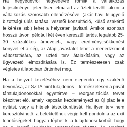
Ha negyedévről negyedévre romlik a vállalkozás
teljesítménye, jelentősen elmarad az üzleti tervtől, akkor a
vállalkozás szorosabb ellenőrzésével (akár havi felügyelő
bizottsági ülés tartása, vezetői konzultáció, külső szakértő
felkérése stb.) lehet a helyzeten javítani. Amikor azonban
hosszú távon, például két éven keresztül tartós, legalább 25-
30 százalékos árbevétel-, vagy eredménycsökkenést
könyvel el a cég, az Alap javaslatot tehet a menedzsment
változtatására, az üzleti terv átalakítására, vagy az
ügyvezető elmozdítására is. Ez természetesen csak
végletes állapotban történhet meg.
Ha a helyzet kezeléséhez nem elegendő egy szakértő
bevonása, az SZTA mint tulajdonos – természetesen a privát
társtulajdonosokkal egyetértve – reorganizációs tervet
készíthet elő, amely kapcsán kezdeményezi az új piac felé
nyitást, vagy a hitelek átstrukturálását. Ha ilyen terv nem
keresztülvihető, a befektetőnek végig kell gondolnia az exit
lehetőségeket: hogyan léphet ki a tulajdonosi körből, hogy