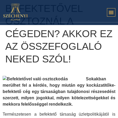
BEFEKTETŐVEL
OSZTOZNÁL A
CÉGEDEN? AKKOR EZ
AZ ÖSSZEFOGLALÓ
NEKED SZÓL!
Sokakban
merülhet fel a kérdés, hogy miután egy kockázatitőke-
befektető cég egy társaságban tulajdonosi részesedést
szerzett, milyen jogokkal, milyen kötelezettségekkel és
mekkora felelősséggel rendelkezik.
Természetesen a befektető társaság üzletpolitikájától is