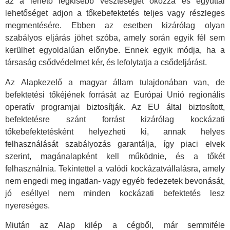
az a lehető legkisebb veszteséget okozza és egyúttal
lehetőséget adjon a tőkebefektetés teljes vagy részleges
megmentésére. Ebben az esetben kizárólag olyan
szabályos eljárás jöhet szóba, amely során egyik fél sem
kerülhet egyoldalúan előnybe. Ennek egyik módja, ha a
társaság csődvédelmet kér, és lefolytatja a csődeljárást.
Az Alapkezelő a magyar állam tulajdonában van, de
befektetési tőkéjének forrását az Európai Unió regionális
operatív programjai biztosítják. Az EU által biztosított,
befektetésre szánt forrást kizárólag kockázati
tőkebefektetésként helyezheti ki, annak helyes
felhasználását szabályozás garantálja, így piaci elvek
szerint, magánalapként kell működnie, és a tőkét
felhasználnia. Tekintettel a valódi kockázatvállalásra, amely
nem engedi meg ingatlan- vagy egyéb fedezetek bevonását,
jó eséllyel nem minden kockázati befektetés lesz
nyereséges.
Miután az Alap kilép a cégből, már semmiféle