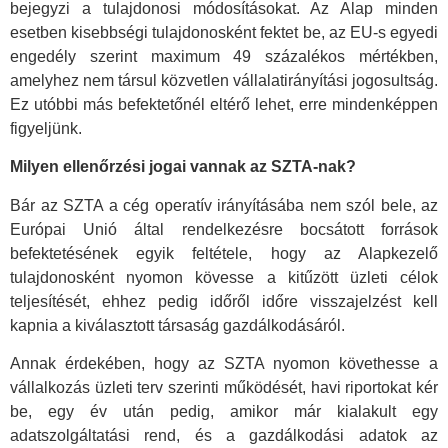
bejegyzi a tulajdonosi módosításokat. Az Alap minden
esetben kisebbségi tulajdonosként fektet be, az EU-s egyedi
engedély szerint maximum 49 százalékos mértékben,
amelyhez nem társul közvetlen vállalatirányítási jogosultság.
Ez utóbbi más befektetőnél eltérő lehet, erre mindenképpen
figyeljünk.
Milyen ellenőrzési jogai vannak az SZTA-nak?
Bár az SZTA a cég operatív irányításába nem szól bele, az
Európai Unió által rendelkezésre bocsátott források
befektetésének egyik feltétele, hogy az Alapkezelő
tulajdonosként nyomon kövesse a kitűzött üzleti célok
teljesítését, ehhez pedig időről időre visszajelzést kell
kapnia a kiválasztott társaság gazdálkodásáról.
Annak érdekében, hogy az SZTA nyomon követhesse a
vállalkozás üzleti terv szerinti működését, havi riportokat kér
be, egy év után pedig, amikor már kialakult egy
adatszolgáltatási rend, és a gazdálkodási adatok az