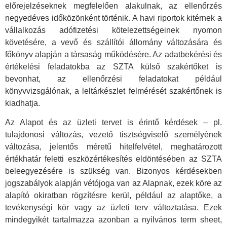
előrejelzéseknek megfelelően alakulnak, az ellenőrzés
negyedéves időközönként történik. A havi riportok kitérnek a
vállalkozás adófizetési kötelezettségeinek nyomon
követésére, a vevő és szállítói állomány változására és
főkönyv alapján a társaság működésére. Az adatbekérési és
értékelési feladatokba az SZTA külső szakértőket is
bevonhat, az ellenőrzési feladatokat például
könyvvizsgálónak, a leltárkészlet felmérését szakértőnek is
kiadhatja.
Az Alapot és az üzleti tervet is érintő kérdések – pl.
tulajdonosi változás, vezető tisztségviselő személyének
változása, jelentős méretű hitelfelvétel, meghatározott
értékhatár feletti eszközértékesítés eldöntésében az SZTA
beleegyezésére is szükség van. Bizonyos kérdésekben
jogszabályok alapján vétójoga van az Alapnak, ezek köre az
alapító okiratban rögzítésre kerül, például az alaptőke, a
tevékenységi kör vagy az üzleti terv változtatása. Ezek
mindegyikét tartalmazza azonban a nyilvános term sheet,