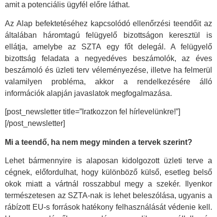
amit a potenciális ügyfél előre láthat.
Az Alap befektetéséhez kapcsolódó ellenőrzési teendőit az
általában háromtagú felügyelő bizottságon keresztül is
ellátja, amelybe az SZTA egy főt delegál. A felügyelő
bizottság feladata a negyedéves beszámolók, az éves
beszámoló és üzleti terv véleményezése, illetve ha felmerül
valamilyen probléma, akkor a rendelkezésére álló
információk alapján javaslatok megfogalmazása.
[post_newsletter title=”Iratkozzon fel hírlevelünkre!”]
[/post_newsletter]
Mi a teendő, ha nem megy minden a tervek szerint?
Lehet bármennyire is alaposan kidolgozott üzleti terve a
cégnek, előfordulhat, hogy különböző külső, esetleg belső
okok miatt a vártnál rosszabbul megy a szekér. Ilyenkor
természetesen az SZTA-nak is lehet beleszólása, ugyanis a
rábízott EU-s források hatékony felhasználását védenie kell.