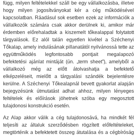
függ, milyen feltételekkel száll be egy vállalkozásba, illetve
hogy milyen jogosítványokat kér a cég működésével
kapcsolatban. Ráadásul sok esetben ezek az információk a
vállalkozók számára csak akkor derülnek ki, amikor már
érdemben előrehaladtak a kiszemelt tőkealappal folytatott
tárgyalások. Ez alól talán egyetlen kivétel a Széchenyi
Tőkalap, amely indulásának pillanatától nyilvánossá tette az
együttműködés legfontosabb pontjait megalapozó
befektetési ajánlat mintáját (ún. „term sheet”), amelyből a
vállalkozó még az előtt átolvashatja a befektető
elképzeléseit, mielőtt a tárgyalási szándék bejelentésre
kerülne. A Széchenyi Tőkealapnál bevett gyakorlat alapján
bejegyzésünk útmutatást adhat ahhoz, milyen lényeges
feltételek és előírások jöhetnek szóba egy megosztott
tulajdonosi konstrukció esetén.
Az Alap akkor válik a cég tulajdonosává, ha mindkét fél
teljesíti az általuk szerződésben rögzített előfeltételeket,
megtörténik a befektetett összeg átutalása és a cégbíróság