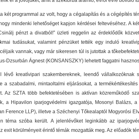
ik el a jövőjüket, amit a szektorba áramló, évről évre bővülő tők
 két programmal az volt, hogy a cégalapítás és a cégépítés té
e hogy mindenki lehetőséget kapjon kérdései feltevéséhez. A k
inálj pénzt a divatból!” üzleti reggelin az érdeklődők közve
akmai tudásukat, valamint pénzüket tették egy induló kreatív
 céljaik vannak, vagy már sikeresen túl is jutottak a tőkebefek
s-Dzsurbán Ágnest (KONSANSZKY) lehetett faggatni hasznos 
 lévő kreatívipari szakembereknek, leendő vállalkozóknak 
 a szabadalmi, mintaoltalmi eljárásokat, a termékértékesíté
rt. Az SZTA több befektetésében is aktívan közreműködő sza
k, a Hipavilon iparjogvédelmi igazgatója, Mosonyi Balázs, 
 Ference LLP), illetve a Széchenyi Tőkealaptól Mogyorósi Elvir
en téma szóba került. A jelenlévőket leginkább az iparjogvé
tve az exit körülményeit érintő témák mozgatták meg. Az előadók 