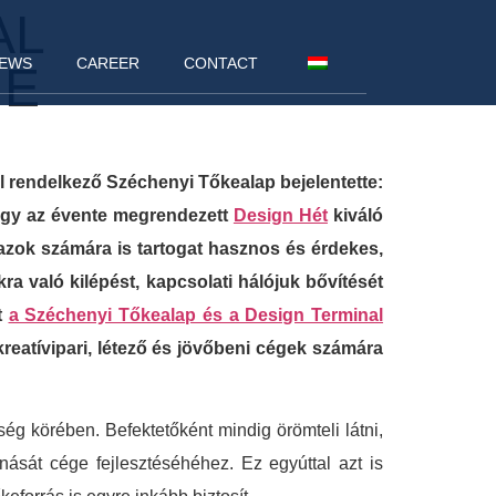
AL
EWS
CAREER
CONTACT
NE
l rendelkező Széchenyi Tőkealap bejelentette:
hogy az évente megrendezett
Design Hét
kiváló
azok számára is tartogat hasznos és érdekes,
a való kilépést, kapcsolati hálójuk bővítését
t
a Széchenyi Tőkealap és a Design Terminal
kreatívipari, létező és jövőbeni cégek számára
ség körében. Befektetőként mindig örömteli látni,
nását cége fejlesztéséhéhez. Ez egyúttal azt is