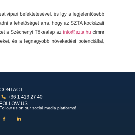
tívipari befektetésével, és így a legjelentősebb
gadni a lehetőséget arra, hogy az SZTA kockázati
reket a Széchenyi Tőkealap az
info@szta.hu
címre
eket, és a legnagyobb növekedési potenciállal,
CONTACT
+36 1 413 27 40
FOLLOW US
Follow us on our social media platforms!