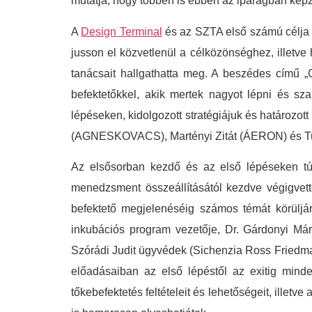
mutatja, hogy többen is ebben az iparágban képzel
A
Design Terminal
és az SZTA első számú célja a
jusson el közvetlenül a célközönséghez, illetv
tanácsait hallgathatta meg. A beszédes című „Cs
befektetőkkel, akik mertek nagyot lépni és sz
lépéseken, kidolgozott stratégiájuk és határozott
(AGNESKOVACS), Martényi Zitát (ÁERON) és Tu
Az elsősorban kezdő és az első lépéseken túl
menedzsment összeállításától kezdve végigvette
befektető megjelenéséig számos témát körüljá
inkubációs program vezetője, Dr. Gárdonyi Már
Szórádi Judit ügyvédek (Sichenzia Ross Friedman
előadásaiban az első lépéstől az exitig mind
tőkebefektetés feltételeit és lehetőségeit, ille