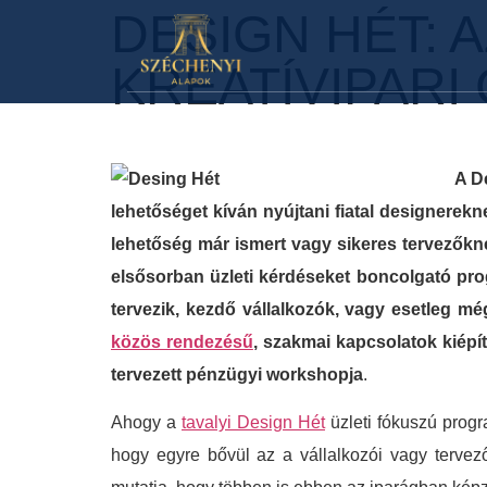
DESIGN HÉT: A
KREATÍVIPARI
A D
lehetőséget kíván nyújtani fiatal designerek
lehetőség már ismert vagy sikeres tervezőkn
elsősorban üzleti kérdéseket boncolgató prog
tervezik, kezdő vállalkozók, vagy esetleg mé
közös rendezésű
, szakmai kapcsolatok kiépít
tervezett pénzügyi workshopja
.
Ahogy a
tavalyi Design Hét
üzleti fókuszú progr
hogy egyre bővül az a vállalkozói vagy tervező