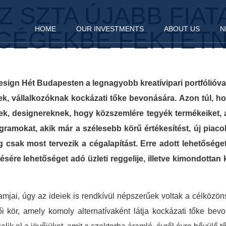
Z SZTA ÚJABB FIAT
HOME
OUR INVESTMENTS
ABOUT US
N
 CÉGEKBE FEKTET
esign Hét Budapesten a legnagyobb kreatívipari portfólióva
nek, vállalkozóknak kockázati tőke bevonására. Azon túl, 
ek, designereknek, hogy közszemlére tegyék termékeiket, 
ramokat, akik már a szélesebb körű értékesítést, új piacokr
g csak most tervezik a cégalapítást. Erre adott lehetősége
ésére lehetőséget adó üzleti reggelije, illetve kimondottan 
amjai, úgy az ideiek is rendkívül népszerűek voltak a célközön
i kör, amely komoly alternatívaként látja kockázati tőke bevo