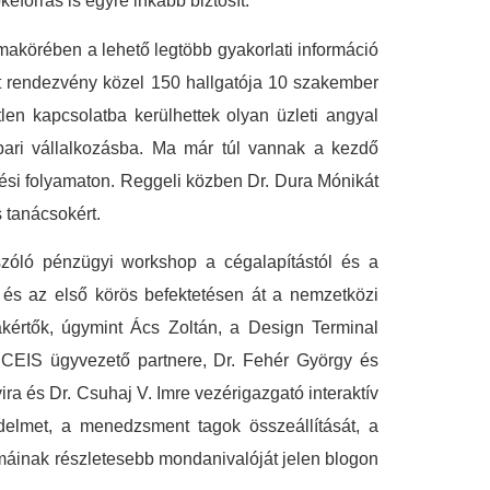
eforrás is egyre inkább biztosít.
makörében a lehető legtöbb gyakorlati információ
ét rendezvény közel 150 hallgatója 10 szakember
tlen kapcsolatba kerülhettek olyan üzleti angyal
ipari vállalkozásba. Ma már túl vannak a kezdő
tetési folyamaton. Reggeli közben Dr. Dura Mónikát
tanácsokért.
szóló pénzügyi workshop a cégalapítástól és a
s és az első körös befektetésen át a nemzetközi
kértők, úgymint Ács Zoltán, a Design Terminal
a CEIS ügyvezető partnere, Dr. Fehér György és
a és Dr. Csuhaj V. Imre vezérigazgató interaktív
delmet, a menedzsment tagok összeállítását, a
témáinak részletesebb mondanivalóját jelen blogon