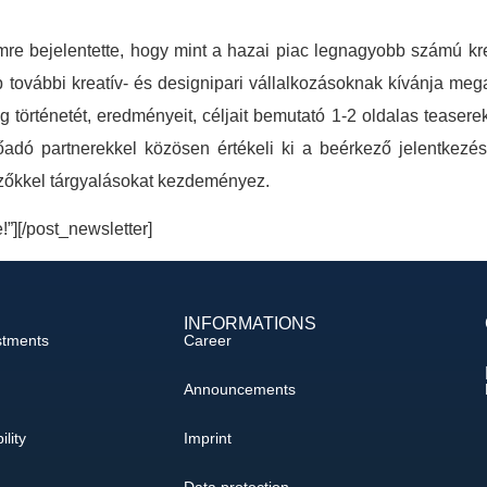
e bejelentette, hogy mint a hazai piac legnagyobb számú krea
ap további kreatív- és designipari vállalkozásoknak kívánja me
g történetét, eredményeit, céljait bemutató 1-2 oldalas tease
őadó partnerekkel közösen értékeli ki a beérkező jelentkezés
ezőkkel tárgyalásokat kezdeményez.
e!”][/post_newsletter]
INFORMATIONS
stments
Career
Announcements
ility
Imprint
Data protection