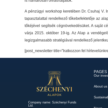
is hamarosan olvashatjátok.
A pénzügyi workshop keretében Dr. Csuhaj V. Imr
tapasztalattal rendelkező tőkebefektetője az al
tőkéjével segítsék cégnövekedésüket. A saját cé
várja 2015. október 19-ig. Az Alap a vendégel
legizgalmasabb stratégiával rendelkező jelentk
[post_newsletter title=”Iratkozzon fel hírlevelünkr
PAGES
Our inve
About us
Sustainab
Company name: Széchenyi Funds
Ltd.
News