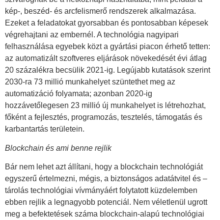
kép-, beszéd- és arcfelismerő rendszerek alkalmazása.
Ezeket a feladatokat gyorsabban és pontosabban képesek
végrehajtani az embernél. A technológia nagyipari
felhasználása egyebek közt a gyártási piacon érhető tetten:
az automatizált szoftveres eljárások növekedését évi átlag
20 százalékra becsülik 2021-ig. Legújabb kutatások szerint
2030-ra 73 millió munkahelyet szüntethet meg az
automatizáció folyamata; azonban 2020-ig
hozzávetőlegesen 23 millió új munkahelyet is létrehozhat,
főként a fejlesztés, programozás, tesztelés, támogatás és
karbantartás területein.
Blockchain és ami benne rejlik
Bár nem lehet azt állítani, hogy a blockchain technológiát
egyszerű értelmezni, mégis, a biztonságos adatátvitel és –
tárolás technológiai vívmányáért folytatott küzdelemben
ebben rejlik a legnagyobb potenciál. Nem véletlenül ugrott
meg a befektetések száma blockchain-alapú technológiai