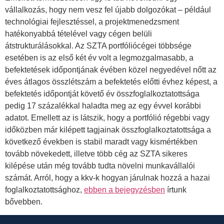
vállalkozás, hogy nem vesz fel újabb dolgozókat – például
technológiai fejlesztéssel, a projektmenedzsment
hatékonyabbá tételével vagy cégen belüli
átstrukturálásokkal. Az SZTA portfóliócégei többsége
esetében is az első két év volt a legmozgalmasabb, a
befektetések időpontjának évében közel negyedével nőtt az
éves átlagos összlétszám a befektetés előtti évhez képest, a
befektetés időpontját követő év összfoglalkoztatottsága
pedig 17 százalékkal haladta meg az egy évvel korábbi
adatot. Emellett az is látszik, hogy a portfólió régebbi vagy
időközben már kilépett tagjainak összfoglalkoztatottsága a
következő években is stabil maradt vagy kismértékben
tovább növekedett, illetve több cég az SZTA sikeres
kilépése után még tovább tudta növelni munkavállalói
számát. Arról, hogy a kkv-k hogyan járulnak hozzá a hazai
foglalkoztatottsághoz,
ebben a bejegyzésben
írtunk
bővebben.