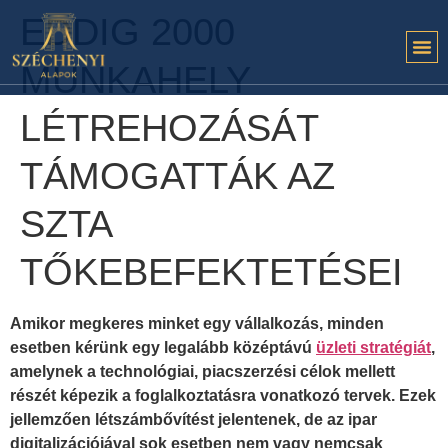
EDDIG 2000
MUNKAHELY
LÉTREHOZÁSÁT
TÁMOGATTÁK AZ
SZTA
TŐKEBEFEKTETÉSEI
Amikor megkeres minket egy vállalkozás, minden
esetben kérünk egy legalább középtávú
üzleti stratégiát
,
amelynek a technológiai, piacszerzési célok mellett
részét képezik a foglalkoztatásra vonatkozó tervek. Ezek
jellemzően létszámbővítést jelentenek, de az ipar
digitalizációjával sok esetben nem vagy nemcsak