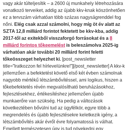
vagy akár túlteljesítik – a 2600 új munkahely létrehozására
vonatkozó terveiket, addig az újabb kkv-knak köszönhetően
ez a tervszám várhatóan több százas nagyságrenddel fog
nőni.
Elég csak azzal számolni, hogy míg öt év alatt az
SZTA 12,8 milliárd forintot fektetett be kkv-kba, addig
2017-től az exitekből visszaforgó forrásokat és a
8
milliárd forintos tőkeemelést
is beleszámolva 2025-ig
várhatóan akár további 20 milliárd forint feletti
tőkeösszeget helyezhet ki.
[post_newsletter
title=”Iratkozzon fel hírlevelünkre!”][/post_newsletter] A kkv-k
jellemzően a befektetést követő első két évben számolnak
nagyobb mértékű létszámbővítéssel, ami logikus, hiszen a
tőkebefektetés révén megvalósítható beruházásokhoz,
fejlesztésekhez, értékesítéshez jellemzően újabb
munkaerőre van szükség. Ha pedig a változások
következtében bővülni tud az ügyfélkör, egyre több a
megrendelés és újabb fejlesztésekre keletkezik igény, a
létszámbővítés akár évről évre folyamatossá is válhat.
Emellett természetesen úgy is tud növekedni egy