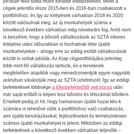
jócskán felül tudta múlni korábbi elképzeléseit. Mivel a
cégek jelentős része 2015-ben és 2016-ban csatlakozott a
portfólióhoz, és így az kilépések várhatóan 2018 és 2020
között valósulnak meg, az új munkahelyek száma a
következő években várhatóan még növekedni fog. Arról nem
is beszélve, hogy a bővülő vállalkozások az SZTA sikeres
kilépése utáni időszakban is hozhatnak létre újabb
munkahelyeket – ahogy erre az eddig exitált vállalkozások
között is voltak példák. Az Alap cégportfóliójába jelenleg
több mint 60 vállalkozás tartozik, és a terveknek
megfelelően alapítóik vagy menedzsmentjük egyre nagyobb
arányban vásárolják meg az SZTA üzletrészét. Így az eddigi
befektetések többsége
a tőkebefektetőtől vett búcsú
után
már saját erőből is képes lesz bővülni és létszámát bővíteni.
Emellett pedig jó hír, hogy hamarosan újabb hazai kkv-k
számára is lehetővé válik a portfólióhoz való csatlakozás,
ami újabb beruházásokat, fejlesztéseket és természetesen
számos újabb munkahelyet is jelent. Miközben az eddigi
befektetések a következő években várhatóan teljesítik –