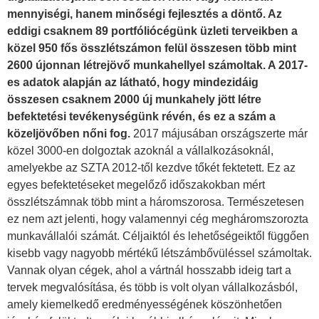
mennyiségi, hanem minőségi fejlesztés a döntő. Az
eddigi csaknem 89 portfóliócégünk üzleti terveikben a
közel 950 fős összlétszámon felül összesen több mint
2600 újonnan létrejövő munkahellyel számoltak. A 2017-
es adatok alapján az látható, hogy mindezidáig
összesen csaknem 2000 új munkahely jött létre
befektetési tevékenységünk révén, és ez a szám a
közeljövőben nőni fog.
2017 májusában országszerte már
közel 3000-en dolgoztak azoknál a vállalkozásoknál,
amelyekbe az SZTA 2012-től kezdve tőkét fektetett. Ez az
egyes befektetéseket megelőző időszakokban mért
összlétszámnak több mint a háromszorosa. Természetesen
ez nem azt jelenti, hogy valamennyi cég megháromszorozta
munkavállalói számát. Céljaiktól és lehetőségeiktől függően
kisebb vagy nagyobb mértékű létszámbővüléssel számoltak.
Vannak olyan cégek, ahol a vártnál hosszabb ideig tart a
tervek megvalósítása, és több is volt olyan vállalkozásból,
amely kiemelkedő eredményességének köszönhetően