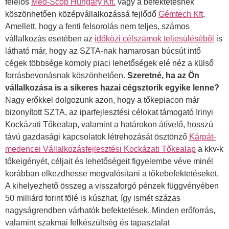
felelős
Med-Scop Hungary Kft.
vagy a befektetésnek
köszönhetően középvállalkozássá fejlődő
Gémtech Kft
.
Amellett, hogy a fenti felsorolás nem teljes, számos
vállalkozás esetében az
időközi célszámok teljesüléséből
is
látható már, hogy az SZTA-nak hamarosan búcsút intő
cégek többsége komoly piaci lehetőségek elé néz a külső
forrásbevonásnak köszönhetően.
Szeretné, ha az Ön
vállalkozása is a sikeres hazai cégsztorik egyike lenne?
Nagy erőkkel dolgozunk azon, hogy a tőkepiacon már
bizonyított SZTA, az iparfejlesztési célokat támogató Irinyi
Kockázati Tőkealap, valamint a határokon átívelő, hosszú
távú gazdasági kapcsolatok létrehozását ösztönző
Kárpát-
medencei Vállalkozásfejlesztési Kockázati Tőkealap
a kkv-k
tőkeigényét, céljait és lehetőségeit figyelembe véve minél
korábban elkezdhesse megvalósítani a tőkebefektetéseket.
A kihelyezhető összeg a visszaforgó pénzek függvényében
50 milliárd forint fölé is kúszhat, így ismét százas
nagyságrendben várhatók befektetések. Minden erőforrás,
valamint szakmai felkészültség és tapasztalat