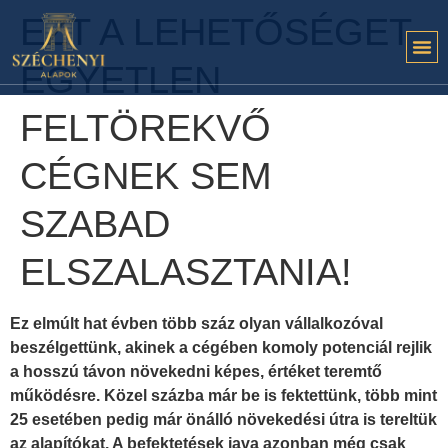
EZT A LEHETŐSÉGET
EGYETLEN
FELTÖREKVŐ
CÉGNEK SEM
SZABAD
ELSZALASZTANIA!
Ez elmúlt hat évben több száz olyan vállalkozóval
beszélgettünk, akinek a cégében komoly potenciál rejlik
a hosszú távon növekedni képes, értéket teremtő
működésre. Közel százba már be is fektettünk, több mint
25 esetében pedig már önálló növekedési útra is tereltük
az alapítókat. A befektetések java azonban még csak