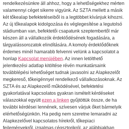
rendelkezésünkre áll ahhoz, hogy a lehetőségekhez mérten
valamennyi céget sikerre vigyünk. Az SZTA mellett a másik
két tőkealap befektetéseiből is a legtöbbet kívánjuk kihozni.
Az új tőkealapok kidolgozása és véglegesítése a legutolsó
stádiumban van, befektetői csapatunk szeptembertől már
készen áll a vállalkozók érdeklődésének fogadására, a
tárgyalássorozatok elindítására. A komoly érdeklődőknek
érdemes minél hamarabb felvenni velünk a kapcsolatot a
honlap
Kapcsolat menüjében
. Az innen letölthető
jelentkezési adatlap kitöltése révén munkatársaink
továbblépési lehetőséget tudnak javasolni az Alapkezelőt
megkereső, tőkeigénnyel rendelkező vállalkozásoknak. Az
SZTA és az Alapkezelő működésével, befektetési
gyakorlatával kapcsolatos gyakran ismételt kérdéseket
válaszokkal együtt
ezen a linken
gyűjtöttük össze, de ha
további kérdései lennének, szívesen várjuk őket bármelyik
elérhetőségünkön. Ha pedig nem szeretne lemaradni az
Alapkezelővel kapcsolatos hírekről, tőkepiaci
fejleményekről, izgalmas cégsztorikról, az alábbiakban