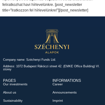
feliratkozhat havi hírlevelünkre. [post_newsletter
title=”Iratkozzon fel hírlevelünkre!”][/post_newsletter]
Company name: Széchenyi Funds Ltd.
Address: 1072 Budapest Rákóczi street 42. (EMKE Office Building) VI.
storey
PAGES
INFORMATIONS
Our investments
Career
About us
Announcements
Sustainability
Imprint