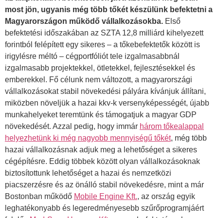
most jön, ugyanis még több tőkét készülünk befektetni a
Magyarországon működő vállalkozásokba.
Első
befektetési időszakában az SZTA 12,8 milliárd kihelyezett
forintból felépített egy sikeres – a tőkebefektetők között is
irigylésre méltó – cégportfóliót tele izgalmasabbnál
izgalmasabb projektekkel, ötletekkel, fejlesztésekkel és
emberekkel. Fő célunk nem változott, a magyarországi
vállalkozásokat stabil növekedési pályára kívánjuk állítani,
miközben növeljük a hazai kkv-k versenyképességét, újabb
munkahelyeket teremtünk és támogatjuk a magyar GDP
növekedését. Azzal pedig, hogy immár
három tőkealappal
helyezhetünk ki még nagyobb mennyiségű tőkét
, még több
hazai vállalkozásnak adjuk meg a lehetőséget a sikeres
cégépítésre. Eddig többek között olyan vállalkozásoknak
biztosítottunk lehetőséget a hazai és nemzetközi
piacszerzésre és az önálló stabil növekedésre, mint a már
Bostonban működő
Mobile Engine Kft.
, az ország egyik
leghatékonyabb és legeredményesebb szűrőprogramjáért