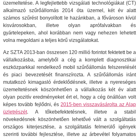
üzemeltetése. A legfejlettebb vizsgálati technológiákat (CT)
alkalmazó szűrőállomás 2014 óta üzemel, két év alatt
számos szűrést bonyolított le hazánkban, a fővároson kívül
kisvárosokban, illetve olyan aprófalvakban és
gyártelepeken, ahol korábban nem vagy nehezen lehetett
volna megoldani a teljes körű vizsgálatokat.
Az SZTA 2013-ban összesen 120 millió forintot fektetett be a
vállalkozásba, amelyből a cég a komplett diagnosztikai
eszközparkkal rendelkező mobil szűrőállomás felszerelését
és piaci bevezetését finanszírozta. A szűrőállomás iránt
mutatkozó kimagasló érdeklődésnek, illetve a nyereséges
üzemeltetésnek köszönhetően a vállalkozás két év alatt
olyan pozitív eredményeket ért el, hogy a cég önállóan volt
képes tovább fejlődni, és
2015-ben visszavásárolta az Alap
üzletrészét
. A tőkebefektetésnek, illetve a stabil
növekedésnek köszönhetően lehetővé vált a szolgáltatás
országos kiterjesztése, a szolgáltatás felmerülő igények
szerinti további fejlesztése, illetve az árbevétel folyamatos