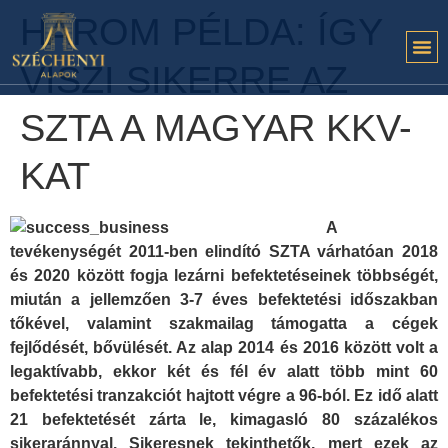
HÁROM PÉLDA: ÍGY
VISZI SIKERRE AZ
SZTA A MAGYAR KKV-
KAT
A
tevékenységét 2011-ben elindító SZTA várhatóan 2018
és 2020 között fogja lezárni befektetéseinek többségét,
miután a jellemzően 3-7 éves befektetési időszakban
tőkével, valamint szakmailag támogatta a cégek
fejlődését, bővülését. Az alap 2014 és 2016 között volt a
legaktívabb, ekkor két és fél év alatt több mint 60
befektetési tranzakciót hajtott végre a 96-ból. Ez idő alatt
21 befektetését zárta le, kimagasló 80 százalékos
sikeraránnyal. Sikeresnek tekinthetők, mert ezek az