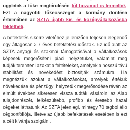
ügyletek a tőke megtérülésén
túl hozamot is termeltek
.
Ezt a nagyobb tőkeösszeget a kormány döntése
értelmében az
SZTA újabb kis- és középvállalkozásba
fektetheti
.
A befektetés sikerre viteléhez jellemzően teljesen elegendő
egy átlagosan 3-7 éves befektetési időszak. Ez idő alatt az
SZTA anyagi és szakmai támogatásával a vállalkozások
képesek megerősíteni piaci helyzetüket, valamint meg
tudják teremteni azokat a feltételeket, amelyek a hosszú távú
stabilitást és növekedést biztosítják számukra. Ha
megnézzük azokat a vállalkozásokat, amelyek értékük
növekedése és pénzügyi helyzetük megerősödése révén az
elmúlt években sikeresen vissza tudták vásárolni az Alap
tulajdonrészét, felkészültebb, profibb és érettebb hazai
cégeket láthatunk. Az SZTA jelenlegi, mintegy 70 tagból álló
cégportfóliója, illetve az újabb befektetések esetében is ezt
a célt kívánja szolgálni.