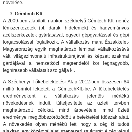
növelése.
Gémtech Kft.
A 2009-ben alapított, napkori székhelyű Gémtech Kft. nehéz
fémszerkezetek (pl. daruk, hídelemek) és hagyományos
acélszerkezetek gyártásával, egyedi gépgyártással és gépi
forgácsolással foglalkozik. A vállalkozás mára Északkelet-
Magyarország egyik meghatározó fémipari vállalkozásává
vált, világszínvonalú infrastruktúrájával és képzett szakmai
gárdájával a nemzetközi megrendelői kör legnagyobb,
leghíresebb vállalatait szolgálja ki.
A Széchenyi Tőkebefektetési Alap 2012-ben összesen 84
millió forintot fektetett a GémtechKft.-be. A tőkebefektetés
eredményeként a vállalkozás jelentős mértékű
növekedésnek indult, túlteljesítette az üzleti tervben
meghatározott célokat, mind árbevétele, mind üzleti
eredménye megtöbbszöröződött a befektetési időszak alatt.
A növekedés olyan mértékű lett, hogy a cég ki tudott
alakítani egy középvállalati szervezeti struktúrát. A cég végül