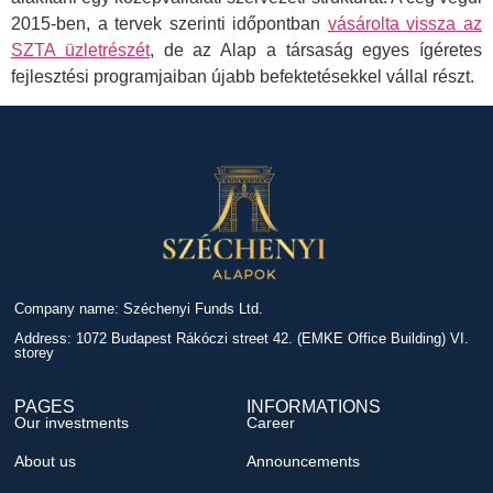
2015-ben, a tervek szerinti időpontban
vásárolta vissza az
SZTA üzletrészét
, de az Alap a társaság egyes ígéretes
fejlesztési programjaiban újabb befektetésekkel vállal részt.
Company name: Széchenyi Funds Ltd.
Address: 1072 Budapest Rákóczi street 42. (EMKE Office Building) VI.
storey
PAGES
INFORMATIONS
Our investments
Career
About us
Announcements