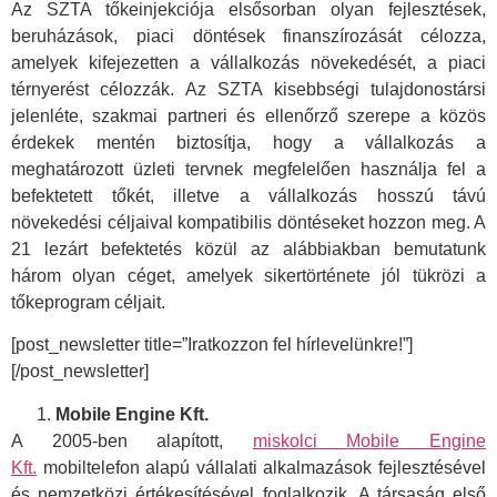
Az SZTA tőkeinjekciója elsősorban olyan fejlesztések,
beruházások, piaci döntések finanszírozását célozza,
amelyek kifejezetten a vállalkozás növekedését, a piaci
térnyerést célozzák. Az SZTA kisebbségi tulajdonostársi
jelenléte, szakmai partneri és ellenőrző szerepe a közös
érdekek mentén biztosítja, hogy a vállalkozás a
meghatározott üzleti tervnek megfelelően használja fel a
befektetett tőkét, illetve a vállalkozás hosszú távú
növekedési céljaival kompatibilis döntéseket hozzon meg. A
21 lezárt befektetés közül az alábbiakban bemutatunk
három olyan céget, amelyek sikertörténete jól tükrözi a
tőkeprogram céljait.
[post_newsletter title=”Iratkozzon fel hírlevelünkre!”]
[/post_newsletter]
Mobile Engine Kft.
A 2005-ben alapított,
miskolci Mobile Engine
Kft.
mobiltelefon alapú vállalati alkalmazások fejlesztésével
és nemzetközi értékesítésével foglalkozik. A társaság első