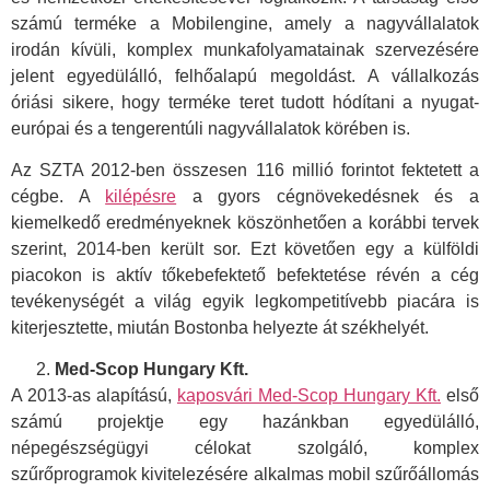
számú terméke a Mobilengine, amely a nagyvállalatok
irodán kívüli, komplex munkafolyamatainak szervezésére
jelent egyedülálló, felhőalapú megoldást. A vállalkozás
óriási sikere, hogy terméke teret tudott hódítani a nyugat-
európai és a tengerentúli nagyvállalatok körében is.
Az SZTA 2012-ben összesen 116 millió forintot fektetett a
cégbe. A
kilépésre
a gyors cégnövekedésnek és a
kiemelkedő eredményeknek köszönhetően a korábbi tervek
szerint, 2014-ben került sor. Ezt követően egy a külföldi
piacokon is aktív tőkebefektető befektetése révén a cég
tevékenységét a világ egyik legkompetitívebb piacára is
kiterjesztette, miután Bostonba helyezte át székhelyét.
Med-Scop Hungary Kft.
A 2013-as alapítású,
kaposvári Med-Scop Hungary Kft.
első
számú projektje egy hazánkban egyedülálló,
népegészségügyi célokat szolgáló, komplex
szűrőprogramok kivitelezésére alkalmas mobil szűrőállomás