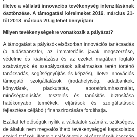
illetve a vállalati innovációs tevékenység intenzitásának
ösztönzése. A támogatási kérelmeket 2016. március 21-
től 2018. március 20-ig lehet benyújtani.
Milyen tevékenységekre vonatkozik a pályázat?
A támogatást a pályázók elsősorban innovációs tanácsadás
(a tudástranszfer, az immateriális javak megszerzése,
védelme és kiaknázása és az ezeket magában foglaló
szabványok és szabályozások alkalmazása terén történő
tanácsadás, segítségnyújtás és képzés), illetve innovációs
támogató szolgáltatások (irodahelyiség, adatbankok,
könyvtárak, piackutatás, laboratóriumhasználat,
minőségtanúsítás, tesztelés és tanúsítás biztosítása
hatékonyabb termékek, eljárások és szolgáltatások
fejlesztése céljából) finanszírozására fordíthatja.
Ezáltal lehetőségük nyílik a vállalatok számára szükséges,
de általuk nem megvalósítható tevékenységgel kapcsolatos
szolgáltatások, illetve a saját ötleteik, elképzeléseik kapcsán