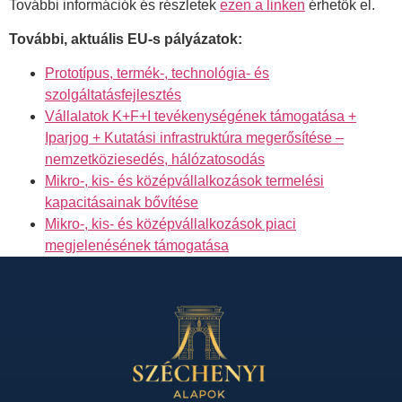
További információk és részletek
ezen a linken
érhetők el.
További, aktuális EU-s pályázatok:
Prototípus, termék-, technológia- és
szolgáltatásfejlesztés
Vállalatok K+F+I tevékenységének támogatása +
Iparjog + Kutatási infrastruktúra megerősítése –
nemzetköziesedés, hálózatosodás
Mikro-, kis- és középvállalkozások termelési
kapacitásainak bővítése
Mikro-, kis- és középvállalkozások piaci
megjelenésének támogatása