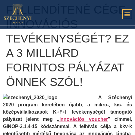
FELLENDÍTENÉ CÉGE
INNOVÁCIÓS
TEVÉKENYSÉGÉT? EZ
A 3 MILLIÁRD
FORINTOS PÁLYÁZAT
ÖNNEK SZÓL!
A Széchenyi
2020 program keretében újabb, a mikro-, kis- és
középvállalkozások K+F+I tevékenységét támogató
pályázat jelent meg „
Innovációs voucher
” címmel,
GINOP-2.1.4-15 kódszámmal. A felhívás célja a kkv-k
jelentősebb mértékű bevonása az innovációs láncba,