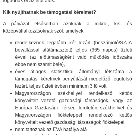
fogadnak el az elbírálók.
Kik nyújthatnak be támogatási kérelmet?
A pályázat elsősorban azoknak a mikro-, kis- és
középvállalkozásoknak szól, amelyek
rendelkeznek legalább két lezárt (beszámoló/SZJA
bevallással alátámasztott) teljes (365 napos) üzleti
évvel (az előtársaságként való működés időszaka
ebbe nem számít bele),
éves átlagos statisztikai állományi létszáma a
támogatási kérelmek benyújtását megelőző legutolsó
lezárt, teljes üzleti évben minimum 3 fő volt,
Magyarországon székhellyel rendelkező kettős
könyvvitelt vezető gazdasági társaságok, vagy az
Európai Gazdasági Térség területén székhellyel és
Magyarországon fiókteleppel rendelkező kettős
könyvvitelt vezető gazdasági társaságok fióktelepei,
nem tartoznak az EVA hatálya alá