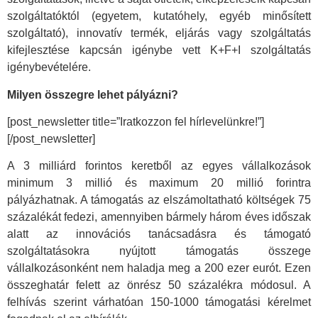
szolgáltatóktól (egyetem, kutatóhely, egyéb minősített
szolgáltató), innovatív termék, eljárás vagy szolgáltatás
kifejlesztése kapcsán igénybe vett K+F+I szolgáltatás
igénybevételére.
Milyen összegre lehet pályázni?
[post_newsletter title=”Iratkozzon fel hírlevelünkre!”]
[/post_newsletter]
A 3 milliárd forintos keretből az egyes vállalkozások
minimum 3 millió és maximum 20 millió forintra
pályázhatnak. A támogatás az elszámoltatható költségek 75
százalékát fedezi, amennyiben bármely három éves időszak
alatt az innovációs tanácsadásra és támogató
szolgáltatásokra nyújtott támogatás összege
vállalkozásonként nem haladja meg a 200 ezer eurót. Ezen
összeghatár felett az önrész 50 százalékra módosul. A
felhívás szerint várhatóan 150-1000 támogatási kérelmet