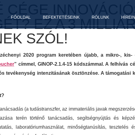
É CÉGE INNOVÁCIÓ
FŐOLDAL
BEFEKTETÉSEINK
RÓLUNK
HÍREI
T? EZ A 3 MILLIÁ
EK SZÓL!
zéchenyi 2020 program keretében újabb, a mikro-, kis-
oucher
” címmel, GINOP-2.1.4-15 kódszámmal. A felhívás c
ációs tevékenység intenzitásának ösztönzése. A támogatási 
t?
tanácsadás (a tudástranszfer, az immateriális javak megszerz
zása terén történő tanácsadás, segítségnyújtás és képzés)
utatás, laboratóriumhasználat, minőségtanúsítás, tesztelés 