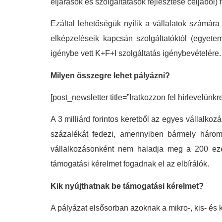
eljárások és szolgáltatások fejlesztése céljából) 
Ezáltal lehetőségük nyílik a vállalatok számára
elképzeléseik kapcsán szolgáltatóktól (egyetem,
igénybe vett K+F+I szolgáltatás igénybevételére.
Milyen összegre lehet pályázni?
[post_newsletter title=”Iratkozzon fel hírlevelünkr
A 3 milliárd forintos keretből az egyes vállalk
százalékát fedezi, amennyiben bármely három 
vállalkozásonként nem haladja meg a 200 ezer
támogatási kérelmet fogadnak el az elbírálók.
Kik nyújthatnak be támogatási kérelmet?
A pályázat elsősorban azoknak a mikro-, kis- és