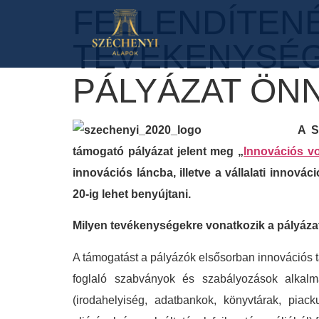
FELLENDÍTEN
TEVÉKENYSÉGÉ
PÁLYÁZAT ÖNN
A S
támogató pályázat jelent meg „
Innovációs v
innovációs láncba, illetve a vállalati innov
20-ig lehet benyújtani.
Milyen tevékenységekre vonatkozik a pályáza
A támogatást a pályázók elsősorban innovációs 
foglaló szabványok és szabályozások alkalma
(irodahelyiség, adatbankok, könyvtárak, piack