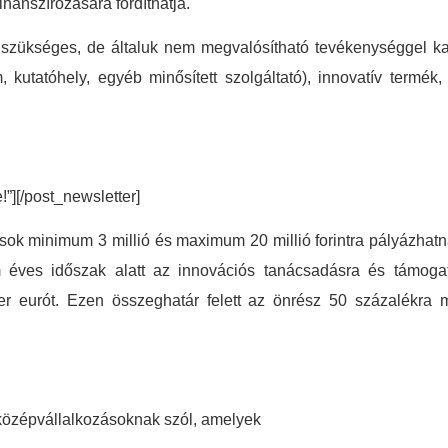
finanszírozására fordíthatja.
 szükséges, de általuk nem megvalósítható tevékenységgel kapcs
 kutatóhely, egyéb minősített szolgáltató), innovatív termék,
e!”][/post_newsletter]
ozások minimum 3 millió és maximum 20 millió forintra pályázhat
éves időszak alatt az innovációs tanácsadásra és támogat
 eurót. Ezen összeghatár felett az önrész 50 százalékra m
 középvállalkozásoknak szól, amelyek