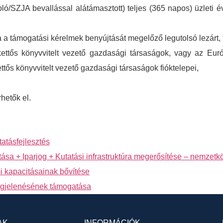
ló/SZJA bevallással alátámasztott) teljes (365 napos) üzleti 
a a támogatási kérelmek benyújtását megelőző legutolsó lezárt, t
ettős könyvvitelt vezető gazdasági társaságok, vagy az Euró
tős könyvvitelt vezető gazdasági társaságok fióktelepei,
hetők el.
tatásfejlesztés
sa + Iparjog + Kutatási infrastruktúra megerősítése – nemzet
si kapacitásainak bővítése
megjelenésének támogatása
AK
INFORMÁCIÓK