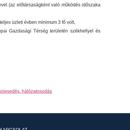
évvel (az előtársaságként való működés időszaka
eljes üzleti évben minimum 3 fő volt,
pai Gazdasági Térség területén székhellyel és
köziesedés, hálózatosodás
KAPCSOLAT