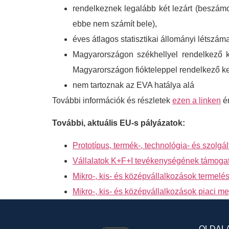
rendelkeznek legalább két lezárt (beszámo
ebbe nem számít bele),
éves átlagos statisztikai állományi létszám
Magyarországon székhellyel rendelkező k
Magyarországon fiókteleppel rendelkező ket
nem tartoznak az EVA hatálya alá
További információk és részletek
ezen a linken
ér
További, aktuális EU-s pályázatok:
Prototípus, termék-, technológia- és szolgál
Vállalatok K+F+I tevékenységének támogatá
Mikro-, kis- és középvállalkozások termelé
Mikro-, kis- és középvállalkozások piaci 
OLDAL