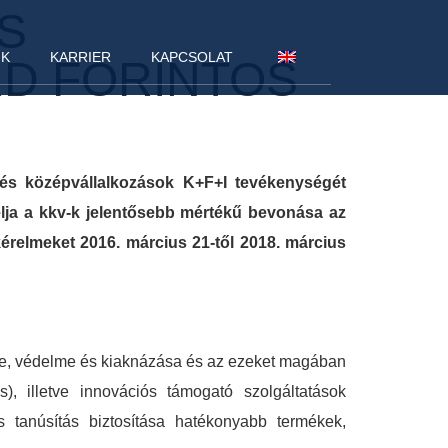
S
NK
KARRIER
KAPCSOLAT
RD FORINTOS
 és középvállalkozások K+F+I tevékenységét
élja a kkv-k jelentősebb mértékű bevonása az
kérelmeket 2016. március 21-től 2018. március
ése, védelme és kiaknázása és az ezeket magában
, illetve innovációs támogató szolgáltatások
és tanúsítás biztosítása hatékonyabb termékek,