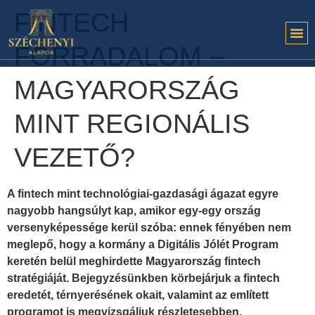
FINTECH
FORRADALOM –
MAGYARORSZÁG
MINT REGIONÁLIS
VEZETŐ?
A fintech mint technológiai-gazdasági ágazat egyre
nagyobb hangsúlyt kap, amikor egy-egy ország
versenyképessége kerül szóba: ennek fényében nem
meglepő, hogy a kormány a Digitális Jólét Program
keretén belül meghirdette Magyarország fintech
stratégiáját. Bejegyzésünkben körbejárjuk a fintech
eredetét, térnyerésének okait, valamint az említett
programot is megvizsgáljuk részletesebben.