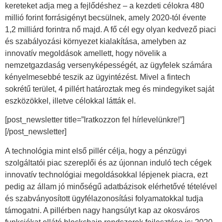
kereteket adja meg a fejlődéshez – a kezdeti célokra 480
millió forint forrásigényt becsülnek, amely 2020-tól évente
1,2 milliárd forintra nő majd. A fő cél egy olyan kedvező piaci
és szabályozási környezet kialakítása, amelyben az
innovatív megoldások amellett, hogy növelik a
nemzetgazdaság versenyképességét, az ügyfelek számára
kényelmesebbé teszik az ügyintézést. Mivel a fintech
sokrétű terület, 4 pillért határoztak meg és mindegyiket saját
eszközökkel, illetve célokkal látták el.
[post_newsletter title=”Iratkozzon fel hírlevelünkre!”]
[/post_newsletter]
A technológia mint első pillér célja, hogy a pénzügyi
szolgáltatói piac szereplői és az újonnan induló tech cégek
innovatív technológiai megoldásokkal lépjenek piacra, ezt
pedig az állam jó minőségű adatbázisok elérhetővé tételével
és szabványosított ügyfélazonosítási folyamatokkal tudja
támogatni. A pillérben nagy hangsúlyt kap az okosváros