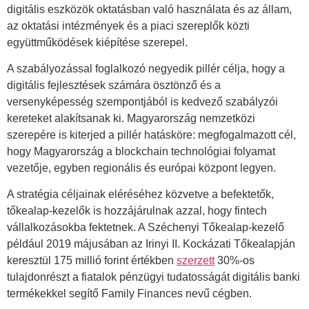
digitális eszközök oktatásban való használata és az állam,
az oktatási intézmények és a piaci szereplők közti
együttműködések kiépítése szerepel.
A szabályozással foglalkozó negyedik pillér célja, hogy a
digitális fejlesztések számára ösztönző és a
versenyképesség szempontjából is kedvező szabályzói
kereteket alakítsanak ki. Magyarország nemzetközi
szerepére is kiterjed a pillér hatásköre: megfogalmazott cél,
hogy Magyarország a blockchain technológiai folyamat
vezetője, egyben regionális és európai központ legyen.
A stratégia céljainak eléréséhez közvetve a befektetők,
tőkealap-kezelők is hozzájárulnak azzal, hogy fintech
vállalkozásokba fektetnek. A Széchenyi Tőkealap-kezelő
például 2019 májusában az Irinyi II. Kockázati Tőkealapján
keresztül 175 millió forint értékben
szerzett
30%-os
tulajdonrészt a fiatalok pénzügyi tudatosságát digitális banki
termékekkel segítő Family Finances nevű cégben.