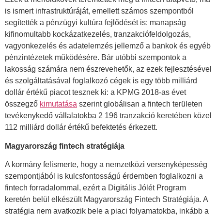
is ismert infrastruktúráját, emellett számos szempontból
segítették a pénzügyi kultúra fejlődését is: manapság
kifinomultabb kockázatkezelés, tranzakciófeldolgozás,
vagyonkezelés és adatelemzés jellemző a bankok és egyéb
pénzintézetek működésére. Bár utóbbi szempontok a
lakosság számára nem észrevehetők, az ezek fejlesztésével
és szolgáltatásával foglalkozó cégek is egy több milliárd
dollár értékű piacot tesznek ki: a KPMG 2018-as évet
összegző
kimutatása
szerint globálisan a fintech területen
tevékenykedő vállalatokba 2 196 tranzakció keretében közel
112 milliárd dollár értékű befektetés érkezett.
Magyarország fintech stratégiája
A kormány felismerte, hogy a nemzetközi versenyképesség
szempontjából is kulcsfontosságú érdemben foglalkozni a
fintech forradalommal, ezért a Digitális Jólét Program
keretén belül elkészült Magyarország Fintech Stratégiája. A
stratégia nem avatkozik bele a piaci folyamatokba, inkább a