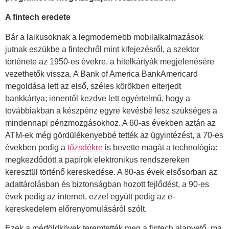
A fintech eredete
Bár a laikusoknak a legmodernebb mobilalkalmazások
jutnak eszükbe a fintechről mint kifejezésről, a szektor
története az 1950-es évekre, a hitelkártyák megjelenésére
vezethetők vissza. A Bank of America BankAmericard
megoldása lett az első, széles körökben elterjedt
bankkártya; innentől kezdve lett egyértelmű, hogy a
továbbiakban a készpénz egyre kevésbé lesz szükséges a
mindennapi pénzmozgásokhoz. A 60-as években aztán az
ATM-ek még gördülékenyebbé tették az ügyintézést, a 70-es
években pedig a
tőzsdékre
is bevette magát a technológia:
megkezdődött a papírok elektronikus rendszereken
keresztül történő kereskedése. A 80-as évek elsősorban az
adattárolásban és biztonságban hozott fejlődést, a 90-es
évek pedig az internet, ezzel együtt pedig az e-
kereskedelem előrenyomulásáról szólt.
Ezek a mérföldkövek teremtették meg a fintech alapvető, ma