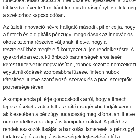
funkciókat ellátó blockchain rendszerek fejlesztése is: 2020-
tól kezdve évente 1 milliárd forintos forrásigényt jelöltek meg
a szektorhoz kapcsolódóan.
Az üzleti innováció névre hallgató második pillér célja, hogy
a fintech és a digitális pénzügyi megoldások az innovációs
ökoszisztéma részeivé váljanak, illetve, hogy a
tesztelésükhöz megfelelő környezet álljon rendelkezésre. A
gyakorlatban ezt a különböző partnerségek erősítésén
keresztül tervezik megvalósítani, többek között a nemzetközi
együttműködések szorosabbra fűzése, fintech hubok
létesítése, illetve szabályozói szervek és a piaci szereplők
partnersége révén.
A kompetencia pillérje gondoskodik arról, hogy a fintech
fejlesztéseket azok a felhasználók is igénybe tudják venni,
akik esetében a pénzügyi tudatosság még kiforratlan, illetve
nem rendelkeznek digitális kompetenciákkal. A pillérhez
rendelt eszközök listáján a bankolási ismeretek, a pénzügyi
tudatosság és a digitális készségek fejlesztésén túl a