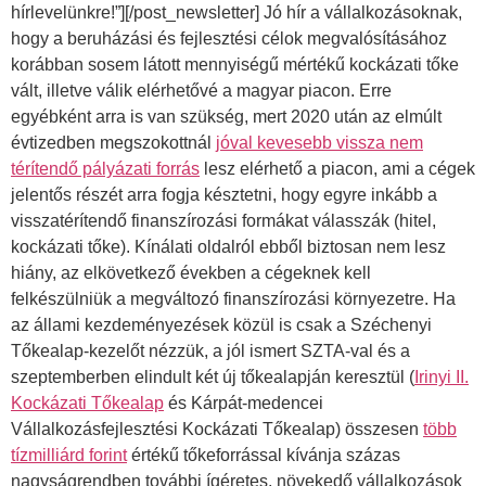
hírlevelünkre!”][/post_newsletter] Jó hír a vállalkozásoknak,
hogy a beruházási és fejlesztési célok megvalósításához
korábban sosem látott mennyiségű mértékű kockázati tőke
vált, illetve válik elérhetővé a magyar piacon. Erre
egyébként arra is van szükség, mert 2020 után az elmúlt
évtizedben megszokottnál
jóval kevesebb vissza nem
térítendő pályázati forrás
lesz elérhető a piacon, ami a cégek
jelentős részét arra fogja késztetni, hogy egyre inkább a
visszatérítendő finanszírozási formákat válasszák (hitel,
kockázati tőke). Kínálati oldalról ebből biztosan nem lesz
hiány, az elkövetkező években a cégeknek kell
felkészülniük a megváltozó finanszírozási környezetre. Ha
az állami kezdeményezések közül is csak a Széchenyi
Tőkealap-kezelőt nézzük, a jól ismert SZTA-val és a
szeptemberben elindult két új tőkealapján keresztül (
Irinyi II.
Kockázati Tőkealap
és Kárpát-medencei
Vállalkozásfejlesztési Kockázati Tőkealap) összesen
több
tízmilliárd forint
értékű tőkeforrással kívánja százas
nagyságrendben további ígéretes, növekedő vállalkozások