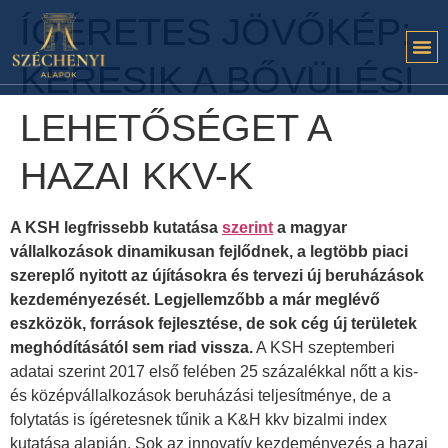
ÍGÉRETES JÖVŐKÉP:
KERESIK A BŐVÜLÉSI
LEHETŐSÉGET A
HAZAI KKV-K
A KSH legfrissebb kutatása
szerint
a magyar
vállalkozások dinamikusan fejlődnek, a legtöbb piaci
szereplő nyitott az újításokra és tervezi új beruházások
kezdeményezését. Legjellemzőbb a már meglévő
eszközök, források fejlesztése, de sok cég új területek
meghódításától sem riad vissza.
A KSH szeptemberi
adatai szerint 2017 első felében 25 százalékkal nőtt a kis-
és középvállalkozások beruházási teljesítménye, de a
folytatás is ígéretesnek tűnik a K&H kkv bizalmi index
kutatása alapján. Sok az innovatív kezdeményezés a hazai