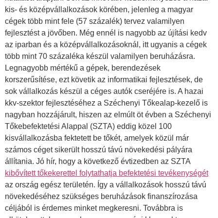
kis- és középvállalkozások körében, jelenleg a magyar
cégek több mint fele (57 százalék) tervez valamilyen
fejlesztést a jövőben. Még ennél is nagyobb az újítási kedv
az iparban és a középvállalkozásoknál, itt ugyanis a cégek
több mint 70 százaléka készül valamilyen beruházásra.
Legnagyobb mértékű a gépek, berendezések
korszerűsítése, ezt követik az informatikai fejlesztések, de
sok vállalkozás készül a céges autók cseréjére is. A hazai
kkv-szektor fejlesztéséhez a Széchenyi Tőkealap-kezelő is
nagyban hozzájárult, hiszen az elmúlt öt évben a Széchenyi
Tőkebefektetési Alappal (SZTA) eddig közel 100
kisvállalkozásba fektetett be tőkét, amelyek közül már
számos céget sikerült hosszú távú növekedési pályára
állítania. Jó hír, hogy a következő évtizedben az SZTA
kibővített tőkekerettel folytathatja befektetési tevékenységét
az ország egész területén. Így a vállalkozások hosszú távú
növekedéséhez szükséges beruházások finanszírozása
céljából is érdemes minket megkeresni. Továbbra is