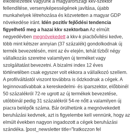
elkötelezettek vagyunk a magyarországi kkv-szektor
fellendítése, versenyképességének javítása, újabb
munkahelyek létrehozása és közvetetten a magyar GDP
növekedése iránt.
Idén pozitív fejlődési tendencia
figyelhető meg a hazai kkv szektorban
Az elmúlt
negyedévben
megnövekedett
a kkv-k piacbővítési kedve,
több mint kétszer annyian (37 százalék) gondolkodnak új
termék bevezetésén, mint az év elején, tehát tízből négy
vállalkozás szeretne valamilyen új terméket vagy
szolgáltatást bevezetni. A bizalmi index 12 éves
történetében csak egyszer volt ekkora a vállalkozó szellem.
A profilváltástól viszont továbbra is ódzkodnak a cégek. A
leginnovatívabbak a kereskedelmi- és iparszektor, előbbinél
50 százalékról 72-re ugrott az új termékek bevezetése,
utóbbinál pedig 31 százalékról 54-re nőtt a valamilyen új
piacra belépők száma. Bár örülhetünk a megnövekedett
beruházási kedvnek, azt is figyelembe kell vennünk, hogy az
elmúlt években nagyon ingadozott a cégek beruházási
szándéka. [post_newsletter title=”Iratkozzon fel