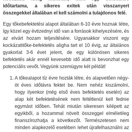
időtartama, a sikeres exitek után visszanyert
összegekkel általában el kell számolni a tulajdonos felé.
Egy tőkebefektetési alapot általában 6-10 évre hoznak létre,
így közel egy évtizednyi idő van a források kihelyezésére, és
az elvárt hozam teljesítésére. Ugyanakkor viszont egy
kockázatitőke-befektetés aligha tart el 10 évig, az általános
gyakorlat 3-6 évet jelent, de egy különösen sikeres
befektetés akár ennél kevesebb idő alatt is bevonzhat egy
potenciális vevőt. Vegyünk szemügyre két példát!
A tőkealapot tíz évre hozták létre, és alapvetően négy-
öt éves időtávra fektet be. Nem nehéz kiszámolni,
hogy ilyenkor (még első éves befektetés esetén) az
alap két befektetésének nem feltétlenül kell fednie
egymást időben. Tehát miután sikeresen kilépett az
egyikből, a hozammal növelt összeggel elméletileg
finanszírozhatja a következőt. Természetesen nem
minden alapkezelő esetében lehet újrafelhasználni az