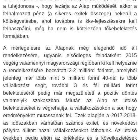
a tulajdonosa -, hogy lezárja az Alap működését, akkor a
felhalmozott pénz (a sikeres exitek összege) bekerül a
költségvetésbe, ahol továbbra is kkv-fejlesztésekre kell
felhasználni, még ha nem is kötelezően tőkebefektetés
formájában.
A mérlegelésre az Alapnak még elegendő idő áll
rendelkezésére, ugyanis elsődleges feladatként 2015
végéig valamennyi magyarországi régióban ki kell helyeznie
a rendelkezésére bocsátott 2-2 milliárd forintot, amelyből
jelenleg már több mint 5 milliárd forint 40-nél is több
vállalkozást segít, további 3 és fél milliárd forint
befektetéséről pedig már megszületett a pozitív döntés
valamelyik szakaszban. Miután az Alap az utolsó
befektetéseket is végrehajtja, a vállalkozásokon a sor, hogy
eredményeket mutassanak fel. Ezek alapján a 2017-2018-
as időszakban várhatóan számos exitet, és növekedési
pályára állított hazai vállalkozásokat láthatunk. Az utolsó
években pedig eljön az értékelés és a következtetések