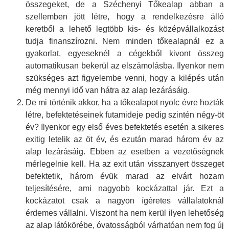
összegeket, de a Széchenyi Tőkealap abban a
szellemben jött létre, hogy a rendelkezésre álló
keretből a lehető legtöbb kis- és középvállalkozást
tudja finanszírozni. Nem minden tőkealapnál ez a
gyakorlat, egyeseknél a cégekből kivont összeg
automatikusan bekerül az elszámolásba. Ilyenkor nem
szükséges azt figyelembe venni, hogy a kilépés után
még mennyi idő van hátra az alap lezárásáig.
De mi történik akkor, ha a tőkealapot nyolc évre hozták
létre, befektetéseinek futamideje pedig szintén négy-öt
év? Ilyenkor egy első éves befektetés esetén a sikeres
exitig letelik az öt év, és ezután marad három év az
alap lezárásáig. Ebben az esetben a vezetőségnek
mérlegelnie kell. Ha az exit után visszanyert összeget
befektetik, három évük marad az elvárt hozam
teljesítésére, ami nagyobb kockázattal jár. Ezt a
kockázatot csak a nagyon ígéretes vállalatoknál
érdemes vállalni. Viszont ha nem kerül ilyen lehetőség
az alap látókörébe, óvatosságból várhatóan nem fog új