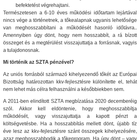
befektetést végrehajtani.
Természetesen a 6-10 éves működési időtartam lejártával
nincs vége a történetnek, a tőkealapnak ugyanis lehetősége
van meghosszabbítani a működését hasonló időtávra..
Amennyiben úgy dönt, hogy nem hosszabbít, a rá bízott
összeget és a megtérülést visszajuttatja a forrásnak, vagyis
a tulajdonosnak.
Mi történik az SZTA pénzével?
Az uniós forrásból származó kihelyezendő tőkét az Európai
Bizottság határozottan kkv-fejlesztésre különítette el, tehát
nem lehet más célra felhasználni a későbbiekben sem.
A 2011-ben elindított SZTA megbízatása 2020 decemberéig
szól. Akkor kell eldöntenie, hogy meghosszabbítja
működését, vagy visszajuttatja a kapott pénzt a
költségvetésbe. Ha a hosszabbítás mellett dönt, újabb tíz
éve lesz az kkv-fejlesztésre szánt összegek kihelyezésére,
azaz meghosszabbodik a tőkeprogram. Ha úgy dönt – vagy