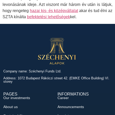
levonásának ideje. Azt viszont már három év után is látjuk,
hogy rengeteg
hazai kis- és középvállalat
akar és tud élni az
SZTA kínálta
befektetési lehetőségek
kel.
Company name: Széchenyi Funds Ltd.
Address: 1072 Budapest Rákóczi street 42. (EMKE Office Building) VI.
storey
PAGES
INFORMATIONS
Our investments
Career
About us
Announcements