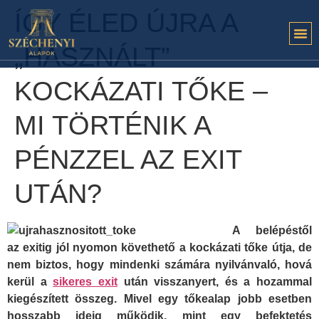
ÍGY ÉLED ÚJRA A
„HASZNÁLT”
KOCKÁZATI TŐKE –
MI TÖRTÉNIK A
PÉNZZEL AZ EXIT
UTÁN?
A belépéstől
az exitig jól nyomon követhető a kockázati tőke útja, de
nem biztos, hogy mindenki számára nyilvánvaló, hová
kerül a
sikeres exit
után visszanyert, és a hozammal
kiegészített összeg. Mivel egy tőkealap jobb esetben
hosszabb ideig működik, mint egy befektetés