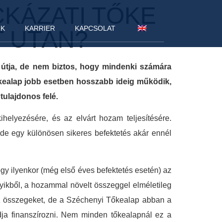
CKÁZATI TŐKE
NK
KARRIER
KAPCSOLAT
T UTÁN?
e útja, de nem biztos, hogy mindenki számára
őkealap jobb esetben hosszabb ideig működik,
tulajdonos felé.
ihelyezésére, és az elvárt hozam teljesítésére.
, de egy különösen sikeres befektetés akár ennél
ogy ilyenkor (még első éves befektetés esetén) az
gyikből, a hozammal növelt összeggel elméletileg
az összegeket, de a Széchenyi Tőkealap abban a
udja finanszírozni. Nem minden tőkealapnál ez a