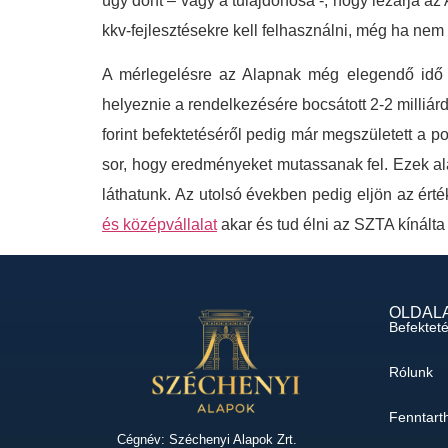
úgy dönt – vagy a tulajdonosa -, hogy lezárja az
kkv-fejlesztésekre kell felhasználni, még ha nem
A mérlegelésre az Alapnak még elegendő idő á
helyeznie a rendelkezésére bocsátott 2-2 milliárd f
forint befektetéséről pedig már megszületett a p
sor, hogy eredményeket mutassanak fel. Ezek ala
láthatunk. Az utolsó években pedig eljön az ért
és középvállalat
akar és tud élni az SZTA kínált
OLDAL
Befektet
Rólunk
Fenntart
Cégnév: Széchenyi Alapok Zrt.