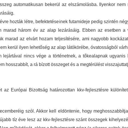
összeg automatikusan bekerül az elszámolásba. Ilyenkor nem 
rásáig.
 évre hozták létre, befektetéseinek futamideje pedig szintén né
után marad három év az alap lezárásáig. Ebben az esetben a 
ük marad az elvárt hozam teljesítésére, ami nagyobb kockázatt
nem kerül ilyen lehetőség az alap látókörébe, óvatosságból várh
 lejártával nincs vége a történetnek, a tőkealapnak ugyani
 hosszabbít, a rá bízott összeget és a megtérülést visszajuttatj
 az Európai Bizottság határozottan kkv-fejlesztésre különítet
cemberéig szól. Akkor kell eldöntenie, hogy meghosszabbítja 
 újabb tíz éve lesz az kkv-fejlesztésre szánt összegek kihel