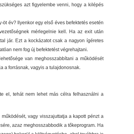
szükséges azt figyelembe venni, hogy a kilépés
gy-öt év? Ilyenkor egy első éves befektetés esetén
vezetőségnek mérlegelnie kell. Ha az exit után
al jár. Ezt a kockázatot csak a nagyon ígéretes
atóan nem fog új befektetést végrehajtani.
s lehetősége van meghosszabbítani a működését
a a forrásnak, vagyis a tulajdonosnak.
te el, tehát nem lehet más célra felhasználni a
működését, vagy visszajuttatja a kapott pénzt a
yezésére, azaz meghosszabbodik a tőkeprogram. Ha