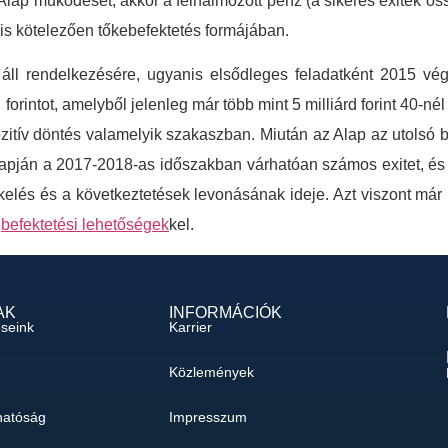
 Alap működését, akkor a felhalmozott pénz (a sikeres exitek ös
 is kötelezően tőkebefektetés formájában.
ll rendelkezésére, ugyanis elsődleges feladatként 2015 vég
orintot, amelyből jelenleg már több mint 5 milliárd forint 40-nél i
ozitív döntés valamelyik szakaszban. Miután az Alap az utolsó b
pján a 2017-2018-as időszakban várhatóan számos exitet, és n
ékelés és a következtetések levonásának ideje. Azt viszont már
a
befektetési lehetőségek
kel.
AK
INFORMÁCIÓK
éseink
Karrier
Közlemények
hatóság
Impresszum