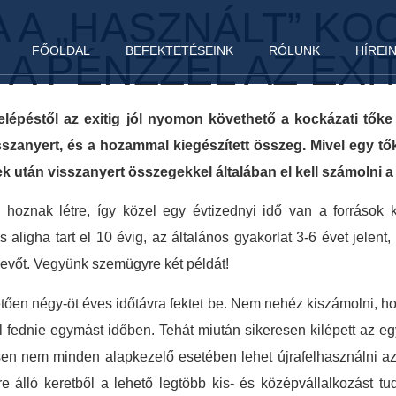
A A „HASZNÁLT” KO
FŐOLDAL
BEFEKTETÉSEINK
RÓLUNK
HÍREI
 A PÉNZZEL AZ EXI
elépéstől az exitig jól nyomon követhető a kockázati tők
sszanyert, és a hozammal kiegészített összeg. Mivel egy t
ek után visszanyert összegekkel általában el kell számolni a 
 hoznak létre, így közel egy évtizednyi idő van a források k
 aligha tart el 10 évig, az általános gyakorlat 3-6 évet jelent
vevőt. Vegyünk szemügyre két példát!
vetően négy-öt éves időtávra fektet be. Nem nehéz kiszámolni, h
ll fednie egymást időben. Tehát miután sikeresen kilépett az e
esen nem minden alapkezelő esetében lehet újrafelhasználni 
re álló keretből a lehető legtöbb kis- és középvállalkozást t