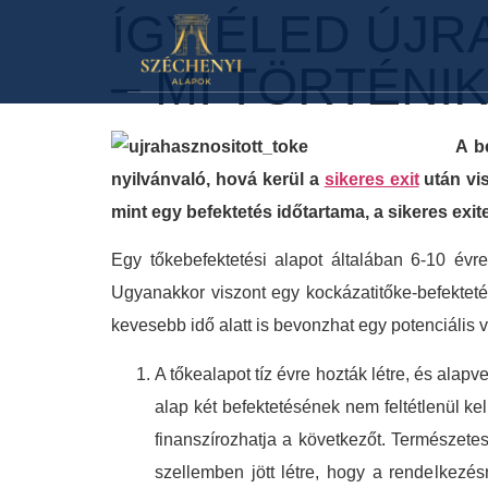
ÍGY ÉLED ÚJR
– MI TÖRTÉNIK
A b
nyilvánvaló, hová kerül a
sikeres exit
után vi
mint egy befektetés időtartama, a sikeres exit
Egy tőkebefektetési alapot általában 6-10 évre
Ugyanakkor viszont egy kockázatitőke-befektetés
kevesebb idő alatt is bevonzhat egy potenciális 
A tőkealapot tíz évre hozták létre, és alap
alap két befektetésének nem feltétlenül ke
finanszírozhatja a következőt. Természet
szellemben jött létre, hogy a rendelkezés