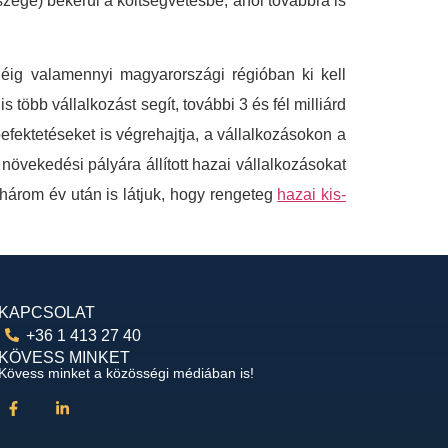
szege) bekerül a költségvetésbe, ahol továbbra is
éig valamennyi magyarországi régióban ki kell
s több vállalkozást segít, további 3 és fél milliárd
efektetéseket is végrehajtja, a vállalkozásokon a
övekedési pályára állított hazai vállalkozásokat
 három év után is látjuk, hogy rengeteg
hazai kis-
KAPCSOLAT
+36 1 413 27 40
KÖVESS MINKET
Kövess minket a közösségi médiában is!