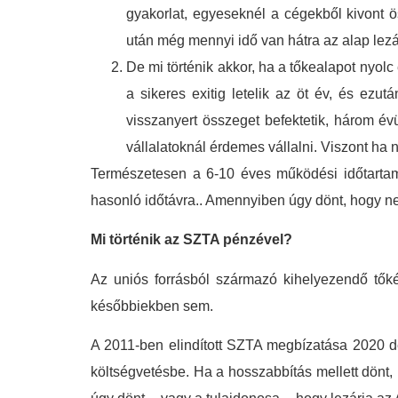
gyakorlat, egyeseknél a cégekből kivont 
után még mennyi idő van hátra az alap lezá
De mi történik akkor, ha a tőkealapot nyolc
a sikeres exitig letelik az öt év, és ez
visszanyert összeget befektetik, három év
vállalatoknál érdemes vállalni. Viszont ha 
Természetesen a 6-10 éves működési időtartam
hasonló időtávra.. Amennyiben úgy dönt, hogy nem
Mi történik az SZTA pénzével?
Az uniós forrásból származó kihelyezendő tőkét
későbbiekben sem.
A 2011-ben elindított SZTA megbízatása 2020 de
költségvetésbe. Ha a hosszabbítás mellett dönt,