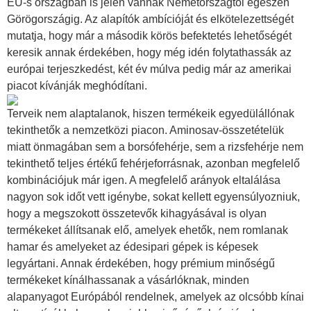
EU-s országban is jelen vannak Németországtól egészen
Görögországig. Az alapítók ambícióját és elkötelezettségét
mutatja, hogy már a második körös befektetés lehetőségét
keresik annak érdekében, hogy még idén folytathassák az
európai terjeszkedést, két év múlva pedig már az amerikai
piacot kívánják meghódítani.
Terveik nem alaptalanok, hiszen termékeik egyedülállónak
tekinthetők a nemzetközi piacon. Aminosav-összetételük
miatt önmagában sem a borsófehérje, sem a rizsfehérje nem
tekinthető teljes értékű fehérjeforrásnak, azonban megfelelő
kombinációjuk már igen. A megfelelő arányok eltalálása
nagyon sok időt vett igénybe, sokat kellett egyensúlyozniuk,
hogy a megszokott összetevők kihagyásával is olyan
termékeket állítsanak elő, amelyek ehetők, nem romlanak
hamar és amelyeket az édesipari gépek is képesek
legyártani. Annak érdekében, hogy prémium minőségű
termékeket kínálhassanak a vásárlóknak, minden
alapanyagot Európából rendelnek, amelyek az olcsóbb kínai