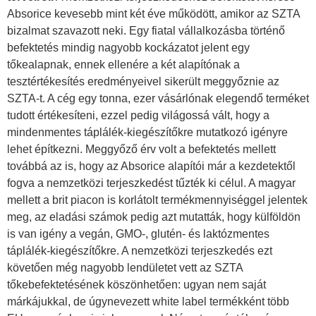
Absorice kevesebb mint két éve működött, amikor az SZTA
bizalmat szavazott neki. Egy fiatal vállalkozásba történő
befektetés mindig nagyobb kockázatot jelent egy
tőkealapnak, ennek ellenére a két alapítónak a
tesztértékesítés eredményeivel sikerült meggyőznie az
SZTA-t. A cég egy tonna, ezer vásárlónak elegendő terméket
tudott értékesíteni, ezzel pedig világossá vált, hogy a
mindenmentes táplálék-kiegészítőkre mutatkozó igényre
lehet építkezni. Meggyőző érv volt a befektetés mellett
továbbá az is, hogy az Absorice alapítói már a kezdetektől
fogva a nemzetközi terjeszkedést tűzték ki célul. A magyar
mellett a brit piacon is korlátolt termékmennyiséggel jelentek
meg, az eladási számok pedig azt mutatták, hogy külföldön
is van igény a vegán, GMO-, glutén- és laktózmentes
táplálék-kiegészítőkre. A nemzetközi terjeszkedés ezt
követően még nagyobb lendületet vett az SZTA
tőkebefektetésének köszönhetően: ugyan nem saját
márkájukkal, de úgynevezett white label termékként több