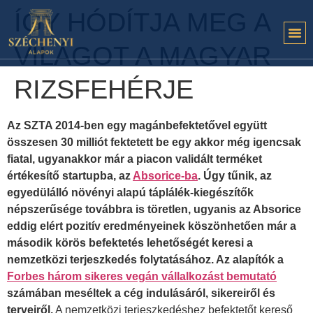
ÍGY HÓDÍTJA MEG A
VILÁGOT A MAGYAR
RIZSFEHÉRJE
Az SZTA 2014-ben egy magánbefektetővel együtt
összesen 30 milliót fektetett be egy akkor még igencsak
fiatal, ugyanakkor már a piacon validált terméket
értékesítő startupba, az
Absorice-ba
. Úgy tűnik, az
egyedülálló növényi alapú táplálék-kiegészítők
népszerűsége továbbra is töretlen, ugyanis az Absorice
eddig elért pozitív eredményeinek köszönhetően már a
második körös befektetés lehetőségét keresi a
nemzetközi terjeszkedés folytatásához. Az alapítók a
Forbes három sikeres vegán vállalkozást bemutató
számában meséltek a cég indulásáról, sikereiről és
terveiről.
A nemzetközi terjeszkedéshez befektetőt kereső