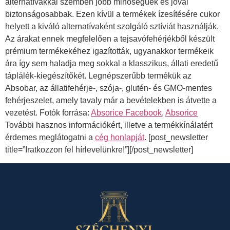
alternatívákkal szemben jobb minőségűek és jóval
biztonságosabbak. Ezen kívül a termékek ízesítésére cukor
helyett a kiváló alternatívaként szolgáló sztíviát használják.
Az árakat ennek megfelelően a tejsavófehérjékből készült
prémium termékekéhez igazították, ugyanakkor termékeik
ára így sem haladja meg sokkal a klasszikus, állati eredetű
táplálék-kiegészítőkét. Legnépszerűbb termékük az
Absobar, az állatifehérje-, szója-, glutén- és GMO-mentes
fehérjeszelet, amely tavaly már a bevételekben is átvette a
vezetést. Fotók forrása:
Absorice Facebook
,
Absorice
További hasznos információkért, illetve a termékkínálatért
érdemes meglátogatni a
cég honlapját
. [post_newsletter
title=”Iratkozzon fel hírlevelünkre!”][/post_newsletter]