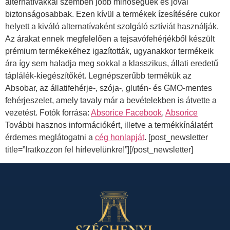
alternatívákkal szemben jobb minőségűek és jóval
biztonságosabbak. Ezen kívül a termékek ízesítésére cukor
helyett a kiváló alternatívaként szolgáló sztíviát használják.
Az árakat ennek megfelelően a tejsavófehérjékből készült
prémium termékekéhez igazították, ugyanakkor termékeik
ára így sem haladja meg sokkal a klasszikus, állati eredetű
táplálék-kiegészítőkét. Legnépszerűbb termékük az
Absobar, az állatifehérje-, szója-, glutén- és GMO-mentes
fehérjeszelet, amely tavaly már a bevételekben is átvette a
vezetést. Fotók forrása:
Absorice Facebook
,
Absorice
További hasznos információkért, illetve a termékkínálatért
érdemes meglátogatni a
cég honlapját
. [post_newsletter
title=”Iratkozzon fel hírlevelünkre!”][/post_newsletter]