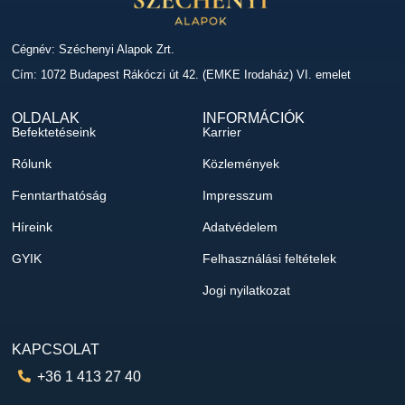
Cégnév: Széchenyi Alapok Zrt.
Cím: 1072 Budapest Rákóczi út 42. (EMKE Irodaház) VI. emelet
OLDALAK
INFORMÁCIÓK
Befektetéseink
Karrier
Rólunk
Közlemények
Fenntarthatóság
Impresszum
Híreink
Adatvédelem
GYIK
Felhasználási feltételek
Jogi nyilatkozat
KAPCSOLAT
+36 1 413 27 40