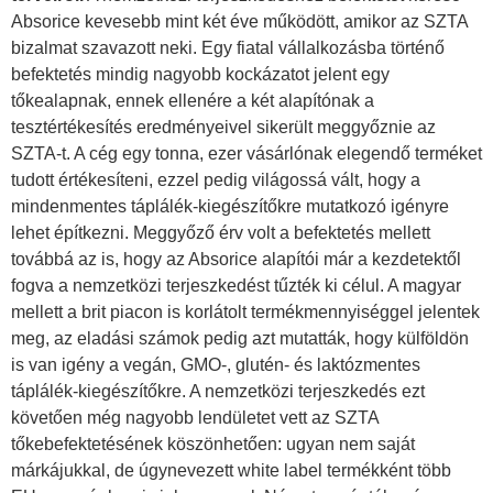
Absorice kevesebb mint két éve működött, amikor az SZTA
bizalmat szavazott neki. Egy fiatal vállalkozásba történő
befektetés mindig nagyobb kockázatot jelent egy
tőkealapnak, ennek ellenére a két alapítónak a
tesztértékesítés eredményeivel sikerült meggyőznie az
SZTA-t. A cég egy tonna, ezer vásárlónak elegendő terméket
tudott értékesíteni, ezzel pedig világossá vált, hogy a
mindenmentes táplálék-kiegészítőkre mutatkozó igényre
lehet építkezni. Meggyőző érv volt a befektetés mellett
továbbá az is, hogy az Absorice alapítói már a kezdetektől
fogva a nemzetközi terjeszkedést tűzték ki célul. A magyar
mellett a brit piacon is korlátolt termékmennyiséggel jelentek
meg, az eladási számok pedig azt mutatták, hogy külföldön
is van igény a vegán, GMO-, glutén- és laktózmentes
táplálék-kiegészítőkre. A nemzetközi terjeszkedés ezt
követően még nagyobb lendületet vett az SZTA
tőkebefektetésének köszönhetően: ugyan nem saját
márkájukkal, de úgynevezett white label termékként több