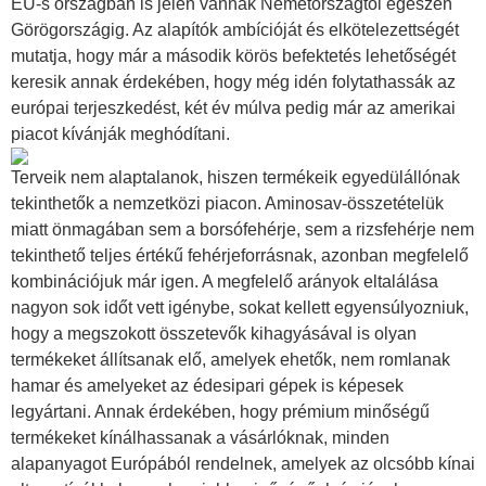
EU-s országban is jelen vannak Németországtól egészen
Görögországig. Az alapítók ambícióját és elkötelezettségét
mutatja, hogy már a második körös befektetés lehetőségét
keresik annak érdekében, hogy még idén folytathassák az
európai terjeszkedést, két év múlva pedig már az amerikai
piacot kívánják meghódítani.
Terveik nem alaptalanok, hiszen termékeik egyedülállónak
tekinthetők a nemzetközi piacon. Aminosav-összetételük
miatt önmagában sem a borsófehérje, sem a rizsfehérje nem
tekinthető teljes értékű fehérjeforrásnak, azonban megfelelő
kombinációjuk már igen. A megfelelő arányok eltalálása
nagyon sok időt vett igénybe, sokat kellett egyensúlyozniuk,
hogy a megszokott összetevők kihagyásával is olyan
termékeket állítsanak elő, amelyek ehetők, nem romlanak
hamar és amelyeket az édesipari gépek is képesek
legyártani. Annak érdekében, hogy prémium minőségű
termékeket kínálhassanak a vásárlóknak, minden
alapanyagot Európából rendelnek, amelyek az olcsóbb kínai