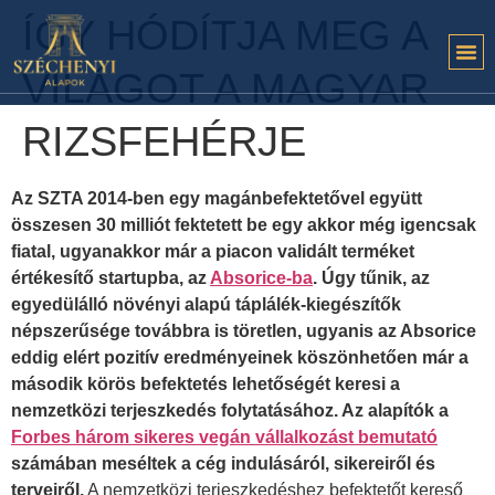
ÍGY HÓDÍTJA MEG A
VILÁGOT A MAGYAR
RIZSFEHÉRJE
Az SZTA 2014-ben egy magánbefektetővel együtt
összesen 30 milliót fektetett be egy akkor még igencsak
fiatal, ugyanakkor már a piacon validált terméket
értékesítő startupba, az
Absorice-ba
. Úgy tűnik, az
egyedülálló növényi alapú táplálék-kiegészítők
népszerűsége továbbra is töretlen, ugyanis az Absorice
eddig elért pozitív eredményeinek köszönhetően már a
második körös befektetés lehetőségét keresi a
nemzetközi terjeszkedés folytatásához. Az alapítók a
Forbes három sikeres vegán vállalkozást bemutató
számában meséltek a cég indulásáról, sikereiről és
terveiről.
A nemzetközi terjeszkedéshez befektetőt kereső