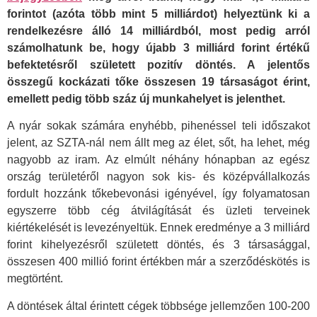
forintot (azóta több mint 5 milliárdot) helyeztünk ki a
rendelkezésre álló 14 milliárdból, most pedig arról
számolhatunk be, hogy újabb 3 milliárd forint értékű
befektetésről született pozitív döntés. A jelentős
összegű kockázati tőke összesen 19 társaságot érint,
emellett pedig több száz új munkahelyet is jelenthet.
A nyár sokak számára enyhébb, pihenéssel teli időszakot
jelent, az SZTA-nál nem állt meg az élet, sőt, ha lehet, még
nagyobb az iram. Az elmúlt néhány hónapban az egész
ország területéről nagyon sok kis- és középvállalkozás
fordult hozzánk tőkebevonási igényével, így folyamatosan
egyszerre több cég átvilágítását és üzleti terveinek
kiértékelését is levezényeltük. Ennek eredménye a 3 milliárd
forint kihelyezésről született döntés, és 3 társasággal,
összesen 400 millió forint értékben már a szerződéskötés is
megtörtént.
A döntések által érintett cégek többsége jellemzően 100-200