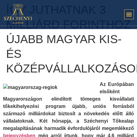
ÍGY JUTHATNAK 3
MILLIÁRD FORINTHOZ
ÚJABB MAGYAR KIS-
ÉS
KÖZÉPVÁLLALKOZÁSO
Az Európában
elsőként
Magyarországon elindított tömeges kisvállalati
tőkekihelyezési program újabb, uniós forrásból
származó milliárdokat biztosít a növekedés előtt álló
vállalatoknak. Két hónapja, a Széchenyi Tőkealap
megalapításának harmadik évfordulójáról megemlékező
bejegyzésben
még arról írtunk, hogy már 4,6 milliárd