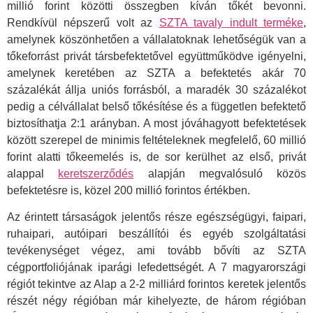
millió forint közötti összegben kíván tőkét bevonni.
Rendkívül népszerű volt az
SZTA tavaly indult terméke
,
amelynek köszönhetően a vállalatoknak lehetőségük van a
tőkeforrást privát társbefektetővel együttműködve igényelni,
amelynek keretében az SZTA a befektetés akár 70
százalékát állja uniós forrásból, a maradék 30 százalékot
pedig a célvállalat belső tőkésítése és a független befektető
biztosíthatja 2:1 arányban. A most jóváhagyott befektetések
között szerepel de minimis feltételeknek megfelelő, 60 millió
forint alatti tőkeemelés is, de sor kerülhet az első, privát
alappal
keretszerződés
alapján megvalósuló közös
befektetésre is, közel 200 millió forintos értékben.
Az érintett társaságok jelentős része egészségügyi, faipari,
ruhaipari, autóipari beszállítói és egyéb szolgáltatási
tevékenységet végez, ami tovább bővíti az SZTA
cégportfoliójának iparági lefedettségét. A 7 magyarországi
régiót tekintve az Alap a 2-2 milliárd forintos keretek jelentős
részét négy régióban már kihelyezte, de három régióban