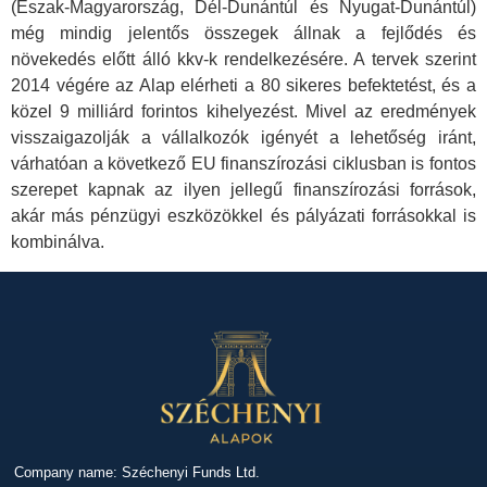
(Észak-Magyarország, Dél-Dunántúl és Nyugat-Dunántúl)
még mindig jelentős összegek állnak a fejlődés és
növekedés előtt álló kkv-k rendelkezésére. A tervek szerint
2014 végére az Alap elérheti a 80 sikeres befektetést, és a
közel 9 milliárd forintos kihelyezést. Mivel az eredmények
visszaigazolják a vállalkozók igényét a lehetőség iránt,
várhatóan a következő EU finanszírozási ciklusban is fontos
szerepet kapnak az ilyen jellegű finanszírozási források,
akár más pénzügyi eszközökkel és pályázati forrásokkal is
kombinálva.
Company name: Széchenyi Funds Ltd.