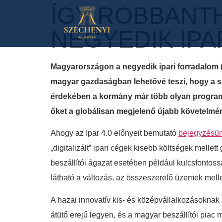
ÍGY ROBBANTH
NEGYEDIK IP
Magyarországon a negyedik ipari forradalom (
magyar gazdaságban lehetővé teszi, hogy a 
érdekében a kormány már több olyan programot i
őket a globálisan megjelenő újabb követelmé
Ahogy az Ipar 4.0 előnyeit bemutató
bejegyzésünk
„digitalizált” ipari cégek kisebb költségek mell
beszállítói ágazat esetében például kulcsfontoss
látható a változás, az összeszerelő üzemek mellett
A hazai innovatív kis- és középvállalkozásokna
átütő erejű legyen, és a magyar beszállítói pia