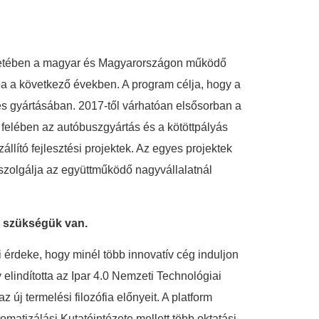
retében a magyar és Magyarországon működő
ba a következő években. A program célja, hogy a
s gyártásában. 2017-től várhatóan elsősorban a
 felében az autóbuszgyártás és a kötöttpályás
llító fejlesztési projektek. Az egyes projektek
t szolgálja az együttműködő nagyvállalatnál
is szükségük van.
rdeke, hogy minél több innovatív cég induljon
lindította az Ipar 4.0 Nemzeti Technológiai
új termelési filozófia előnyeit. A platform
tizálási Kutatóintézete mellett több oktatási