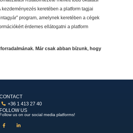
 A kezdeményezés keretében a platform tagjai
 „mintagyár” program, amelynek keretében a cégek
formációkért érdemes ellátogatni a platform
 forradalmának. Már csak abban bízunk, hogy
CONTACT
+36 1 413 27 40
FOLLOW US
Follow us on our social media platforms!