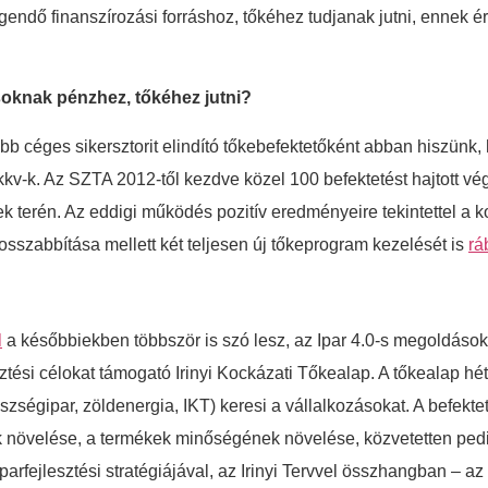
legendő finanszírozási forráshoz, tőkéhez tudjanak jutni, ennek
ásoknak pénzhez, tőkéhez jutni?
öbb céges sikersztorit elindító tőkebefektetőként abban hiszünk
kkv-k. Az SZTA 2012-től kezdve közel 100 befektetést hajtott vé
sek terén. Az eddigi működés pozitív eredményeire tekintettel a 
szabbítása mellett két teljesen új tőkeprogram kezelését is
rá
l
a későbbiekben többször is szó lesz, az Ipar 4.0-s megoldáso
ztési célokat támogató Irinyi Kockázati Tőkealap. A tőkealap hé
szségipar, zöldenergia, IKT) keresi a vállalkozásokat. A befekt
k növelése, a termékek minőségének növelése, közvetetten pedi
fejlesztési stratégiájával, az Irinyi Tervvel összhangban – az I