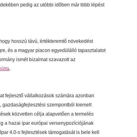
 érdekében pedig az utóbbi időben már több lépést
, hogy hosszú távú, értékteremtő növekedést
gre, és a magyar piacon egyedülálló tapasztalatot
kormány ismét bizalmat szavazott az
bízta
.
kat fejlesztő vállalkozások számára azonban
t, gazdaságfejlesztési szempontból kiemelt
etések közvetlen célja alapvetően a termelés
g a hazai ipar európai versenypozíciójának
par 4.0-s fejlesztések támogatását is bele kell