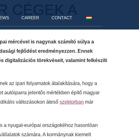
R CÉGEK A
EWS
CAREER
CONTACT
pai mércével is nagynak számító súlya a
dasági fejlődést eredményezzen. Ennek
digitalizációs törekvéseit, valamint felkészíti
nek az ipari folyamatok átalakítására, hogy a
et autóiparra jelentős mértékben építő magyar
adikális változásokon áteső
szektorban
már
 is a nyugat-európai országokéhoz hasonlóan
yvállalatok számára. A kormánynak kiemelt