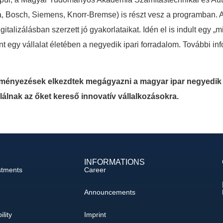
ria, Bosch, Siemens, Knorr-Bremse) is részt vesz a programban.
italizálásban szerzett jó gyakorlataikat. Idén el is indult egy
nt egy vállalat életében a negyedik ipari forradalom. További in
deményezések elkezdtek megágyazni a magyar ipar negyedik
álnak az őket kereső innovatív vállalkozásokra.
INFORMATIONS
stments
Career
Announcements
ility
Imprint