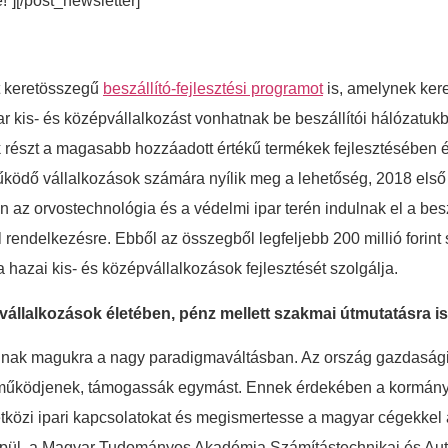
e!”][/post_newsletter]
nt keretösszegű
beszállító-fejlesztési programot
is, amelynek ke
 kis- és középvállalkozást vonhatnak be beszállítói hálózatuk
észt a magasabb hozzáadott értékű termékek fejlesztésében é
 működő vállalkozások számára nyílik meg a lehetőség, 2018 első
 az orvostechnológia és a védelmi ipar terén indulnak el a beszá
l rendelkezésre. Ebből az összegből legfeljebb 200 millió forin
 hazai kis- és középvállalkozások fejlesztését szolgálja.
ari vállalkozások életében, pénz mellett szakmai útmutatásra 
nak magukra a nagy paradigmaváltásban. Az ország gazdasági é
ttműködjenek, támogassák egymást. Ennek érdekében a kormány e
tközi ipari kapcsolatokat és megismertesse a magyar cégekkel az 
pül, a Magyar Tudományos Akadémia Számítástechnikai és Automa