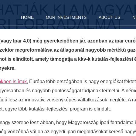
ATJÁK KI A MAGYA
HOME
OUR INVESTMENTS
ABOUT US
N
ARI FORRADALMAT
vagy Ipar 4.0) még gyerekcipőben jár, azonban az ipar euró
szektor megreformálása az átlagosnál nagyobb mértékű gaz
s elindított, amely támogatja a kkv-k kutatás-fejlesztési és 
nyekre.
ben is írtuk
, Európa több országában is nagy energiákat fektet
ett gyorsabban és nagyobb pontossággal tudjanak termelni. A ném
ágú lesz az innovatív, versenyképes vállalkozások megléte. A r
 egyre több kutatási-fejlesztési program is elindult.
k nagy szerepe lesz abban, hogy Magyarország ipari forradalma
c még vonzóbbá váljon az egyedi ipari megoldásokat kereső nag