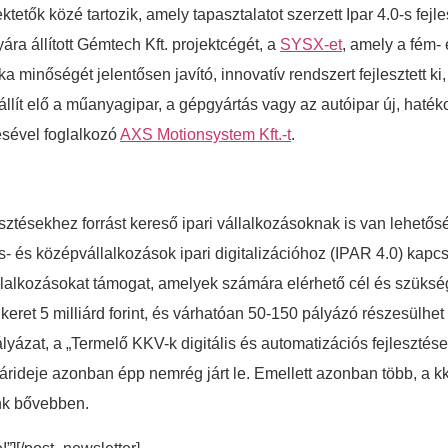
tetők közé tartozik, amely tapasztalatot szerzett Ipar 4.0-s fe
ra állított Gémtech Kft. projektcégét, a
SYSX-et
, amely a fém-
minőségét jelentősen javító, innovatív rendszert fejlesztett ki
állít elő a műanyagipar, a gépgyártás vagy az autóipar új, hat
sével foglalkozó
AXS Motionsystem Kft.-t
.
ztésekhez forrást kereső ipari vállalkozásoknak is van lehetős
Kis- és középvállalkozások ipari digitalizációhoz (IPAR 4.0) kap
állalkozásokat támogat, amelyek számára elérhető cél és szüksé
keret 5 milliárd forint, és várhatóan 50-150 pályázó részesülhet 
yázat, a „Termelő KKV-k digitális és automatizációs fejlesztés
rideje azonban épp nemrég járt le. Emellett azonban több, a kkv-
nk bővebben.