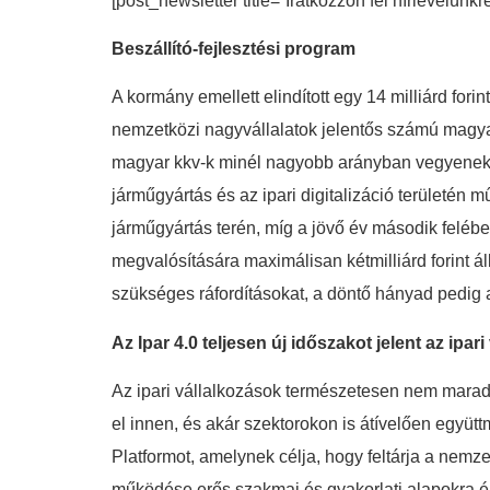
[post_newsletter title=”Iratkozzon fel hírlevelünkr
Beszállító-fejlesztési program
A kormány emellett elindított egy 14 milliárd fori
nemzetközi nagyvállalatok jelentős számú magyar
magyar kkv-k minél nagyobb arányban vegyenek r
járműgyártás és az ipari digitalizáció területén
járműgyártás terén, míg a jövő év második felében
megvalósítására maximálisan kétmilliárd forint ál
szükséges ráfordításokat, a döntő hányad pedig a
Az Ipar 4.0 teljesen új időszakot jelent az ip
Az ipari vállalkozások természetesen nem marad
el innen, és akár szektorokon is átívelően együ
Platformot, amelynek célja, hogy feltárja a nemze
működése erős szakmai és gyakorlati alapokra é