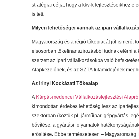
stratégiai célja, hogy a kkv-k fejlesztéseikhez e
is tett.
Milyen lehetőségei vannak az ipari vállalkoz
Magyarország és a régió tőkepiacát jól ismerő, t
elsősorban tőkefinanszírozásból tudnak elérni a 
szerzett az ipari vállalkozásokba való befekteté
Alapkezelőnek, és az SZTA futamidejének meghos
Az Irinyi Kockázati Tőkealap
A
Kárpát-medencei Vállalkozásfejlesztési Alapró
kimondottan érdekes lehetőség lesz az iparfejles
szektorban (köztük pl. járműipar, gépgyártás, egé
bővítése, a gyártási folyamatok hatékonyságána
erősítése. Ebbe természetesen – Magyarország ipar