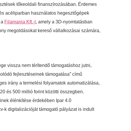
jlesztések tőkeoldali finanszírozásában. Érdemes
 és acéliparban használatos hegesztőgépek
, a
Filamania Kft.-t
, amely a 3D-nyomtatásban
ékony megoldásokat kereső vállalkozásai számára,
ége vissza nem térítendő támogatáshoz jutni,
csolódó fejlesztéseinek támogatása” című
ges irány a termelési folyamatok automatizálása,
20 és 500 millió forint közötti összegben.
einek élénkítése érdekében Ipar 4.0
k digitalizációját támogató pályázat is indult