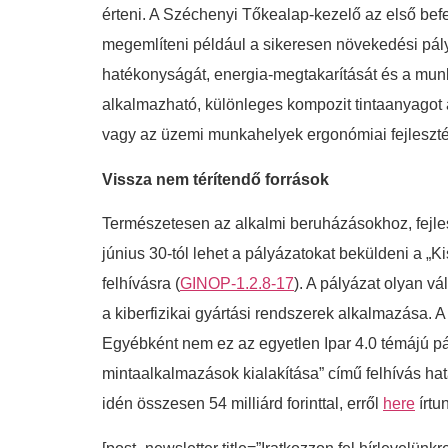
érteni. A Széchenyi Tőkealap-kezelő az első befek
megemlíteni például a sikeresen növekedési pályá
hatékonyságát, energia-megtakarítását és a munka 
alkalmazható, különleges kompozit tintaanyagot 
vagy az üzemi munkahelyek ergonómiai fejleszté
Vissza nem térítendő források
Természetesen az alkalmi beruházásokhoz, fejles
június 30-tól lehet a pályázatokat beküldeni a „
felhívásra (
GINOP-1.2.8-17
). A pályázat olyan v
a kiberfizikai gyártási rendszerek alkalmazása. A 
Egyébként nem ez az egyetlen Ipar 4.0 témájú pál
mintaalkalmazások kialakítása” című felhívás hatá
idén összesen 54 milliárd forinttal, erről
here
írtu