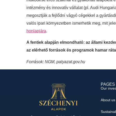
intézmény és innovatív vállalat (pl. Audi Hunga
megosztják a fejlődni vágyó cégekkel a gyártásdig
valós ipari környezetben ismerhetik meg, mit jele
honlapjára
.
A fentiek alapján elmondható: az állami kez
az elérhető források és programok hamar rátal
Források: NGM, palyazat.gov.hu
PAGES
Our inve
About us
Sustainab