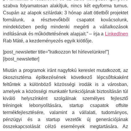
szabva folyamatosan alakítjuk, nincs két egyforma turnus.
Csupán az alapok szilárdak: 3 hónap alatt ötletből projektet
formálunk, a résztvevőkből csapatot kovácsolunk,
mindeközben pedig mindenki megérti a vállalkozások
indításának és működtetésének alapjait.” – írja a
LinkedInen
Rab Máté, a kezdeményezés egyik kiötlője.
[post_newsletter title=”Iratkozzon fel hírlevelünkre!”]
[/post_newsletter]
Miután a programok iránt nagyfokú kereslet mutatkozott, az
ökoszisztéma építkezésének következő lépcsőfokaként
feltűntek a különböző közösségi irodák is a városban,
amelyek a közösségi munkatér funkciójának biztosításán túl
kiváló helyszínként szolgálnak személyes fejlesztő
tréningek lebonyolítására, startup csapatok offsite
termékfejlesztésére, valamint a vállalati, tudományos,
pénzügyi és a startup vezetők új generációjának
összekapcsolását célzó események megtartására. Az