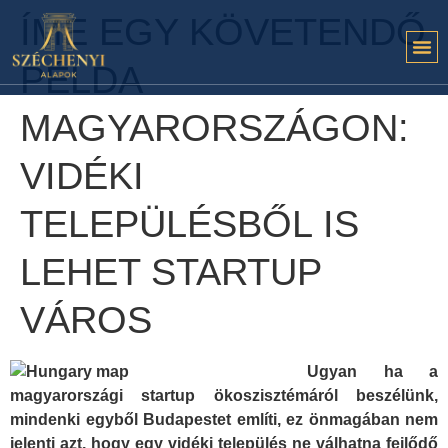
ÍME EGY KÖVETENDŐ
PÉLDA
MAGYARORSZÁGON:
VIDÉKI
TELEPÜLÉSBŐL IS
LEHET STARTUP
VÁROS
Ugyan ha a
magyarországi startup ökoszisztémáról beszélünk,
mindenki egyből Budapestet említi, ez önmagában nem
jelenti azt, hogy egy vidéki település ne válhatna fejlődő