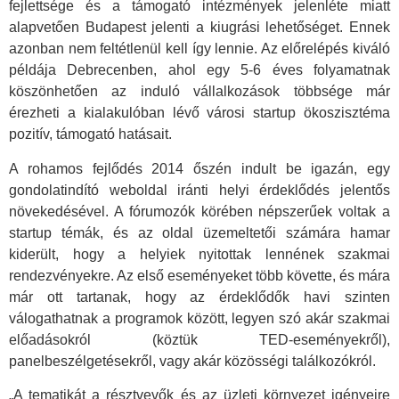
fejlettsége és a támogató intézmények jelenléte miatt
alapvetően Budapest jelenti a kiugrási lehetőséget. Ennek
azonban nem feltétlenül kell így lennie. Az előrelépés kiváló
példája Debrecenben, ahol egy 5-6 éves folyamatnak
köszönhetően az induló vállalkozások többsége már
érezheti a kialakulóban lévő városi startup ökoszisztéma
pozitív, támogató hatásait.
A rohamos fejlődés 2014 őszén indult be igazán, egy
gondolatindító weboldal iránti helyi érdeklődés jelentős
növekedésével. A fórumozók körében népszerűek voltak a
startup témák, és az oldal üzemeltetői számára hamar
kiderült, hogy a helyiek nyitottak lennének szakmai
rendezvényekre. Az első eseményeket több követte, és mára
már ott tartanak, hogy az érdeklődők havi szinten
válogathatnak a programok között, legyen szó akár szakmai
előadásokról (köztük TED-eseményekről),
panelbeszélgetésekről, vagy akár közösségi találkozókról.
„A tematikát a résztvevők és az üzleti környezet igényeire