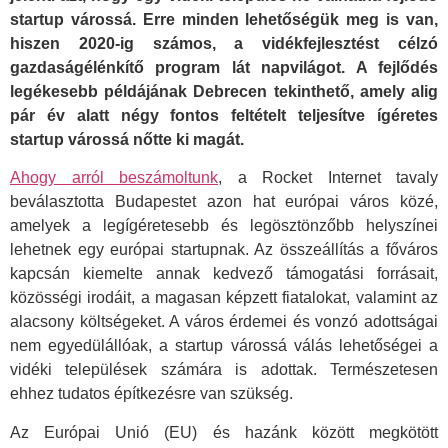
startup várossá. Erre minden lehetőségük meg is van,
hiszen 2020-ig számos, a vidékfejlesztést célzó
gazdaságélénkítő program lát napvilágot. A fejlődés
legékesebb példájának Debrecen tekinthető, amely alig
pár év alatt négy fontos feltételt teljesítve ígéretes
startup várossá nőtte ki magát.
Ahogy arról beszámoltunk
, a Rocket Internet tavaly
beválasztotta Budapestet azon hat európai város közé,
amelyek a legígéretesebb és legösztönzőbb helyszínei
lehetnek egy európai startupnak. Az összeállítás a főváros
kapcsán kiemelte annak kedvező támogatási forrásait,
közösségi irodáit, a magasan képzett fiatalokat, valamint az
alacsony költségeket. A város érdemei és vonzó adottságai
nem egyedülállóak, a startup várossá válás lehetőségei a
vidéki települések számára is adottak. Természetesen
ehhez tudatos építkezésre van szükség.
Az Európai Unió (EU) és hazánk között megkötött