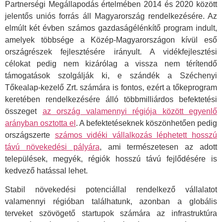
Partnerségi Megállapodás értelmében 2014 és 2020 között
jelentős uniós forrás áll Magyarország rendelkezésére. Az
elmúlt két évben számos gazdaságélénkítő program indult,
amelyek többsége a Közép-Magyarországon kívül eső
országrészek fejlesztésére irányult. A vidékfejlesztési
célokat pedig nem kizárólag a vissza nem térítendő
támogatások szolgálják ki, e szándék a Széchenyi
Tőkealap-kezelő Zrt. számára is fontos, ezért a tőkeprogram
keretében rendelkezésére álló többmilliárdos befektetési
összeget
az ország valamennyi régiója között egyenlő
arányban osztotta el
. A befektetéseknek köszönhetően pedig
országszerte
számos vidéki vállalkozás léphetett hosszú
távú növekedési pályára
, ami természetesen az adott
települések, megyék, régiók hosszú távú fejlődésére is
kedvező hatással lehet.
Stabil növekedési potenciállal rendelkező vállalatot
valamennyi régióban találhatunk, azonban a globális
terveket szövögető startupok számára az infrastruktúra