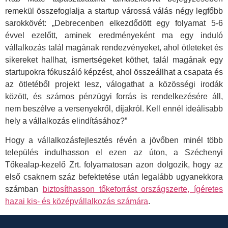
remekül összefoglalja a startup várossá válás négy legfőbb
sarokkövét: „Debrecenben elkezdődött egy folyamat 5-6
évvel ezelőtt, aminek eredményeként ma egy induló
vállalkozás talál magának rendezvényeket, ahol ötleteket és
sikereket hallhat, ismertségeket köthet, talál magának egy
startupokra fókuszáló képzést, ahol összeállhat a csapata és
az ötletéből projekt lesz, válogathat a közösségi irodák
között, és számos pénzügyi forrás is rendelkezésére áll,
nem beszélve a versenyekről, díjakról. Kell ennél ideálisabb
hely a vállalkozás elindításához?”
Hogy a vállalkozásfejlesztés révén a jövőben minél több
település indulhasson el ezen az úton, a Széchenyi
Tőkealap-kezelő Zrt. folyamatosan azon dolgozik, hogy az
első csaknem száz befektetése után legalább ugyanekkora
számban
biztosíthasson tőkeforrást országszerte, ígéretes
hazai kis- és középvállalkozás számára
.