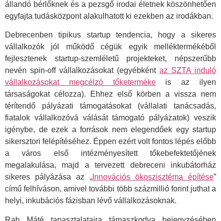
állandó bérlőknek és a pezsgő irodai életnek köszönhetően
egyfajta tudásközpont alakulhatott ki ezekben az irodákban.
Debrecenben tipikus startup tendencia, hogy a sikeres
vállalkozók jól működő cégük egyik melléktermékéből
fejlesztenek startup-szemléletű projekteket, népszerűbb
nevén spin-off vállalkozásokat (egyébként
az SZTA induló
vállalkozásokat megcélzó tőketerméke
is az ilyen
társaságokat célozza). Ehhez első körben a vissza nem
térítendő pályázati támogatásokat (vállalati tanácsadás,
fiatalok vállalkozóvá válását támogató pályázatok) veszik
igénybe, de ezek a források nem elegendőek egy startup
sikersztori felépítéséhez. Éppen ezért volt fontos lépés előbb
a város első intézményesített tőkebefektetőjének
megalakulása, majd a tervezett debreceni inkubátorház
sikeres pályázása az „
Innovációs ökoszisztéma építése
”
című felhíváson, amivel további több százmillió forint juthat a
helyi, inkubációs fázisban lévő vállalkozásoknak.
Rab Máté tapasztalataira támaszkodva bejegyzésében