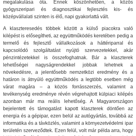
megalakulása óta. Ennek köszönhetően, a közös
gyógyszeripari és diagnosztikai fejlesztés kis- és
középvállalati szinten is élő, napi gyakorlattá vált.
A klaszteresedés többek között a külső piacokra való
kilépést is elősegítheti, az együttműködés keretében pedig a
termelő és fejlesztő vállalkozások a háttériparral és
kapcsolódó szolgáltatást nyújtó szervezetekkel, akár
pénzintézetekkel is összefoghatnak. Bár a klaszterek
lehetőségei nagyságrendekkel jobbak lehetnek a
növekedésre, a jelentősebb nemzetközi eredmény és a
határon is átnyúló együttműködés a legtöbb esetben még
várat magára – a közös forrásszerzés, valamint a
tevékenység eredménye révén végrehajtott külpiaci kilépés
azonban már ma reális lehetőség. A Magyarországon
bejelentett és támogatást kapott klaszterek döntően az
energia és a gépipar, ezen belül az autógyártás, továbbá az
informatika és a távközlés, valamint a környezetvédelmi ipar
területén szerveződtek. Ezen felül, volt már példa arra, hogy