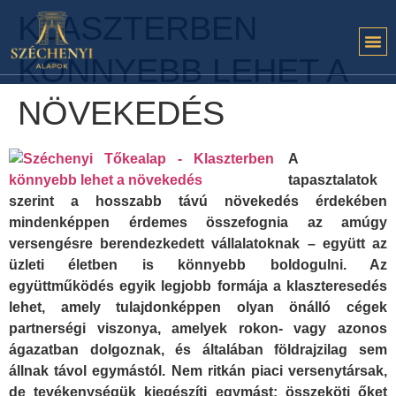
KLASZTERBEN
KÖNNYEBB LEHET A
NÖVEKEDÉS
A
tapasztalatok
szerint a hosszabb távú növekedés érdekében
mindenképpen érdemes összefognia az amúgy
versengésre berendezkedett vállalatoknak – együtt az
üzleti életben is könnyebb boldogulni. Az
együttműködés egyik legjobb formája a klaszteresedés
lehet, amely tulajdonképpen olyan önálló cégek
partnerségi viszonya, amelyek rokon- vagy azonos
ágazatban dolgoznak, és általában földrajzilag sem
állnak távol egymástól. Nem ritkán piaci versenytársak,
de tevékenységük kiegészíti egymást; összeköti őket