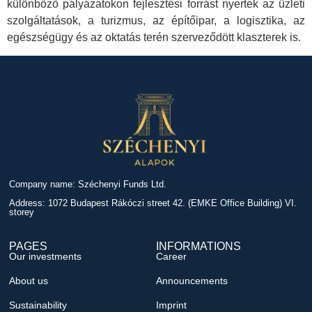
különböző pályázatokon fejlesztési forrást nyertek az üzleti
szolgáltatások, a turizmus, az építőipar, a logisztika, az
egészségügy és az oktatás terén szerveződött klaszterek is.
Company name: Széchenyi Funds Ltd.
Address: 1072 Budapest Rákóczi street 42. (EMKE Office Building) VI.
storey
PAGES
INFORMATIONS
Our investments
Career
About us
Announcements
Sustainability
Imprint