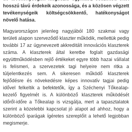
hosszú távú érdekeik azonossága, és a közösen végzett
tevékenységeik költségcsökkentő, hatékonyságot
növelő hatása.
Magyarországon jelenleg nagyjából 180 szakmai vagy
területi alapon szerveződő klaszter működik, mellettük pedig
további 17 az úgynevezett akkreditált innovációs klaszterek
száma. A klaszterek által keretbe foglalt gazdasági
együttműködésben rejlő értékeket egyre több hazai vállalat
is felismeri, a szervezetek tagi helyeire nem ritka a
túljelentkezés sem. A sikeresen működő klaszterek
fejlődésre és növekedésre képes innovatív tagjai pedig
idővel felkeltik a befektetők, így a Széchenyi Tőkealap-
kezelő figyelmét is. A különböző klaszterek működését
időről-időre a Tőkealap is vizsgálja, mert a tapasztalatok
szerint a közelebbi kapcsolat jó alapot ad ahhoz, hogy a
különböző iparágak ígéretes szereplőit a lehető legjobban
megismerje.