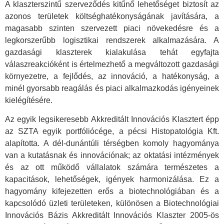
A klaszterszintű szerveződés kitűnő lehetőséget biztosít az
azonos területek költséghatékonyságának javítására, a
magasabb szinten szervezett piaci növekedésre és a
legkorszerűbb logisztikai rendszerek alkalmazására. A
gazdasági klaszterek kialakulása tehát egyfajta
válaszreakcióként is értelmezhető a megváltozott gazdasági
környezetre, a fejlődés, az innováció, a hatékonyság, a
minél gyorsabb reagálás és piaci alkalmazkodás igényeinek
kielégítésére.
Az egyik legsikeresebb Akkreditált Innovációs Klasztert épp
az SZTA egyik portfóliócége, a pécsi Histopatológia Kft.
alapította. A dél-dunántúli térségben komoly hagyománya
van a kutatásnak és innovációnak; az oktatási intézmények
és az ott működő vállalatok számára természetes a
kapacitások, lehetőségek, igények harmonizálása. Ez a
hagyomány kifejezetten erős a biotechnológiában és a
kapcsolódó üzleti területeken, különösen a Biotechnológiai
Innovációs Bázis Akkreditált Innovációs Klaszter 2005-ös