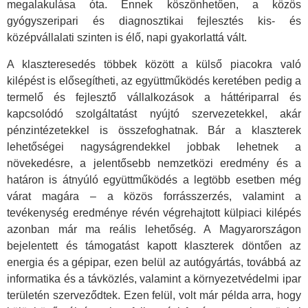
megalakulása óta. Ennek köszönhetően, a közös
gyógyszeripari és diagnosztikai fejlesztés kis- és
középvállalati szinten is élő, napi gyakorlattá vált.
A klaszteresedés többek között a külső piacokra való
kilépést is elősegítheti, az együttműködés keretében pedig a
termelő és fejlesztő vállalkozások a háttériparral és
kapcsolódó szolgáltatást nyújtó szervezetekkel, akár
pénzintézetekkel is összefoghatnak. Bár a klaszterek
lehetőségei nagyságrendekkel jobbak lehetnek a
növekedésre, a jelentősebb nemzetközi eredmény és a
határon is átnyúló együttműködés a legtöbb esetben még
várat magára – a közös forrásszerzés, valamint a
tevékenység eredménye révén végrehajtott külpiaci kilépés
azonban már ma reális lehetőség. A Magyarországon
bejelentett és támogatást kapott klaszterek döntően az
energia és a gépipar, ezen belül az autógyártás, továbbá az
informatika és a távközlés, valamint a környezetvédelmi ipar
területén szerveződtek. Ezen felül, volt már példa arra, hogy