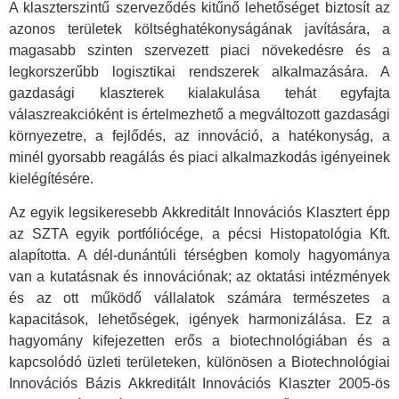
A klaszterszintű szerveződés kitűnő lehetőséget biztosít az
azonos területek költséghatékonyságának javítására, a
magasabb szinten szervezett piaci növekedésre és a
legkorszerűbb logisztikai rendszerek alkalmazására. A
gazdasági klaszterek kialakulása tehát egyfajta
válaszreakcióként is értelmezhető a megváltozott gazdasági
környezetre, a fejlődés, az innováció, a hatékonyság, a
minél gyorsabb reagálás és piaci alkalmazkodás igényeinek
kielégítésére.
Az egyik legsikeresebb Akkreditált Innovációs Klasztert épp
az SZTA egyik portfóliócége, a pécsi Histopatológia Kft.
alapította. A dél-dunántúli térségben komoly hagyománya
van a kutatásnak és innovációnak; az oktatási intézmények
és az ott működő vállalatok számára természetes a
kapacitások, lehetőségek, igények harmonizálása. Ez a
hagyomány kifejezetten erős a biotechnológiában és a
kapcsolódó üzleti területeken, különösen a Biotechnológiai
Innovációs Bázis Akkreditált Innovációs Klaszter 2005-ös