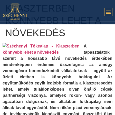
KLASZTERBEN
KÖNNYEBB LEHET A
NÖVEKEDÉS
A
tapasztalatok
szerint a hosszabb távú növekedés érdekében
mindenképpen érdemes összefognia az amúgy
versengésre berendezkedett vállalatoknak – együtt az
üzleti életben is könnyebb boldogulni. Az
együttműködés egyik legjobb formája a klaszteresedés
lehet, amely tulajdonképpen olyan önálló cégek
partnerségi viszonya, amelyek rokon- vagy azonos
ágazatban dolgoznak, és általában földrajzilag sem
állnak távol egymástól. Nem ritkán piaci versenytársak,
de tevékenységük kiegészíti egymást; összeköti őket