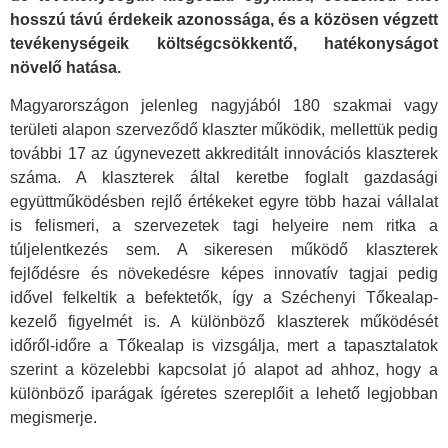
hosszú távú érdekeik azonossága, és a közösen végzett
tevékenységeik költségcsökkentő, hatékonyságot
növelő hatása.
Magyarországon jelenleg nagyjából 180 szakmai vagy
területi alapon szerveződő klaszter működik, mellettük pedig
további 17 az úgynevezett akkreditált innovációs klaszterek
száma. A klaszterek által keretbe foglalt gazdasági
együttműködésben rejlő értékeket egyre több hazai vállalat
is felismeri, a szervezetek tagi helyeire nem ritka a
túljelentkezés sem. A sikeresen működő klaszterek
fejlődésre és növekedésre képes innovatív tagjai pedig
idővel felkeltik a befektetők, így a Széchenyi Tőkealap-
kezelő figyelmét is. A különböző klaszterek működését
időről-időre a Tőkealap is vizsgálja, mert a tapasztalatok
szerint a közelebbi kapcsolat jó alapot ad ahhoz, hogy a
különböző iparágak ígéretes szereplőit a lehető legjobban
megismerje.