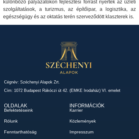
különböző pályázatokon fejlesztési forrást nyertek az üzleti
szolgáltatások, a turizmus, az építőipar, a logisztika, az
egészségügy és az oktatás terén szerveződött klaszterek is.
Cégnév: Széchenyi Alapok Zrt.
Cím: 1072 Budapest Rákóczi út 42. (EMKE Irodaház) VI. emelet
OLDALAK
INFORMÁCIÓK
Befektetéseink
Karrier
Rólunk
Közlemények
Fenntarthatóság
Impresszum