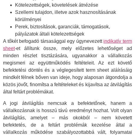
Kötelezettségek, követelések átnézése
Szellemi tulajdon, illetve azok hasznosításának
körülményei
Perek, biztosítások, garanciák, támogatások,
pályázatok általi kötelezettségek
A tőkét befogadó társasággal egy úgynevezett
indikatív term
sheet
-et állítunk össze, mely előzetes lehetőséget ad
minden részlet tisztázására, ugyanakkor a vállalkozás
megismeri az együttműködés feltételeit. Az ezt követő
befektetési döntés és a véglegesített term sheet aláírásáig
mindkét félnek bőven van ideje, hogy alaposan átgondolja a
közös jövőt, finomítsa a feltételeket és kijavítsa az átvilágítás
által feltárt problémákat.
A jogi átvilágítás nemcsak a befektetőnek, hanem a
vállalkozásnak is hosszú távú eredményt hozhat. Volt olyan
átvilágítás, amelyet – más okokból – nem követett
befektetés, de a feltárt problémák kezelése által a
vállalkozás működése szabályozottabbá vált, folyamatai