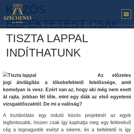
KÖZÖS
BEFEKTETÉST CSAK
TISZTA LAPPAL
INDÍTHATUNK
Az előzetes
jogi átvilágítás a tőkebefektető felelőssége, amit
komolyan is vesz. Ezért van az, hogy aki még nem esett
át rajta, jobban fél tőle, mint egy diák az első egyetemi
vizsgaidőszaktól. De mi a valóság?
A tisztánlátás egy induló közös projektnél az egyik
legfontosabb, hiszen csak így kaphatja meg egy feltörekvő
cég a legnagyobb esélyt a sikerre, és a befektető is így