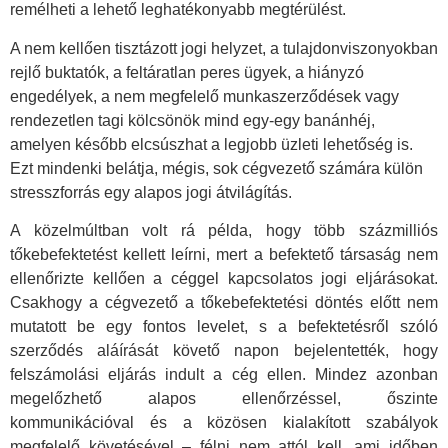
remélheti a lehető leghatékonyabb megtérülést.
A nem kellően tisztázott jogi helyzet, a tulajdonviszonyokban
rejlő buktatók, a feltáratlan peres ügyek, a hiányzó
engedélyek, a nem megfelelő munkaszerződések vagy
rendezetlen tagi kölcsönök mind egy-egy banánhéj,
amelyen később elcsúszhat a legjobb üzleti lehetőség is.
Ezt mindenki belátja, mégis, sok cégvezető számára külön
stresszforrás egy alapos jogi átvilágítás.
A közelmúltban volt rá példa, hogy több százmilliós
tőkebefektetést kellett leírni, mert a befektető társaság nem
ellenőrizte kellően a céggel kapcsolatos jogi eljárásokat.
Csakhogy a cégvezető a tőkebefektetési döntés előtt nem
mutatott be egy fontos levelet, s a befektetésről szóló
szerződés aláírását követő napon bejelentették, hogy
felszámolási eljárás indult a cég ellen. Mindez azonban
megelőzhető alapos ellenőrzéssel, őszinte
kommunikációval és a közösen kialakított szabályok
megfelelő követésével – félni nem attól kell, ami időben