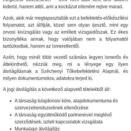
kiderül, hanem attól, ami a kockázat ellenére rejtve marad.
Azok, akik már megtapasztalták ezt a befektetés-előkészítési
folyamatot, azt állítják, közel sem olyan ijesztő, mint egy
orvosi kivizsgálás vagy az említett vizsgaidőszak. Ez ékes
bizonyítéka annak, hogy valójában nem a folyamattól
tartózkodtak, hanem az ismeretlentől.
Azért, hogy minél több vezető számára legyen ismerős és
áttekinthető, nézzük meg, mi a lényege egy ilyen
átvilágításnak a Széchenyi Tőkebefektetési Alapnál, és
milyen dokumentumokra, adatokra terjed ki.
A jogi átvilágítás a következő alapvető tételekből áll:
A társaság tulajdonosi köre, alapdokumentuma és
szervezetrendszerének ellenőrzése
A társaság együttműködő partnereivel meglévő
szerződések, üzleti kapcsolatok vizsgálata
Munkaügyi átvilágítás