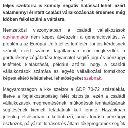
teljes szektorra is komoly negatív hatással lehet, ezért
valamennyi érintett családi vállalkozásnak érdemes még
időben felkészülni a váltásra.
Nemzetközi viszonylatban a családi vállalkozások
egyharmada
nem képes átvészelni a generációváltást. A
probléma az Európai Unió teljes területén fontos kérdésnek
számít, ezért számos tagállamban már megkezdték a
gördülékeny cégátadási folyamatot segítő jogi és pénzügyi
feltételek kialakítását, például azáltal, hogy a családi
vállalkozások számára az egyéb vállalkozási formákhoz
képest eltérő feltételeket, lehetőségeket
szabnak
.
Magyarországon a kkv szektor a GDP 70-72 százalékát,
illetve a foglalkoztatottság felét biztosítja, ezért a családi
vállalkozások megmentésének, működésük fenntartásának
segítésének kiemelt feladatnak kell lennie. Hazánkban
jelenleg elsősorban a különböző, uniós forrású pénzügyi
eszközök, pályázati források és állami tőkeprogramok segítik