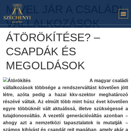
MIVEL JÁR A CSALÁDI
VÁLLALKOZÁSOK
ÁTÖRÖKÍTÉSE? –
CSAPDÁK ÉS
MEGOLDÁSOK
A magyar családi
vállalkozások többsége a rendszerváltást követően jött
létre, azóta pedig a hazai kkv-szektor meghatározó
részévé váltak. Az elmúlt több mint húsz évet követően
egyre többüknél vált aktuálissá, illetve szükségessé a
tulajdonosváltás. A vezetői generációváltás azonban –
ahogy azt a nemzetközi tapasztalatok is mutatják –
számos kihívást és csapdát rejt magában, amely akár a