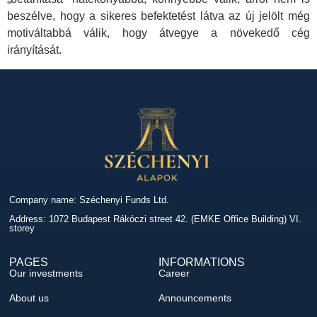
beszélve, hogy a sikeres befektetést látva az új jelölt még
motiváltabbá válik, hogy átvegye a növekedő cég
irányítását.
Company name: Széchenyi Funds Ltd.
Address: 1072 Budapest Rákóczi street 42. (EMKE Office Building) VI.
storey
PAGES
INFORMATIONS
Our investments
Career
About us
Announcements