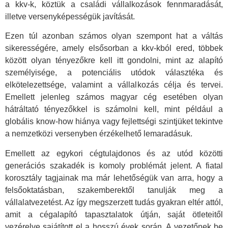
a kkv-k, köztük a családi vállalkozások fennmaradását,
illetve versenyképességük javítását.
Ezen túl azonban számos olyan szempont hat a váltás
sikerességére, amely elsősorban a kkv-kból ered, többek
között olyan tényezőkre kell itt gondolni, mint az alapító
személyisége, a potenciális utódok választéka és
elkötelezettsége, valamint a vállalkozás célja és tervei.
Emellett jelenleg számos magyar cég esetében olyan
hátráltató tényezőkkel is számolni kell, mint például a
globális know-how hiánya vagy fejlettségi szintjüket tekintve
a nemzetközi versenyben érzékelhető lemaradásuk.
Emellett az egykori cégtulajdonos és az utód közötti
generációs szakadék is komoly problémát jelent. A fiatal
korosztály tagjainak ma már lehetőségük van arra, hogy a
felsőoktatásban, szakemberektől tanulják meg a
vállalatvezetést. Az így megszerzett tudás gyakran eltér attól,
amit a cégalapító tapasztalatok útján, saját ötleteitől
vezérelve sajátított el a hosszú évek során. A vezetőnek be