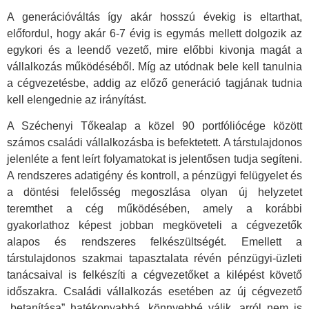
A generációváltás így akár hosszú évekig is eltarthat,
előfordul, hogy akár 6-7 évig is egymás mellett dolgozik az
egykori és a leendő vezető, mire előbbi kivonja magát a
vállalkozás működéséből. Míg az utódnak bele kell tanulnia
a cégvezetésbe, addig az előző generáció tagjának tudnia
kell elengednie az irányítást.
A Széchenyi Tőkealap a közel 90 portfóliócége között
számos családi vállalkozásba is befektetett. A társtulajdonos
jelenléte a fent leírt folyamatokat is jelentősen tudja segíteni.
A rendszeres adatigény és kontroll, a pénzügyi felügyelet és
a döntési felelősség megoszlása olyan új helyzetet
teremthet a cég működésében, amely a korábbi
gyakorlathoz képest jobban megköveteli a cégvezetők
alapos és rendszeres felkészültségét. Emellett a
társtulajdonos szakmai tapasztalata révén pénzügyi-üzleti
tanácsaival is felkészíti a cégvezetőket a kilépést követő
időszakra. Családi vállalkozás esetében az új cégvezető
„betanítása” hatékonyabbá, könnyebbé válik, arról nem is