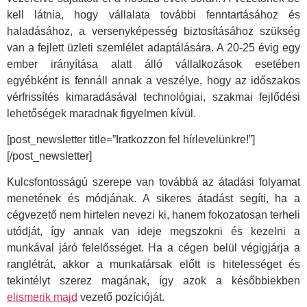
kell látnia, hogy vállalata további fenntartásához és
haladásához, a versenyképesség biztosításához szükség
van a fejlett üzleti szemlélet adaptálására. A 20-25 évig egy
ember irányítása alatt álló vállalkozások esetében
egyébként is fennáll annak a veszélye, hogy az időszakos
vérfrissítés kimaradásával technológiai, szakmai fejlődési
lehetőségek maradnak figyelmen kívül.
[post_newsletter title=”Iratkozzon fel hírlevelünkre!”]
[/post_newsletter]
Kulcsfontosságú szerepe van továbbá az átadási folyamat
menetének és módjának. A sikeres átadást segíti, ha a
cégvezető nem hirtelen nevezi ki, hanem fokozatosan terheli
utódját, így annak van ideje megszokni és kezelni a
munkával járó felelősséget. Ha a cégen belül végigjárja a
ranglétrát, akkor a munkatársak előtt is hitelességet és
tekintélyt szerez magának, így azok a későbbiekben
elismerik majd
vezető pozícióját.