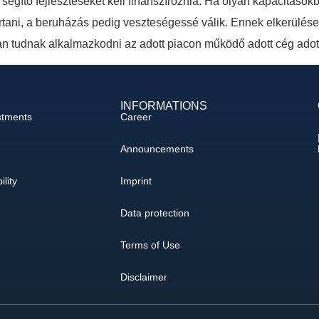
egítő fejlesztéseket kell finanszíroznia. Ha olyan kapacitások
tartani, a beruházás pedig veszteségessé válik. Ennek elkerül
n tudnak alkalmazkodni az adott piacon működő adott cég adot
INFORMATIONS
stments
Career
Announcements
ility
Imprint
Data protection
Terms of Use
Disclaimer