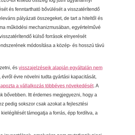
020-tól kisebb összeg fog jutni ugyanannyi
sét és fenntartható bővülését a visszatérítendő
váns pályázati összegeket, de tart a hiteltől és
 forma működési mechanizmusában, egyértelművé
visszatérítendő külső források elnyerését
rendszerének módosítása a közép- és hosszú távú
zetni, és
visszajelzéseik alapján egyáltalán nem
évről évre növelni tudta gyártási kapacitását,
apozta a vállalkozás többéves növekedését
. A
k bővebben. Itt érdemes megjegyezni, hogy a
ez pedig sokszor csak azokat a fejlesztési
ielégítését támogatja a forrás, épp fordítva, a