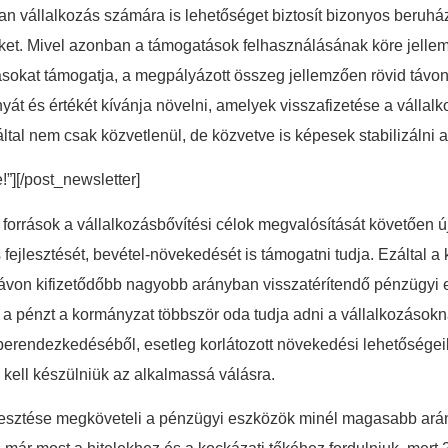
lyan vállalkozás számára is lehetőséget biztosít bizonyos beruh
eket. Mivel azonban a támogatások felhasználásának köre jelle
okat támogatja, a megpályázott összeg jellemzően rövid távon
t és értékét kívánja növelni, amelyek visszafizetése a vállal
tal nem csak közvetlenül, de közvetve is képesek stabilizálni a 
e!”][/post_newsletter]
 források a vállalkozásbővítési célok megvalósítását követően ú
ejlesztését, bevétel-növekedését is támogatni tudja. Ezáltal 
távon kifizetődőbb nagyobb arányban visszatérítendő pénzügyi
a pénzt a kormányzat többször oda tudja adni a vállalkozások
 berendezkedéséből, esetleg korlátozott növekedési lehetőségeib
 kell készülniük az alkalmassá válásra.
lesztése megköveteli a pénzügyi eszközök minél magasabb ará