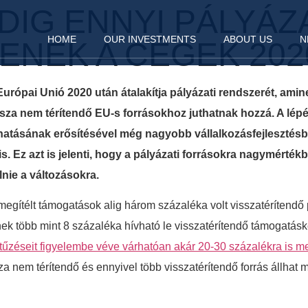
DIG ENNYI PÁLYÁZ
HOME
OUR INVESTMENTS
ABOUT US
N
ENEK A CÉGEK 202
Európai Unió 2020 után átalakítja pályázati rendszerét, ami
sza nem térítendő EU-s forrásokhoz juthatnak hozzá. A lépés 
r hatásának erősítésével még nagyobb vállalkozásfejlesztés
 Ez azt is jelenti, hogy a pályázati forrásokra nagymért
lnie a változásokra.
gítélt támogatások alig három százaléka volt visszatérítendő
k több mint 8 százaléka hívható le visszatérítendő támogatásk
tűzéseit figyelembe véve várhatóan akár 20-30 százalékra is 
a nem térítendő és ennyivel több visszatérítendő forrás állhat m