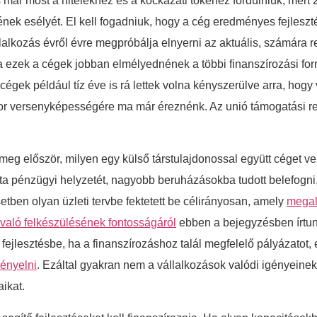
ár most a hitelekhez és a kockázati tőkéhez fordulniuk, mert 2
nek esélyét. El kell fogadniuk, hogy a cég eredményes fejleszté
kozás évről évre megpróbálja elnyerni az aktuális, számára rele
ha ezek a cégek jobban elmélyednének a többi finanszírozási
gek például tíz éve is rá lettek volna kényszerülve arra, hogy 
ktor versenyképességére ma már éreznénk. Az unió támogatási 
meg először, milyen egy külső társtulajdonossal együtt céget ve
udta pénzügyi helyzetét, nagyobb beruházásokba tudott belefogni, 
etben olyan üzleti tervbe fektetett be célirányosan, amely
megal
 való felkészülésének fontosságáról
ebben a bejegyzésben írtun
fejlesztésbe, ha a finanszírozáshoz talál megfelelő pályázatot, 
gényelni
. Ezáltal gyakran nem a vállalkozások valódi igényeinek k
ikat.