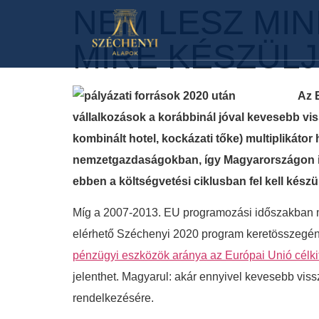
NEM LESZ MIN
MIRE KÉSZÜLJ
Az 
vállalkozások a korábbinál jóval kevesebb vis
kombinált hotel, kockázati tőke) multiplikáto
nemzetgazdaságokban, így Magyarországon is.
ebben a költségvetési ciklusban fel kell készü
Míg a 2007-2013. EU programozási időszakban me
elérhető Széchenyi 2020 program keretösszegéne
pénzügyi eszközök aránya az Európai Unió célki
jelenthet. Magyarul: akár ennyivel kevesebb vissz
rendelkezésére.