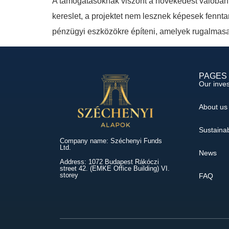
A támogatásoknak viszont a növekedést valóban s
kereslet, a projektet nem lesznek képesek fenn
pénzügyi eszközökre építeni, amelyek rugalmasa
PAGES
Our inve
About us
Sustainab
Company name: Széchenyi Funds
Ltd.
News
Address: 1072 Budapest Rákóczi
street 42. (EMKE Office Building) VI.
storey
FAQ