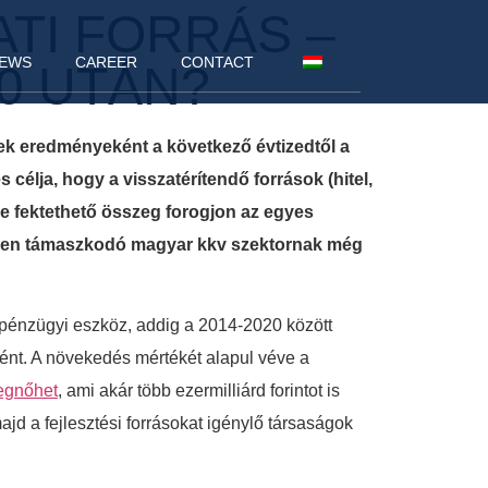
ATI FORRÁS –
EWS
CAREER
CONTACT
0 UTÁN?
nek eredményeként a következő évtizedtől a
célja, hogy a visszatérítendő források (hitel,
be fektethető összeg forogjon az egyes
ékben támaszkodó magyar kkv szektornak még
 pénzügyi eszköz, addig a 2014-2020 között
ént. A növekedés mértékét alapul véve a
megnőhet
, ami akár több ezermilliárd forintot is
ajd a fejlesztési forrásokat igénylő társaságok