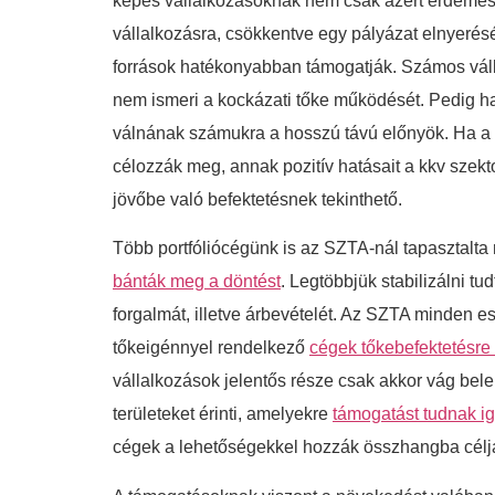
képes vállalkozásoknak nem csak azért érdemes m
vállalkozásra, csökkentve egy pályázat elnyerésé
források hatékonyabban támogatják. Számos vállal
nem ismeri a kockázati tőke működését. Pedig 
válnának számukra a hosszú távú előnyök. Ha a cé
célozzák meg, annak pozitív hatásait a kkv sze
jövőbe való befektetésnek tekinthető.
Több portfóliócégünk is az SZTA-nál tapasztalta 
bánták meg a döntést
. Legtöbbjük stabilizálni t
forgalmát, illetve árbevételét. Az SZTA minden es
tőkeigénnyel rendelkező
cégek tőkebefektetésre
vállalkozások jelentős része csak akkor vág bele 
területeket érinti, amelyekre
támogatást tudnak i
cégek a lehetőségekkel hozzák összhangba célja