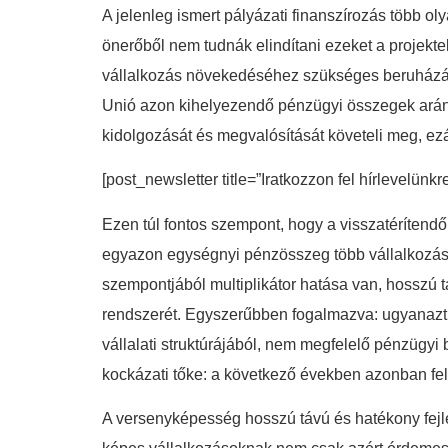
A jelenleg ismert pályázati finanszírozás több o
önerőből nem tudnák elindítani ezeket a projekt
vállalkozás növekedéséhez szükséges beruházás
Unió azon kihelyezendő pénzügyi összegek arányá
kidolgozását és megvalósítását követeli meg, ezál
[post_newsletter title=”Iratkozzon fel hírlevelünkr
Ezen túl fontos szempont, hogy a visszatérítendő
egyazon egységnyi pénzösszeg több vállalkozás f
szempontjából multiplikátor hatása van, hosszú 
rendszerét. Egyszerűbben fogalmazva: ugyanazt 
vállalati struktúrájából, nem megfelelő pénzügyi
kockázati tőke: a következő években azonban fel
A versenyképesség hosszú távú és hatékony fej