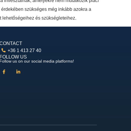
ba invesztálnak, amelyekre nem mutatkozik piaci
ése érdekében szükséges még inkább azokra a
t lehetőségeihez és szükségleteihez.
CONTACT
+36 1 413 27 40
FOLLOW US
Follow us on our social media platforms!