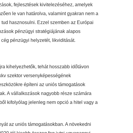
ázások, fejlesztések kivitelezéséhez, amelyek
mzően le van határolva, valamint gyakran nem a
 tud hasznosulni. Ezzel szemben az Európai
kozások pénzügyi stratégiájának alapos
cég pénzügyi helyzetét, likviditását.
jra kihelyezhetők, tehát hosszabb időtávon
a kkv szektor versenyképességének
 eszközökre építeni az uniós támogatások
nak. A vállalkozások nagyobb része számára
ől kifolyólag jelenleg nem opció a hitel vagy a
nyát az uniós támogatásokban. A növekedni