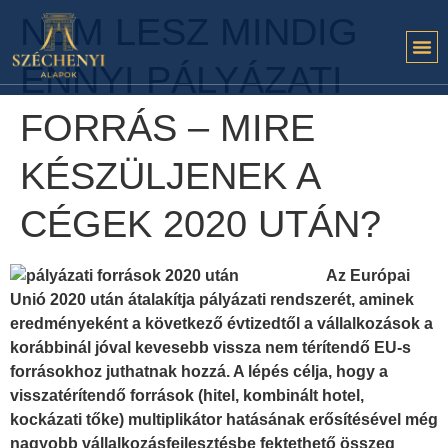
NEM LESZ MINDIG
ENNYI PÁLYÁZATI
FORRÁS – MIRE
KÉSZÜLJENEK A
CÉGEK 2020 UTÁN?
Az Európai
Unió 2020 után átalakítja pályázati rendszerét, aminek
eredményeként a következő évtizedtől a vállalkozások a
korábbinál jóval kevesebb vissza nem térítendő EU-s
forrásokhoz juthatnak hozzá. A lépés célja, hogy a
visszatérítendő források (hitel, kombinált hotel,
kockázati tőke) multiplikátor hatásának erősítésével még
nagyobb vállalkozásfejlesztésbe fektethető összeg