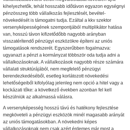
kihelyezhetők, tehát hosszabb időtávon egyazon egységnyi
pénzösszeg több vállalkozás fejlesztését, bevétel-
növekedését is támogatni tudja. Ezáltal a kkv szektor
versenyképességének szempontjából multiplikátor hatása
van, hosszú távon kifizetődőbb nagyobb arányban
visszatérítendő pénzügyi eszközökre építeni az uniós
támogatások rendszerét. Egyszerűbben fogalmazva:
ugyanazt a pénzt a kormányzat többször oda tudja adni a
vállalkozásoknak. A vállalkozások nagyobb része számára
vállalati struktúrájából, nem megfelelő pénzügyi
berendezkedéséből, esetleg korlátozott növekedési
lehetőségeiből kifolyólag jelenleg nem opció a hitel vagy a
kockázati tőke: a következő években azonban fel kell
készülniük az alkalmassá válásra.
A versenyképesség hosszú távú és hatékony fejlesztése
megköveteli a pénzügyi eszközök minél magasabb arányát
az uniós támogatásokban. A növekedni képes
vállalkozásoknak nem csak azért érdemes már most a