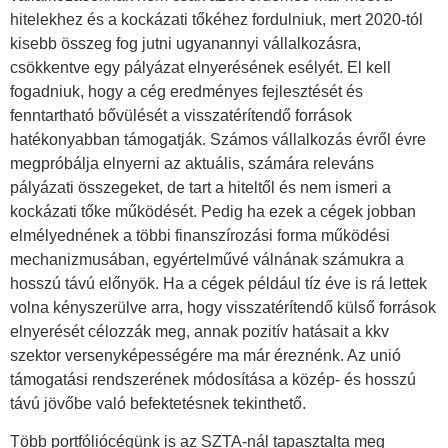
hitelekhez és a kockázati tőkéhez fordulniuk, mert 2020-tól
kisebb összeg fog jutni ugyanannyi vállalkozásra,
csökkentve egy pályázat elnyerésének esélyét. El kell
fogadniuk, hogy a cég eredményes fejlesztését és
fenntartható bővülését a visszatérítendő források
hatékonyabban támogatják. Számos vállalkozás évről évre
megpróbálja elnyerni az aktuális, számára releváns
pályázati összegeket, de tart a hiteltől és nem ismeri a
kockázati tőke működését. Pedig ha ezek a cégek jobban
elmélyednének a többi finanszírozási forma működési
mechanizmusában, egyértelművé válnának számukra a
hosszú távú előnyök. Ha a cégek például tíz éve is rá lettek
volna kényszerülve arra, hogy visszatérítendő külső források
elnyerését célozzák meg, annak pozitív hatásait a kkv
szektor versenyképességére ma már éreznénk. Az unió
támogatási rendszerének módosítása a közép- és hosszú
távú jövőbe való befektetésnek tekinthető.
Több portfóliócégünk is az SZTA-nál tapasztalta meg