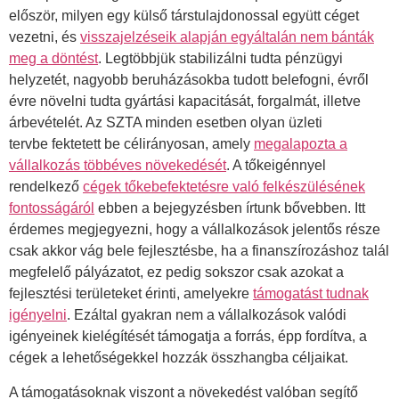
először, milyen egy külső társtulajdonossal együtt céget
vezetni, és
visszajelzéseik alapján egyáltalán nem bánták
meg a döntést
. Legtöbbjük stabilizálni tudta pénzügyi
helyzetét, nagyobb beruházásokba tudott belefogni, évről
évre növelni tudta gyártási kapacitását, forgalmát, illetve
árbevételét. Az SZTA minden esetben olyan üzleti
tervbe fektetett be célirányosan, amely
megalapozta a
vállalkozás többéves növekedését
. A tőkeigénnyel
rendelkező
cégek tőkebefektetésre való felkészülésének
fontosságáról
ebben a bejegyzésben írtunk bővebben. Itt
érdemes megjegyezni, hogy a vállalkozások jelentős része
csak akkor vág bele fejlesztésbe, ha a finanszírozáshoz talál
megfelelő pályázatot, ez pedig sokszor csak azokat a
fejlesztési területeket érinti, amelyekre
támogatást tudnak
igényelni
. Ezáltal gyakran nem a vállalkozások valódi
igényeinek kielégítését támogatja a forrás, épp fordítva, a
cégek a lehetőségekkel hozzák összhangba céljaikat.
A támogatásoknak viszont a növekedést valóban segítő