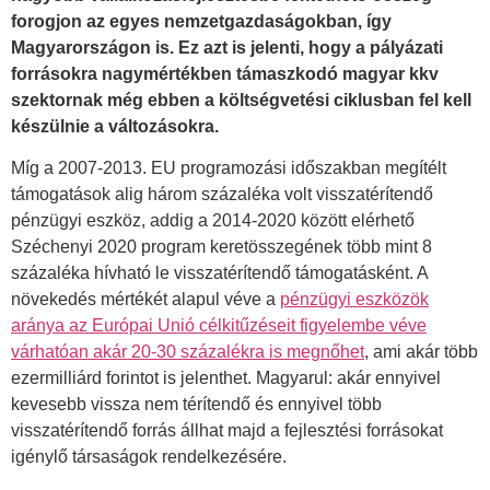
forogjon az egyes nemzetgazdaságokban, így
Magyarországon is. Ez azt is jelenti, hogy a pályázati
forrásokra nagymértékben támaszkodó magyar kkv
szektornak még ebben a költségvetési ciklusban fel kell
készülnie a változásokra.
Míg a 2007-2013. EU programozási időszakban megítélt
támogatások alig három százaléka volt visszatérítendő
pénzügyi eszköz, addig a 2014-2020 között elérhető
Széchenyi 2020 program keretösszegének több mint 8
százaléka hívható le visszatérítendő támogatásként. A
növekedés mértékét alapul véve a
pénzügyi eszközök
aránya az Európai Unió célkitűzéseit figyelembe véve
várhatóan akár 20-30 százalékra is megnőhet
, ami akár több
ezermilliárd forintot is jelenthet. Magyarul: akár ennyivel
kevesebb vissza nem térítendő és ennyivel több
visszatérítendő forrás állhat majd a fejlesztési forrásokat
igénylő társaságok rendelkezésére.