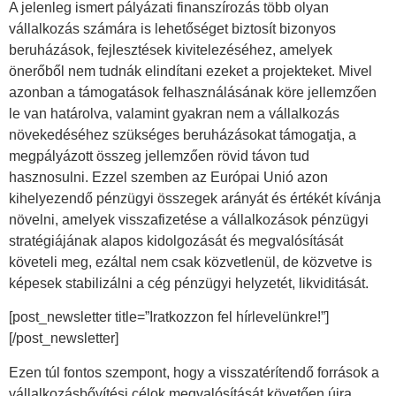
A jelenleg ismert pályázati finanszírozás több olyan
vállalkozás számára is lehetőséget biztosít bizonyos
beruházások, fejlesztések kivitelezéséhez, amelyek
önerőből nem tudnák elindítani ezeket a projekteket. Mivel
azonban a támogatások felhasználásának köre jellemzően
le van határolva, valamint gyakran nem a vállalkozás
növekedéséhez szükséges beruházásokat támogatja, a
megpályázott összeg jellemzően rövid távon tud
hasznosulni. Ezzel szemben az Európai Unió azon
kihelyezendő pénzügyi összegek arányát és értékét kívánja
növelni, amelyek visszafizetése a vállalkozások pénzügyi
stratégiájának alapos kidolgozását és megvalósítását
követeli meg, ezáltal nem csak közvetlenül, de közvetve is
képesek stabilizálni a cég pénzügyi helyzetét, likviditását.
[post_newsletter title=”Iratkozzon fel hírlevelünkre!”]
[/post_newsletter]
Ezen túl fontos szempont, hogy a visszatérítendő források a
vállalkozásbővítési célok megvalósítását követően újra