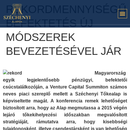
REKORDMENNYISÉGŰ
BEFEKTETÉS ÚJ
MÓDSZEREK
BEVEZETÉSÉVEL JÁR
Magyarország
egyik legjelentősebb pénzügyi, befektetői
csúcstalálkozóján, a Venture Capital Summiton számos
neves piaci szereplő mellett a Széchenyi Tőkealap is
képviseltette magát. A konferencia remek lehetőséget
biztosított arra, hogy az Alap megmutassa a 2015 végén
lejáró tőkekihelyezési időszakban megvalósított
stratégiáját, rámutatva arra, hogy kisebbségi
tulajdonosként, illetve csendestársként is van lehetőség