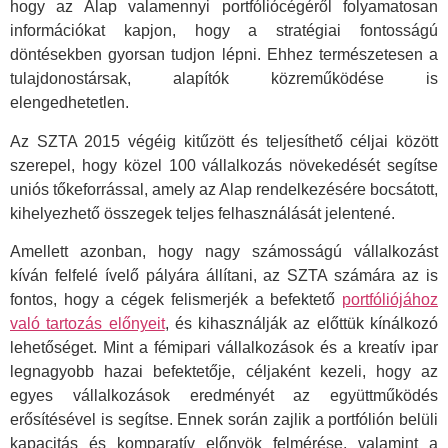
hogy az Alap valamennyi portfóliócégéről folyamatosan
információkat kapjon, hogy a stratégiai fontosságú
döntésekben gyorsan tudjon lépni. Ehhez természetesen a
tulajdonostársak, alapítók közreműködése is
elengedhetetlen.
Az SZTA 2015 végéig kitűzött és teljesíthető céljai között
szerepel, hogy közel 100 vállalkozás növekedését segítse
uniós tőkeforrással, amely az Alap rendelkezésére bocsátott,
kihelyezhető összegek teljes felhasználását jelentené.
Amellett azonban, hogy nagy számosságú vállalkozást
kíván felfelé ívelő pályára állítani, az SZTA számára az is
fontos, hogy a cégek felismerjék a befektető
portfóliójához
való tartozás előnyeit
, és kihasználják az előttük kínálkozó
lehetőséget. Mint a fémipari vállalkozások és a kreatív ipar
legnagyobb hazai befektetője, céljaként kezeli, hogy az
egyes vállalkozások eredményét az együttműködés
erősítésével is segítse. Ennek során zajlik a portfólión belüli
kapacitás és komparatív előnyök felmérése, valamint a