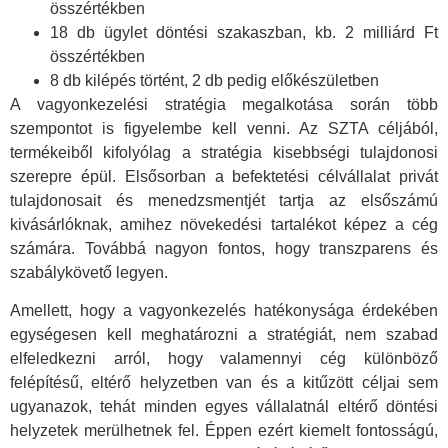
összértékben
18 db ügylet döntési szakaszban, kb. 2 milliárd Ft
összértékben
8 db kilépés történt, 2 db pedig előkészületben
A vagyonkezelési stratégia megalkotása során több
szempontot is figyelembe kell venni. Az SZTA céljából,
termékeiből kifolyólag a stratégia kisebbségi tulajdonosi
szerepre épül. Elsősorban a befektetési célvállalat privát
tulajdonosait és menedzsmentjét tartja az elsőszámú
kivásárlóknak, amihez növekedési tartalékot képez a cég
számára. Továbbá nagyon fontos, hogy transzparens és
szabálykövető legyen.
Amellett, hogy a vagyonkezelés hatékonysága érdekében
egységesen kell meghatározni a stratégiát, nem szabad
elfeledkezni arról, hogy valamennyi cég különböző
felépítésű, eltérő helyzetben van és a kitűzött céljai sem
ugyanazok, tehát minden egyes vállalatnál eltérő döntési
helyzetek merülhetnek fel. Éppen ezért kiemelt fontosságú,