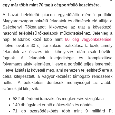
egy már több mint 70 tagú cégportfólió kezelésére.
A hazai befektetői piacon egyedülálló méretű portfólió
Magyarországon sokrétű feladatok és döntések elé állítja a
Széchenyi Tőkealapot, kikövezve az utat a következő,
hasonló felépítésű tőkealapok működtetéséhez. Jelenleg a
napi feladatok közé több mint
60 cég vagyonkezelése
,
illetve további 30 új tranzakció realizálása tartozik, amely
feladatok az összes idei kihelyezés után csak bővülni
fognak. A feladatok kiterjedtsége és komplexitása
folyamatos aktív jelenlétet, illetve a portfólió teljes ismeretét,
illetve átlátását követeli meg, ami nehezen teljesíthető erre a
célra kifejlesztett, a vagyonkezelést támogató rendszerek
nélkül. A befektetési döntések mennyiségét az alábbi
számok jól kifejezik:
532 db érdemi tranzakciós megkeresés vizsgálata
149 db ügyletet érintő előkészítés és döntés
71 db szerződéskötés több mint 9 milliárd Ft