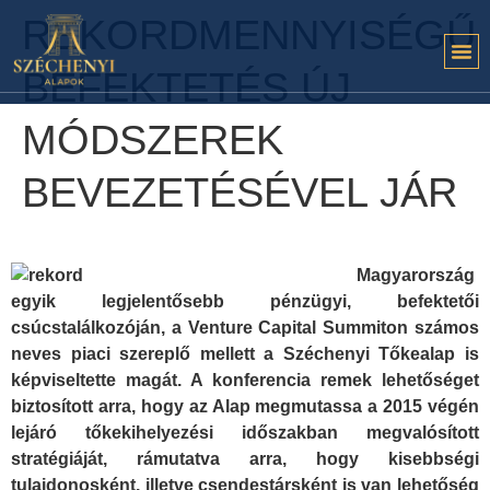
REKORDMENNYISÉGŰ
BEFEKTETÉS ÚJ
MÓDSZEREK
BEVEZETÉSÉVEL JÁR
Magyarország
egyik legjelentősebb pénzügyi, befektetői
csúcstalálkozóján, a Venture Capital Summiton számos
neves piaci szereplő mellett a Széchenyi Tőkealap is
képviseltette magát. A konferencia remek lehetőséget
biztosított arra, hogy az Alap megmutassa a 2015 végén
lejáró tőkekihelyezési időszakban megvalósított
stratégiáját, rámutatva arra, hogy kisebbségi
tulajdonosként, illetve csendestársként is van lehetőség