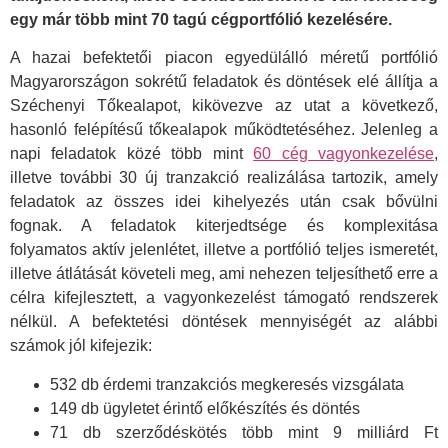
egy már több mint 70 tagú cégportfólió kezelésére.
A hazai befektetői piacon egyedülálló méretű portfólió
Magyarországon sokrétű feladatok és döntések elé állítja a
Széchenyi Tőkealapot, kikövezve az utat a következő,
hasonló felépítésű tőkealapok működtetéséhez. Jelenleg a
napi feladatok közé több mint
60 cég vagyonkezelése
,
illetve további 30 új tranzakció realizálása tartozik, amely
feladatok az összes idei kihelyezés után csak bővülni
fognak. A feladatok kiterjedtsége és komplexitása
folyamatos aktív jelenlétet, illetve a portfólió teljes ismeretét,
illetve átlátását követeli meg, ami nehezen teljesíthető erre a
célra kifejlesztett, a vagyonkezelést támogató rendszerek
nélkül. A befektetési döntések mennyiségét az alábbi
számok jól kifejezik:
532 db érdemi tranzakciós megkeresés vizsgálata
149 db ügyletet érintő előkészítés és döntés
71 db szerződéskötés több mint 9 milliárd Ft