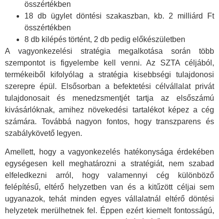
összértékben
18 db ügylet döntési szakaszban, kb. 2 milliárd Ft
összértékben
8 db kilépés történt, 2 db pedig előkészületben
A vagyonkezelési stratégia megalkotása során több
szempontot is figyelembe kell venni. Az SZTA céljából,
termékeiből kifolyólag a stratégia kisebbségi tulajdonosi
szerepre épül. Elsősorban a befektetési célvállalat privát
tulajdonosait és menedzsmentjét tartja az elsőszámú
kivásárlóknak, amihez növekedési tartalékot képez a cég
számára. Továbbá nagyon fontos, hogy transzparens és
szabálykövető legyen.
Amellett, hogy a vagyonkezelés hatékonysága érdekében
egységesen kell meghatározni a stratégiát, nem szabad
elfeledkezni arról, hogy valamennyi cég különböző
felépítésű, eltérő helyzetben van és a kitűzött céljai sem
ugyanazok, tehát minden egyes vállalatnál eltérő döntési
helyzetek merülhetnek fel. Éppen ezért kiemelt fontosságú,