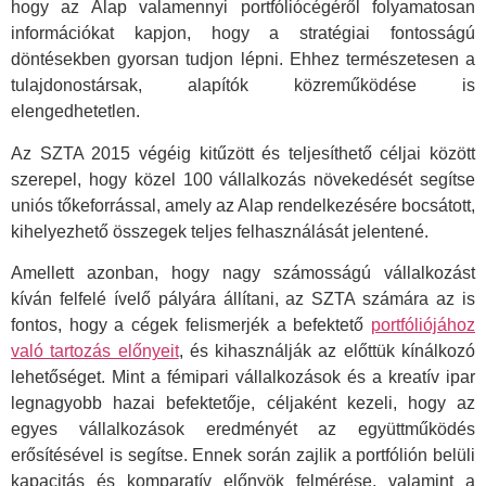
hogy az Alap valamennyi portfóliócégéről folyamatosan
információkat kapjon, hogy a stratégiai fontosságú
döntésekben gyorsan tudjon lépni. Ehhez természetesen a
tulajdonostársak, alapítók közreműködése is
elengedhetetlen.
Az SZTA 2015 végéig kitűzött és teljesíthető céljai között
szerepel, hogy közel 100 vállalkozás növekedését segítse
uniós tőkeforrással, amely az Alap rendelkezésére bocsátott,
kihelyezhető összegek teljes felhasználását jelentené.
Amellett azonban, hogy nagy számosságú vállalkozást
kíván felfelé ívelő pályára állítani, az SZTA számára az is
fontos, hogy a cégek felismerjék a befektető
portfóliójához
való tartozás előnyeit
, és kihasználják az előttük kínálkozó
lehetőséget. Mint a fémipari vállalkozások és a kreatív ipar
legnagyobb hazai befektetője, céljaként kezeli, hogy az
egyes vállalkozások eredményét az együttműködés
erősítésével is segítse. Ennek során zajlik a portfólión belüli
kapacitás és komparatív előnyök felmérése, valamint a