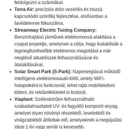
feldolgozni a számlákat.
Terra Air:
precíziós drón vezérlés és hozzá
kapcsolódó szórófej fejlesztése, elsősorban a
favédelemre fókuszálva.
Streamway Electric Tuning Company:
Benzinhajtású járművek elektromossá alakítása a
csapat projektje, amelynek a célja, hogy kialakítsák a
legmegfizethetőbb elektromos megoldást a már
meglévő alkatrészek felhasználásával és
átalakításával.
Solar Smart Park (S-Park):
Napenergiával működő
intelligens elektromosautó-töltő, amely WiFi-
hotspotként is funkcionál, lehet rajta mobiltelefont
tölteni, és reklámfelületet is biztosít.
Viaplant:
Széleskörűen felhasználható
szabadalmaztatott UV- és fagyálló kompozit anyag,
amelyet olyan növényi részekből, levelekből és
virágzatokból állítottak elő, amelyeknek a megújulási
ideje 1 év vagy annál is kevesebb.