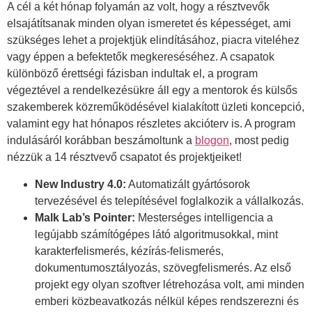
A cél a két hónap folyamán az volt, hogy a résztvevők
elsajátítsanak minden olyan ismeretet és képességet, ami
szükséges lehet a projektjük elindításához, piacra viteléhez
vagy éppen a befektetők megkereséséhez. A csapatok
különböző érettségi fázisban indultak el, a program
végeztével a rendelkezésükre áll egy a mentorok és külsős
szakemberek közreműködésével kialakított üzleti koncepció,
valamint egy hat hónapos részletes akcióterv is. A program
indulásáról korábban beszámoltunk a
blogon
, most pedig
nézzük a 14 résztvevő csapatot és projektjeiket!
New Industry 4.0:
Automatizált gyártósorok
tervezésével és telepítésével foglalkozik a vállalkozás.
Malk Lab’s Pointer:
Mesterséges intelligencia a
legújabb számítógépes látó algoritmusokkal, mint
karakterfelismerés, kézírás-felismerés,
dokumentumosztályozás, szövegfelismerés. Az első
projekt egy olyan szoftver létrehozása volt, ami minden
emberi közbeavatkozás nélkül képes rendszerezni és