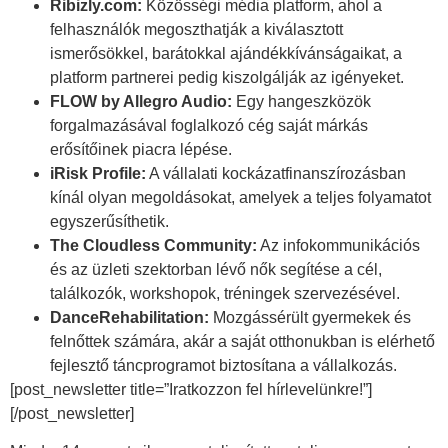
Ribizly.com:
Közösségi média platform, ahol a
felhasználók megoszthatják a kiválasztott
ismerősökkel, barátokkal ajándékkívánságaikat, a
platform partnerei pedig kiszolgálják az igényeket.
FLOW by Allegro Audio:
Egy hangeszközök
forgalmazásával foglalkozó cég saját márkás
erősítőinek piacra lépése.
iRisk Profile:
A vállalati kockázatfinanszírozásban
kínál olyan megoldásokat, amelyek a teljes folyamatot
egyszerűsíthetik.
The Cloudless Community:
Az infokommunikációs
és az üzleti szektorban lévő nők segítése a cél,
találkozók, workshopok, tréningek szervezésével.
DanceRehabilitation:
Mozgássérült gyermekek és
felnőttek számára, akár a saját otthonukban is elérhető
fejlesztő táncprogramot biztosítana a vállalkozás.
[post_newsletter title=”Iratkozzon fel hírlevelünkre!”]
[/post_newsletter]