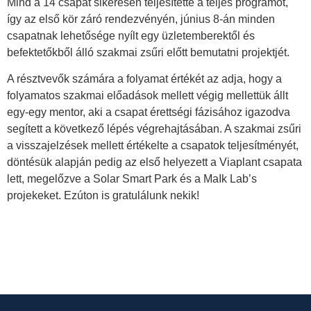
Mind a 14 csapat sikeresen teljesítette a teljes programot,
így az első kör záró rendezvényén, június 8-án minden
csapatnak lehetősége nyílt egy üzletemberektől és
befektetőkből álló szakmai zsűri előtt bemutatni projektjét.
A résztvevők számára a folyamat értékét az adja, hogy a
folyamatos szakmai előadások mellett végig mellettük állt
egy-egy mentor, aki a csapat érettségi fázisához igazodva
segített a következő lépés végrehajtásában. A szakmai zsűri
a visszajelzések mellett értékelte a csapatok teljesítményét,
döntésük alapján pedig az első helyezett a Viaplant csapata
lett, megelőzve a Solar Smart Park és a MaIk Lab’s
projekeket. Ezúton is gratulálunk nekik!