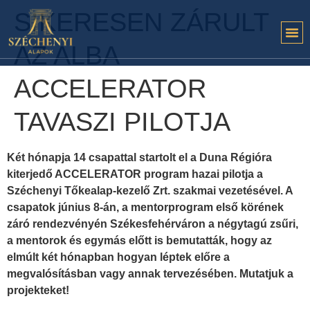
SIKERESEN ZÁRULT
AZ ALBA
ACCELERATOR
TAVASZI PILOTJA
Két hónapja 14 csapattal startolt el a Duna Régióra
kiterjedő ACCELERATOR program hazai pilotja a
Széchenyi Tőkealap-kezelő Zrt. szakmai vezetésével. A
csapatok június 8-án, a mentorprogram első körének
záró rendezvényén Székesfehérváron a négytagú zsűri,
a mentorok és egymás előtt is bemutatták, hogy az
elmúlt két hónapban hogyan léptek előre a
megvalósításban vagy annak tervezésében. Mutatjuk a
projekteket!