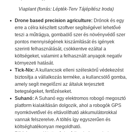
Viaplant (forrás: Lépték-Terv Tájépítész Iroda)
Drone based precision agriculture:
Drónok és egy
erre a célra készített szoftver segítségével lehetővé
teszi a műtrágya, gombaölő szer és növényvédő szer
pontos mennyiségének kiszámítását és igények
szerinti felhasználását, csökkentve ezáltal a
költségeket, valamint a felhasznált anyagok negatív
környezeti hatását.
Tick-Nix:
A kullancsok elleni széleskörű védekezést
biztosítja a vállalkozás terméke, a kullancsölő gomba,
amely segít megelőzni az általuk terjesztett
betegségeket, fertőzéseket.
Suhanó:
A Suhanó egy elektromos robogó megosztó
platform kialakításán dolgozik, ahol a robogók GPS
nyomkövetővel és eltávolítható akkumulátorokkal
vannak felszerelve. A töltés így egyszerűen és
költséghatékonyan megoldható.