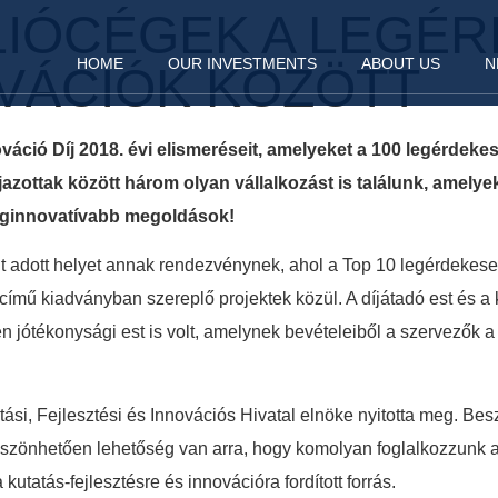
LIÓCÉGEK A LEGÉ
HOME
OUR INVESTMENTS
ABOUT US
N
VÁCIÓK KÖZÖTT
áció Díj 2018. évi elismeréseit, amelyeket a 100 legérdek
díjazottak között három olyan vállalkozást is találunk, amely
leginnovatívabb megoldások!
t adott helyet annak rendezvénynek, ahol a Top 10 legérdekeseb
ímű kiadványban szereplő projektek közül. A díjátadó est és a
n jótékonysági est is volt, amelynek bevételeiből a szervezők 
atási, Fejlesztési és Innovációs Hivatal elnöke nyitotta meg. B
köszönhetően lehetőség van arra, hogy komolyan foglalkozzunk
tatás-fejlesztésre és innovációra fordított forrás.