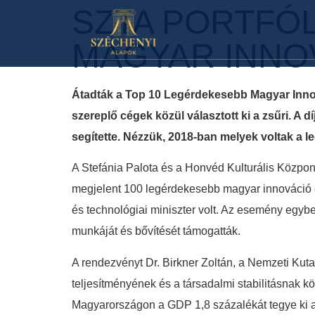
SZTA PORTFÓ
MAGYAR INNO
Átadták a Top 10 Legérdekesebb Magyar Innov
szereplő cégek közül választott ki a zsűri. A 
segítette. Nézzük, 2018-ban melyek voltak a 
A Stefánia Palota és a Honvéd Kulturális Közpon
megjelent 100 legérdekesebb magyar innováció c
és technológiai miniszter volt. Az esemény egybe
munkáját és bővítését támogatták.
A rendezvényt Dr. Birkner Zoltán, a Nemzeti Kut
teljesítményének és a társadalmi stabilitásnak 
Magyarországon a GDP 1,8 százalékát tegye ki a ku