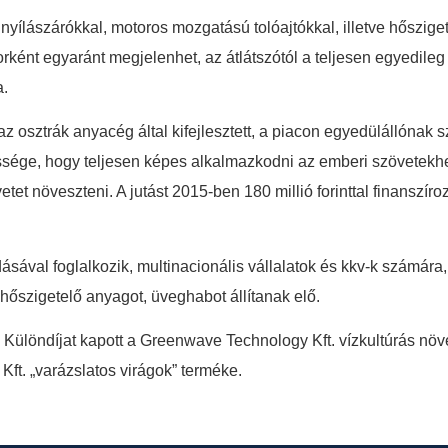
ílászárókkal, motoros mozgatású tolóajtókkal, illetve hőszigetel
ént egyaránt megjelenhet, az átlátszótól a teljesen egyedileg m
a.
 az osztrák anyacég által kifejlesztett, a piacon egyedülállóna
ssége, hogy teljesen képes alkalmazkodni az emberi szövetekhe
tet növeszteni. A jutást 2015-ben 180 millió forinttal finanszíro
ásával foglalkozik, multinacionális vállalatok és kkv-k számára
hőszigetelő anyagot, üveghabot állítanak elő.
ek. Különdíjat kapott a Greenwave Technology Kft. vízkultúrás n
ft. „varázslatos virágok” terméke.