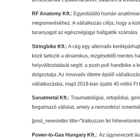
RF Anatomy Kft.:
Egyedülálló humán anatómiai o
megismeréséhez. A vállalkozás célja, hogy a külö
tananyagot az egészségügyi hallgatók számára.
Stringbike Kft.:
A cég egy alternatív kerékpárhajt
közé tartozik a dinamikus, rezgésektől mentes ha
helyváltoztatását segíti: a push-pull handbike a
dolgoztatja. Az innovatív ötletre épülő vállalkozás
vállalkozásba, majd 2018-ban újabb 40 millió Ft tő
Sanatmetal Kft.:
Traumatológiai, ortopédiai, geri
forgalmazó vállalat, amely a nemzetközi ismerts
[post_newsletter title=”Iratkozzon fel hírlevelünkr
Power-to-Gas Hungary Kft.:
Az úgynevezett ára