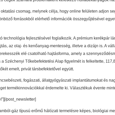
ktatási csomag, melynek célja, hogy online felületen adjon seg
nböző forrásokból elérhető információk összegyűjtésével egyetl
ó technológia fejlesztésével foglalkozik. A prémium kerékpár lánc
jtás, az olaj- és kenőanyag-mentesség, illetve a dizájn is. A v
 kerekesszék elé csatolható hajtásforma, amely a szennyeződésme
 a Széchenyi Tőkebefektetési Alap figyelmét is felkeltette, 117,8 
két emelt, privát társbefektetővel együtt.
ncsebészeti, fogászati, állatgyógyászati implantátumokat és nagy
éget termékinnovációkkal érdemelte ki. Választékuk évente min
e!”][/post_newsletter]
mból-gáz típusú erőmű hálózati termelésre képes, biológiai met