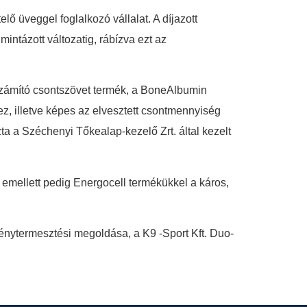
ő üveggel foglalkozó vállalat. A díjazott
intázott változatig, rábízva ezt az
k számító csontszövet termék, a BoneAlbumin
z, illetve képes az elvesztett csontmennyiség
zta a Széchenyi Tőkealap-kezelő Zrt. által kezelt
, emellett pedig Energocell termékükkel a káros,
övénytermesztési megoldása, a K9 -Sport Kft. Duo-