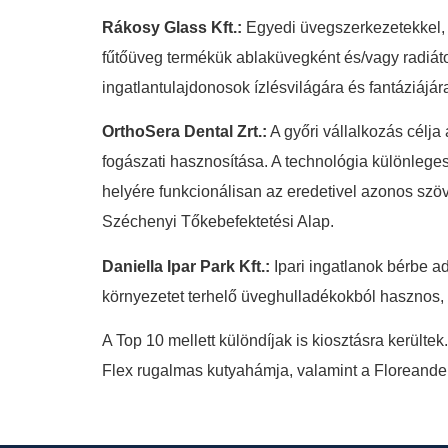
Rákosy Glass Kft.:
Egyedi üvegszerkezetekkel, ny
fűtőüveg termékük ablaküvegként és/vagy radiátork
ingatlantulajdonosok ízlésvilágára és fantáziájár
OrthoSera Dental Zrt.:
A győri vállalkozás célja
fogászati hasznosítása. A technológia különlege
helyére funkcionálisan az eredetivel azonos szöve
Széchenyi Tőkebefektetési Alap.
Daniella Ipar Park Kft.:
Ipari ingatlanok bérbe ad
környezetet terhelő üveghulladékokból hasznos, 
A Top 10 mellett különdíjak is kiosztásra került
Flex rugalmas kutyahámja, valamint a Floreande K