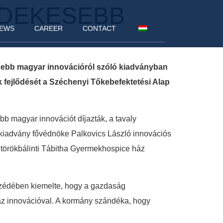
RDEKESEBB
EWS
CAREER
CONTACT
esebb magyar innovációról szóló kiadványban
ek fejlődését a Széchenyi Tőkebefektetési Alap
b magyar innovációt díjazták, a tavaly
 kiadvány fővédnöke Palkovics László innovációs
a törökbálinti Tábitha Gyermekhospice ház
eszédében kiemelte, hogy a gazdaság
 az innovációval. A kormány szándéka, hogy