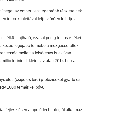
ítséget az emberi test legapróbb részleteinek
en termékpalettával teljeskörűen lefedje a
 nélkül hajtható, ezáltal pedig fontos értékei
állalkozás legújabb terméke a mozgássérültek
ntesség mellett a felsőtestet is aktívan
millió forintot fektetett az alap 2014-ben a
ízületi (csípő és térd) protéziseket gyártó és
tegy 1000 termékkel bővül.
ánfejlesztésen alapuló technológiát alkalmaz.