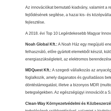
Az innovációkat bemutató kiadvány, valamint a r
fejlődésének segítése, a hazai kis- és középváll
fejlesztése.
A 2018. évi Top 10 Legérdekesebb Magyar Innovác
Noah Global Kft.:
A Noah Ház egy megújuló energ
felhasználó, előre gyártott elemekből készül, k
energiaszükségleteit, az elektromos berendezések 
MDQuest Kft.:
A szegedi vállalkozás az anyacége
foglalkozik, amely daganatos és gyulladásos bete
döntéstámogatást, illetve a bizonyos MDR (multid
betegségekben. Az egészségügyi innovációt a Sz
Clean-Way Környezetvédelmi és Közbeszerzési
terhelésének csökkentésével, valamint a kivite