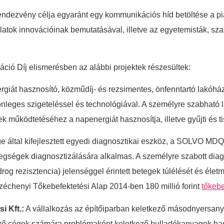
endezvény célja egyaránt egy kommunikációs híd betöltése a pi
alatok innovációinak bemutatásával, illetve az egyetemisták, s
ió Díj elismerésben az alábbi projektek részesültek:
iát hasznosító, közműdíj- és rezsimentes, önfenntartó lakóház
ülönleges szigeteléssel és technológiával. A személyre szabható
működtetéséhez a napenergiát hasznosítja, illetve gyűjti és tis
 által kifejlesztett egyedi diagnosztikai eszköz, a SOLVO MDQ 
gségek diagnosztizálására alkalmas. A személyre szabott diagno
rog rezisztencia) jelenséggel érintett betegek túlélését és él
échenyi Tőkebefektetési Alap 2014-ben 180 millió forint
tőkebe
 Kft.:
A vállalkozás az építőiparban keletkező másodnyersanya
lező cégek számára problémaként keletkező hulladékanyagok ha