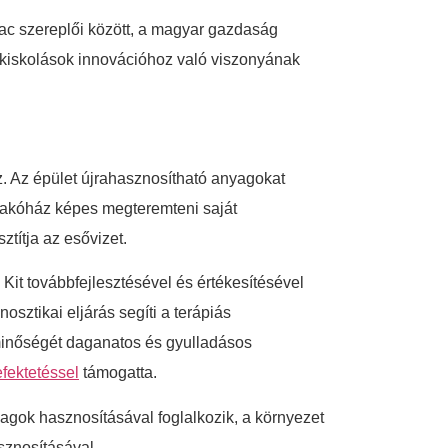
ac szereplői között, a magyar gazdaság
zakiskolások innovációhoz való viszonyának
. Az épület újrahasznosítható anyagokat
 lakóház képes megteremteni saját
ztítja az esővizet.
Kit továbbfejlesztésével és értékesítésével
sztikai eljárás segíti a terápiás
etminőségét daganatos és gyulladásos
fektetéssel
támogatta.
gok hasznosításával foglalkozik, a környezet
sznosításával.