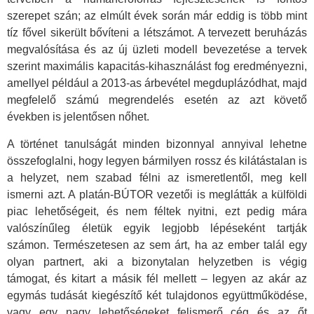
szerepet szán; az elmúlt évek során már eddig is több mint
tíz fővel sikerült bővíteni a létszámot. A tervezett beruházás
megvalósítása és az új üzleti modell bevezetése a tervek
szerint maximális kapacitás-kihasználást fog eredményezni,
amellyel például a 2013-as árbevétel megduplázódhat, majd
megfelelő számú megrendelés esetén az azt követő
években is jelentősen nőhet.
A történet tanulságát minden bizonnyal annyival lehetne
összefoglalni, hogy legyen bármilyen rossz és kilátástalan is
a helyzet, nem szabad félni az ismeretlentől, meg kell
ismerni azt. A platán-BÚTOR vezetői is meglátták a külföldi
piac lehetőségeit, és nem féltek nyitni, ezt pedig mára
valószínűleg életük egyik legjobb lépéseként tartják
számon. Természetesen az sem árt, ha az ember talál egy
olyan partnert, aki a bizonytalan helyzetben is végig
támogat, és kitart a másik fél mellett – legyen az akár az
egymás tudását kiegészítő két tulajdonos együttműködése,
vagy egy nagy lehetőségeket felismerő cég és az őt