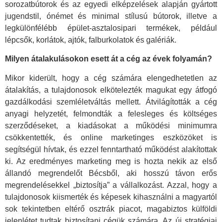
sorozatbútorok és az egyedi elképzelések alapján gyártott
jugendstil, ónémet és minimal stílusú bútorok, illetve a
legkülönfélébb épület-asztalosipari termékek, például
lépcsők, korlátok, ajtók, falburkolatok és galériák.
Milyen átalakulásokon esett át a cég az évek folyamán?
Mikor kiderült, hogy a cég számára elengedhetetlen az
átalakítás, a tulajdonosok elkötelezték magukat egy átfogó
gazdálkodási szemléletváltás mellett. Átvilágították a cég
anyagi helyzetét, felmondták a felesleges és költséges
szerződéseket, a kiadásokat a működési minimumra
csökkentették, és online marketinges eszközöket is
segítségül hívtak, és ezzel fenntartható működést alakítottak
ki. Az eredményes marketing meg is hozta nekik az első
állandó megrendelőt Bécsből, aki hosszú távon erős
megrendelésekkel „biztosítja” a vállalkozást. Azzal, hogy a
tulajdonosok kiismerték és képesek kihasználni a magyartól
sok tekintetben eltérő osztrák piacot, magabiztos külföldi
jelenlétet tudtak biztosítani cégük számára. Az új stratégiai