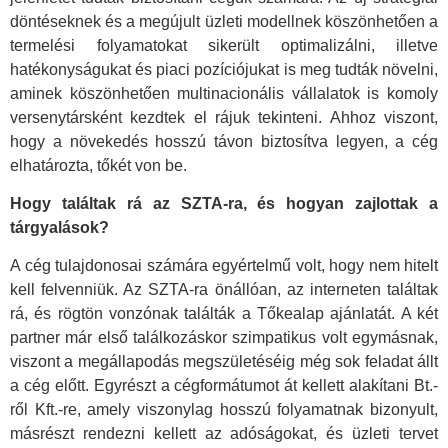
döntéseknek és a megújult üzleti modellnek köszönhetően a
termelési folyamatokat sikerült optimalizálni, illetve
hatékonyságukat és piaci pozíciójukat is meg tudták növelni,
aminek köszönhetően multinacionális vállalatok is komoly
versenytársként kezdtek el rájuk tekinteni. Ahhoz viszont,
hogy a növekedés hosszú távon biztosítva legyen, a cég
elhatározta, tőkét von be.
Hogy találtak rá az SZTA-ra, és hogyan zajlottak a
tárgyalások?
A cég tulajdonosai számára egyértelmű volt, hogy nem hitelt
kell felvenniük. Az SZTA-ra önállóan, az interneten találtak
rá, és rögtön vonzónak találták a Tőkealap ajánlatát. A két
partner már első találkozáskor szimpatikus volt egymásnak,
viszont a megállapodás megszületéséig még sok feladat állt
a cég előtt. Egyrészt a cégformátumot át kellett alakítani Bt.-
ről Kft.-re, amely viszonylag hosszú folyamatnak bizonyult,
másrészt rendezni kellett az adóságokat, és üzleti tervet