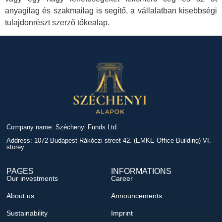
anyagilag és szakmailag is segítő, a vállalatban kisebbségi
tulajdonrészt szerző tőkealap.
Company name: Széchenyi Funds Ltd.
Address: 1072 Budapest Rákóczi street 42. (EMKE Office Building) VI.
storey
PAGES
INFORMATIONS
Our investments
Career
About us
Announcements
Sustainability
Imprint