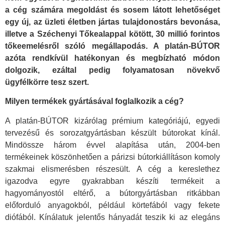
a cég számára megoldást és sosem látott lehetőséget
egy új, az üzleti életben jártas tulajdonostárs bevonása,
illetve a Széchenyi Tőkealappal kötött, 30 millió forintos
tőkeemelésről szóló megállapodás. A platán-BÚTOR
azóta rendkívül hatékonyan és megbízható módon
dolgozik, ezáltal pedig folyamatosan növekvő
ügyfélkörre tesz szert.
Milyen termékek gyártásával foglalkozik a cég?
A platán-BÚTOR kizárólag prémium kategóriájú, egyedi
tervezésű és sorozatgyártásban készült bútorokat kínál.
Mindössze három évvel alapítása után, 2004-ben
termékeinek köszönhetően a párizsi bútorkiállításon komoly
szakmai elismerésben részesült. A cég a kereslethez
igazodva egyre gyakrabban készíti termékeit a
hagyományostól eltérő, a bútorgyártásban ritkábban
előforduló anyagokból, például körtefából vagy fekete
diófából. Kínálatuk jelentős hányadát teszik ki az elegáns