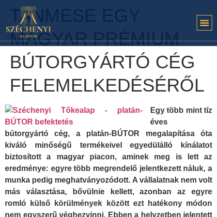
TANMESE EGY
MAGYAR PRÉMIUM
BÚTORGYÁRTÓ CÉG
FELEMELKEDÉSÉRŐL
Egy több mint tíz
éves
bútorgyártó cég, a platán-BÚTOR megalapítása óta
kiváló minőségű termékeivel egyedülálló kínálatot
biztosított a magyar piacon, aminek meg is lett az
eredménye: egyre több megrendelő jelentkezett náluk, a
munka pedig meghatványozódott. A vállalatnak nem volt
más választása, bővülnie kellett, azonban az egyre
romló külső körülmények között ezt hatékony módon
nem egyszerű véghezvinni. Ebben a helyzetben jelentett