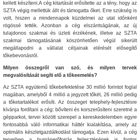
kellett készíteni.A cég kitartását erősítette az a tény, hogy az
SZTA végig mellettük állt és támogatta őket. Erre szükség is
volt, hiszen a mindennapok küzdelmei az utat időnként
rögössé tették. Azonban a cég elszántságának, az új
tulajdonos szakmai és üzleti érzékének, illetve az SZTA
szakmai támogatásának köszönhetően végül sikerült
megállapodni a vállalat céljainak elérését elősegítő
tőkebevonásról.
Milyen összegről van szó, és milyen tervek
megvalósítását segíti elő a tőkeemelés?
Az SZTA együtemű tőkebefektetése 30 millió forintot foglal
magában, amelyből 4 millió a jegyzett tőkét, 26 millió pedig
a tőketartalékot erősíti. Az összeget telephely-fejlesztésre
kívánja fordítani a cég: bővíteni és korszerűsíteni szeretné a
gépparkot, tervei között szerepel a kereskedelemben egyre
fontosabbá váló informatikai háttér kialakítása, amely az
optimális készletgazdálkodást támogatja. Ezen kívül, a cég
terveiben a humánerőforrás fejlesztésének is fontos