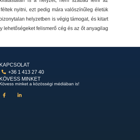
ilátástalan is a helyzet, nem szabad félni az
féltek nyitni, ezt pedig mára valószínűleg életük
izonytalan helyzetben is végig támogat, és kitart
y lehetőségeket felismerő cég és az őt anyagilag
KAPCSOLAT
+36 1 413 27 40
KÖVESS MINKET
Kövess minket a közösségi médiában is!