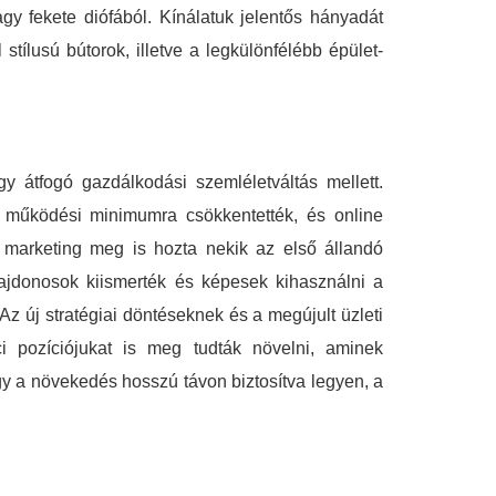
gy fekete diófából. Kínálatuk jelentős hányadát
tílusú bútorok, illetve a legkülönfélébb épület-
y átfogó gazdálkodási szemléletváltás mellett.
 a működési minimumra csökkentették, és online
s marketing meg is hozta nekik az első állandó
lajdonosok kiismerték és képesek kihasználni a
 Az új stratégiai döntéseknek és a megújult üzleti
ci pozíciójukat is meg tudták növelni, aminek
ogy a növekedés hosszú távon biztosítva legyen, a