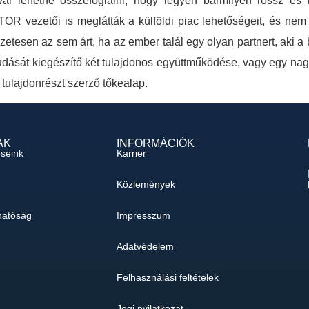
val lehetne összefoglalni, hogy legyen bármilyen rossz és k
TOR vezetői is meglátták a külföldi piac lehetőségeit, és nem 
etesen az sem árt, ha az ember talál egy olyan partnert, aki a b
tudását kiegészítő két tulajdonos együttműködése, vagy egy nag
 tulajdonrészt szerző tőkealap.
AK
INFORMÁCIÓK
éseink
Karrier
Közlemények
hatóság
Impresszum
Adatvédelem
Felhasználási feltételek
Jogi nyilatkozat