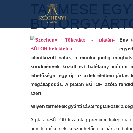
TANMESE EGY
BÚTORGYÁRT
Egy t
egyed
jelentkezett náluk, a munka pedig meghatv
körülmények között ezt hatékony módon ne
lehetőséget egy új, az üzleti életben jártas
megállapodás. A platán-BÚTOR azóta rendkí
szert.
Milyen termékek gyártásával foglalkozik a cé
A platán-BÚTOR kizárólag prémium kategóriájú, 
ben termékeinek köszönhetően a párizsi bútor