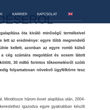
M
NK
KARRIER
KAPCSOLAT
DÉSÉRŐL
alapítása óta kiváló minőségű termékeivel
 is lett az eredménye: egyre több megrendelő
lnie kellett, azonban az egyre romló külső
t a cég számára megoldást és sosem látott
ötött, 30 millió forintos tőkeemelésről szóló
edig folyamatosan növekvő ügyfélkörre tesz
ál. Mindössze három évvel alapítása után, 2004-
kereslethez igazodva egyre gyakrabban készíti