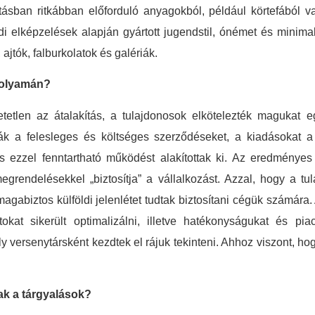
tásban ritkábban előforduló anyagokból, például körtefából va
i elképzelések alapján gyártott jugendstil, ónémet és minimal s
 ajtók, falburkolatok és galériák.
 folyamán?
etlen az átalakítás, a tulajdonosok elkötelezték magukat eg
dták a felesleges és költséges szerződéseket, a kiadásokat
és ezzel fenntartható működést alakítottak ki. Az eredménye
grendelésekkel „biztosítja” a vállalkozást. Azzal, hogy a tu
magabiztos külföldi jelenlétet tudtak biztosítani cégük számára.
kat sikerült optimalizálni, illetve hatékonyságukat és pia
y versenytársként kezdtek el rájuk tekinteni. Ahhoz viszont, h
tak a tárgyalások?