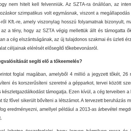
gy nem hitelt kell felvenniük. Az SZTA-ra önállóan, az intern
lkozáskor szimpatikus volt egymásnak, viszont a megállapodás 
.-ről Kft.-re, amely viszonylag hosszú folyamatnak bizonyult, m
ette az a tény, hogy az SZTA végig mellettük állt és támogatta
ban a cég elszántságának, az új tulajdonos szakmai és üzleti 
lat céljainak elérését elősegítő tőkebevonásról.
gvalósítását segíti elő a tőkeemelés?
ntot foglal magában, amelyből 4 millió a jegyzett tőkét, 26 mi
bővíteni és korszerűsíteni szeretné a gépparkot, tervei között
lis készletgazdálkodást támogatja. Ezen kívül, a cég terveiben a
 tíz fővel sikerült bővíteni a létszámot. A tervezett beruházás
st fog eredményezni, amellyel például a 2013-as árbevétel me
.