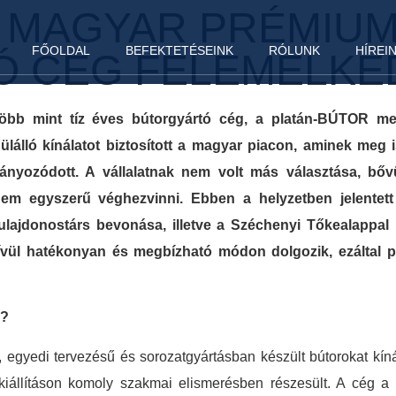
 MAGYAR PRÉMIU
FŐOLDAL
BEFEKTETÉSEINK
RÓLUNK
HÍREI
Ó CÉG FELEMELKE
öbb mint tíz éves bútorgyártó cég, a platán-BÚTOR meg
ülálló kínálatot biztosított a magyar piacon, aminek meg
ányozódott. A vállalatnak nem volt más választása, bővü
m egyszerű véghezvinni. Ebben a helyzetben jelentet
 tulajdonostárs bevonása, illetve a Széchenyi Tőkealappal k
vül hatékonyan és megbízható módon dolgozik, ezáltal p
g?
egyedi tervezésű és sorozatgyártásban készült bútorokat kín
kiállításon komoly szakmai elismerésben részesült. A cég a 