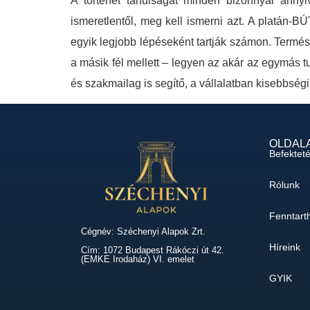
A történet tanulságát minden bizonnyal annyi
ismeretlentől, meg kell ismerni azt. A platán-BÚ
egyik legjobb lépéseként tartják számon. Termész
a másik fél mellett – legyen az akár az egymás 
és szakmailag is segítő, a vállalatban kisebbségi
OLDAL
Befektet
Rólunk
Fenntart
Cégnév: Széchenyi Alapok Zrt.
Híreink
Cím: 1072 Budapest Rákóczi út 42.
(EMKE Irodaház) VI. emelet
GYIK