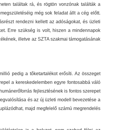
eten találtak rá, és rögtön vonzónak találták a
megszületéséig még sok feladat állt a cég előtt.
ásrészt rendezni kellett az adóságokat, és üzleti
 őket. Erre szükség is volt, hiszen a mindennapok
érzékének, illetve az SZTA szakmai támogatásának
llió pedig a tőketartalékot erősíti. Az összeget
 szerepel a kereskedelemben egyre fontosabbá váló
 humánerőforrás fejlesztésének is fontos szerepet
 megvalósítása és az új üzleti modell bevezetése a
gduplázódhat, majd megfelelő számú megrendelés