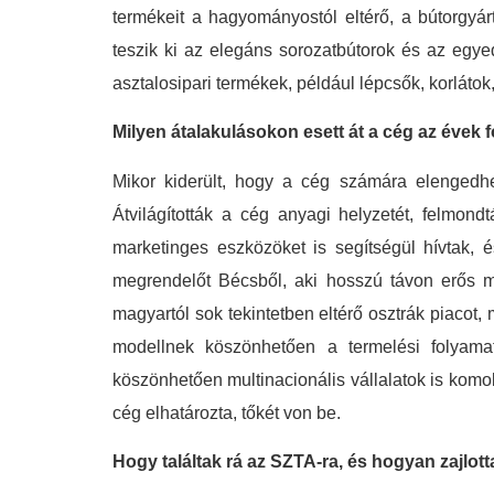
termékeit a hagyományostól eltérő, a bútorgyár
teszik ki az elegáns sorozatbútorok és az egyed
asztalosipari termékek, például lépcsők, korlátok,
Milyen átalakulásokon esett át a cég az évek
Mikor kiderült, hogy a cég számára elengedhet
Átvilágították a cég anyagi helyzetét, felmon
marketinges eszközöket is segítségül hívtak, 
megrendelőt Bécsből, aki hosszú távon erős me
magyartól sok tekintetben eltérő osztrák piacot, 
modellnek köszönhetően a termelési folyamato
köszönhetően multinacionális vállalatok is komol
cég elhatározta, tőkét von be.
Hogy találtak rá az SZTA-ra, és hogyan zajlot