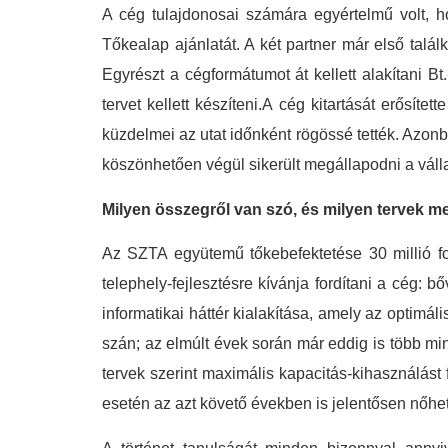
A cég tulajdonosai számára egyértelmű volt, ho
Tőkealap ajánlatát. A két partner már első talá
Egyrészt a cégformátumot át kellett alakítani Bt
tervet kellett készíteni.A cég kitartását erősít
küzdelmei az utat időnként rögössé tették. Azon
köszönhetően végül sikerült megállapodni a válla
Milyen összegről van szó, és milyen tervek me
Az SZTA együtemű tőkebefektetése 30 millió fori
telephely-fejlesztésre kívánja fordítani a cég: 
informatikai háttér kialakítása, amely az optimá
szán; az elmúlt évek során már eddig is több mint
tervek szerint maximális kapacitás-kihasználá
esetén az azt követő években is jelentősen nőhet