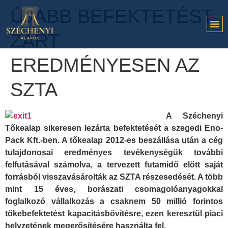
ÚJABB BEFEKTETÉST
ZÁRT
EREDMÉNYESEN AZ
SZTA
A Széchenyi
Tőkealap sikeresen lezárta befektetését a szegedi Eno-
Pack Kft.-ben. A tőkealap 2012-es beszállása után a cég
tulajdonosai eredményes tevékenységük további
felfutásával számolva, a tervezett futamidő előtt saját
forrásból visszavásárolták az SZTA részesedését. A több
mint 15 éves, borászati csomagolóanyagokkal
foglalkozó vállalkozás a csaknem 50 millió forintos
tőkebefektetést kapacitásbővítésre, ezen keresztül piaci
helyzetének megerősítésére használta fel.