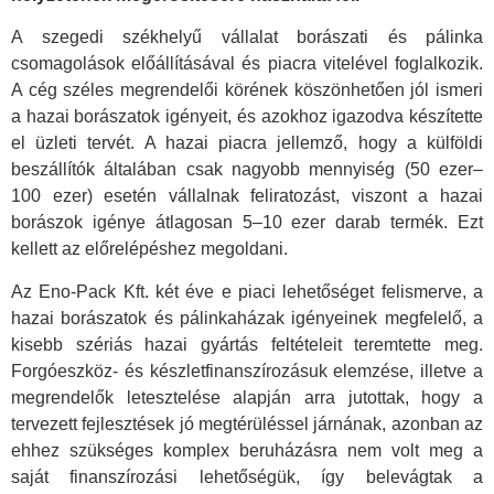
A szegedi székhelyű vállalat borászati és pálinka
csomagolások előállításával és piacra vitelével foglalkozik.
A cég széles megrendelői körének köszönhetően jól ismeri
a hazai borászatok igényeit, és azokhoz igazodva készítette
el üzleti tervét. A hazai piacra jellemző, hogy a külföldi
beszállítók általában csak nagyobb mennyiség (50 ezer–
100 ezer) esetén vállalnak feliratozást, viszont a hazai
borászok igénye átlagosan 5–10 ezer darab termék. Ezt
kellett az előrelépéshez megoldani.
Az Eno-Pack Kft. két éve e piaci lehetőséget felismerve, a
hazai borászatok és pálinkaházak igényeinek megfelelő, a
kisebb szériás hazai gyártás feltételeit teremtette meg.
Forgóeszköz- és készletfinanszírozásuk elemzése, illetve a
megrendelők letesztelése alapján arra jutottak, hogy a
tervezett fejlesztések jó megtérüléssel járnának, azonban az
ehhez szükséges komplex beruházásra nem volt meg a
saját finanszírozási lehetőségük, így belevágtak a