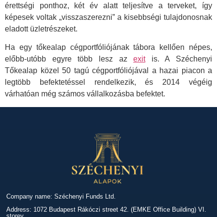
érettségi ponthoz, két év alatt teljesítve a terveket, így
képesek voltak „visszaszerezni” a kisebbségi tulajdonosnak
eladott üzletrészeket.
Ha egy tőkealap cégportfóliójának tábora kellően népes,
előbb-utóbb egyre több lesz az
exit
is. A Széchenyi
Tőkealap közel 50 tagú cégportfóliójával a hazai piacon a
legtöbb befektetéssel rendelkezik, és 2014 végéig
várhatóan még számos vállalkozásba befektet.
Company name: Széchenyi Funds Ltd.
Address: 1072 Budapest Rákóczi street 42. (EMKE Office Building) VI.
storey