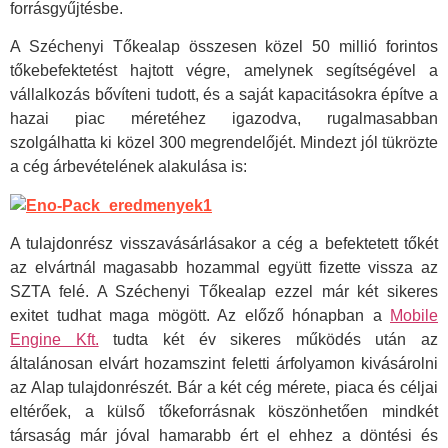
forrásgyűjtésbe.
A Széchenyi Tőkealap összesen közel 50 millió forintos
tőkebefektetést hajtott végre, amelynek segítségével a
vállalkozás bővíteni tudott, és a saját kapacitásokra építve a
hazai piac méretéhez igazodva, rugalmasabban
szolgálhatta ki közel 300 megrendelőjét. Mindezt jól tükrözte
a cég árbevételének alakulása is:
A tulajdonrész visszavásárlásakor a cég a befektetett tőkét
az elvártnál magasabb hozammal együtt fizette vissza az
SZTA felé. A Széchenyi Tőkealap ezzel már két sikeres
exitet tudhat maga mögött. Az előző hónapban a
Mobile
Engine Kft.
tudta két év sikeres működés után az
általánosan elvárt hozamszint feletti árfolyamon kivásárolni
az Alap tulajdonrészét. Bár a két cég mérete, piaca és céljai
eltérőek, a külső tőkeforrásnak köszönhetően mindkét
társaság már jóval hamarabb ért el ehhez a döntési és