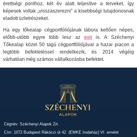
érettségi ponthoz, két év alatt teljesítve a terveket, így
képesek voltak „visszaszerezni” a kisebbségi tulajdonosnak
eladott üzletrészeket.
Ha egy tőkealap cégportfóliójának tábora kellően népes,
előbb-utóbb egyre több lesz az
exit
is. A Széchenyi
Tőkealap közel 50 tagú cégportfóliójával a hazai piacon a
legtöbb befektetéssel rendelkezik, és 2014 végéig
várhatóan még számos vállalkozásba befektet.
Cégnév: Széchenyi Alapok Zrt.
Cím: 1072 Budapest Rákóczi út 42. (EMKE Irodaház) VI. emelet