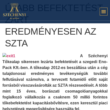
ÚJABB BEFEKTETÉST
ZÁRT
EREDMÉNYESEN AZ
SZTA
A Széchenyi
Tőkealap sikeresen lezárta befektetését a szegedi Eno-
Pack Kft.-ben. A tőkealap 2012-es beszállása után a cég
tulajdonosai eredményes tevékenységük további
felfutásával számolva, a tervezett futamidő előtt saját
forrásból visszavásárolták az SZTA részesedését. A több
mint 15 éves, borászati csomagolóanyagokkal
foglalkozó vállalkozás a csaknem 50 millió forintos
tőkebefektetést kapacitásbővítésre, ezen keresztül piaci
helyzetének megerősítésére használta fel.