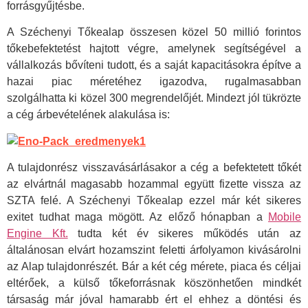
forrásgyűjtésbe.
A Széchenyi Tőkealap összesen közel 50 millió forintos
tőkebefektetést hajtott végre, amelynek segítségével a
vállalkozás bővíteni tudott, és a saját kapacitásokra építve a
hazai piac méretéhez igazodva, rugalmasabban
szolgálhatta ki közel 300 megrendelőjét. Mindezt jól tükrözte
a cég árbevételének alakulása is:
A tulajdonrész visszavásárlásakor a cég a befektetett tőkét
az elvártnál magasabb hozammal együtt fizette vissza az
SZTA felé. A Széchenyi Tőkealap ezzel már két sikeres
exitet tudhat maga mögött. Az előző hónapban a
Mobile
Engine Kft.
tudta két év sikeres működés után az
általánosan elvárt hozamszint feletti árfolyamon kivásárolni
az Alap tulajdonrészét. Bár a két cég mérete, piaca és céljai
eltérőek, a külső tőkeforrásnak köszönhetően mindkét
társaság már jóval hamarabb ért el ehhez a döntési és