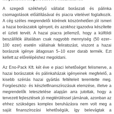
A szegedi székhelyű vállalat borászati és pálinka
csomagolások előállításával és piacra vitelével foglalkozik.
A cég széles megrendelői körének köszönhetően jól ismeri
a hazai borászatok igényeit, és azokhoz igazodva készítette
el üzleti tervét. A hazai piacra jellemző, hogy a külföldi
beszállítók általában csak nagyobb mennyiség (50 ezer–
100 ezer) esetén vállalnak feliratozást, viszont a hazai
borászok igénye átlagosan 5–10 ezer darab termék. Ezt
kellett az előrelépéshez megoldani.
Az Eno-Pack Kft. két éve e piaci lehetőséget felismerve, a
hazai borászatok és pálinkaházak igényeinek megfelelő, a
kisebb szériás hazai gyártás feltételeit teremtette meg.
Forgóeszköz- és készletfinanszírozásuk elemzése, illetve a
megrendelők letesztelése alapján arra jutottak, hogy a
tervezett fejlesztések jó megtérüléssel járnának, azonban az
ehhez szükséges komplex beruházásra nem volt meg a
saját finanszírozási lehetőségük, így belevágtak a