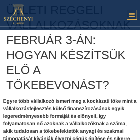
ÜZLETI REGGELI
VÁLLALKOZÁSOKNAK
FEBRUÁR 3-ÁN:
HOGYAN KÉSZÍTSÜK
ELŐ A
TŐKEBEVONÁST?
Egyre több vállalkozó ismeri meg a kockázati tőke mint a
vállalkozásfejlesztés külső finanszírozásának egyik
legeredményesebb formáját és előnyeit, így
folyamatosan nő azoknak a vállalkozóknak a száma,
akik tudatosan a tőkebefektetők anyagi és szakmai
támogatását kívánják élvezni cégük építése és sikerre