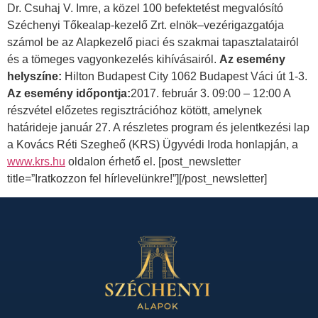
Dr. Csuhaj V. Imre, a közel 100 befektetést megvalósító
Széchenyi Tőkealap-kezelő Zrt. elnök–vezérigazgatója
számol be az Alapkezelő piaci és szakmai tapasztalatairól
és a tömeges vagyonkezelés kihívásairól.
Az esemény
helyszíne:
Hilton Budapest City 1062 Budapest Váci út 1-3.
Az esemény időpontja:
2017. február 3. 09:00 – 12:00 A
részvétel előzetes regisztrációhoz kötött, amelynek
határideje január 27. A részletes program és jelentkezési lap
a Kovács Réti Szegheő (KRS) Ügyvédi Iroda honlapján, a
www.krs.hu
oldalon érhető el. [post_newsletter
title=”Iratkozzon fel hírlevelünkre!”][/post_newsletter]