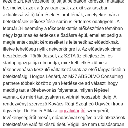
kezelő Zrt. két vezetője is) saját példákon keresztül mutatják
be, melyek azok a (gyakran csak az exit szakaszban
aktuálissá váló) kérdések és problémák, amelyekre már a
befektetések előkészítése során is érdemes odafigyelni.
A
február 3-i esemény a tőkebefektetés előkészítése témában
négy izgalmas és érdekes előadásra épül, emellett pedig a
megjelentek saját kérdéseiket is feltehetik az előadóknak,
illetve lehetőség nyílik networkingre is. Az előadások címei
beszédesek. Török József, az SZTA üzletfejlesztési és
startup igazgatója elmondja, mire kell felkészülnie a
tőkebevonásra készülő vállalkozásnak az első tárgyalástól a
befektetésig. Horgos Lénárd, az M27 ABSOLVO Consulting
partnere többek között olyan kérdésekre ad választ, hogy
meddig tart a tőkebevonás folyamata, milyen lépései
vannak, és miért tart gyakran a vártnál hosszabb ideig. A
rendezvényt szervező Kovács Régi Szegheő Ügyvédi Iroda
ügyvédje, Dr. Pintér Attila a
jogi átvilágító
szerepéről,
tevékenységéről mesél, előadásával segítve a vállalkozások
befektetésre való felkészülését. Végül, de nem utolsósorban