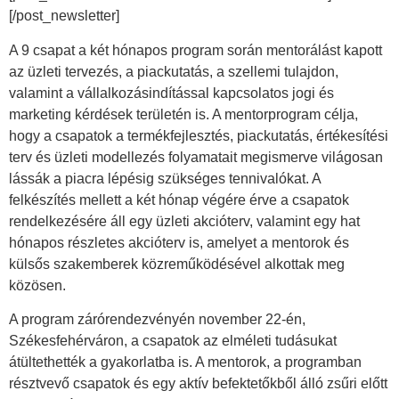
[/post_newsletter]
A 9 csapat a két hónapos program során mentorálást kapott
az üzleti tervezés, a piackutatás, a szellemi tulajdon,
valamint a vállalkozásindítással kapcsolatos jogi és
marketing kérdések területén is. A mentorprogram célja,
hogy a csapatok a termékfejlesztés, piackutatás, értékesítési
terv és üzleti modellezés folyamatait megismerve világosan
lássák a piacra lépésig szükséges tennivalókat. A
felkészítés mellett a két hónap végére érve a csapatok
rendelkezésére áll egy üzleti akcióterv, valamint egy hat
hónapos részletes akcióterv is, amelyet a mentorok és
külsős szakemberek közreműködésével alkottak meg
közösen.
A program zárórendezvényén november 22-én,
Székesfehérváron, a csapatok az elméleti tudásukat
átültethették a gyakorlatba is. A mentorok, a programban
résztvevő csapatok és egy aktív befektetőkből álló zsűri előtt