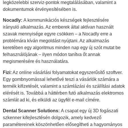
legközelebbi szerviz-pontok megtalálásában, valamint a
dokumentumok érvényesítésében is.
Nocadly:
A kommunikációs készségek fejlesztésére
irányuló alkalmazás. Az emberek által aktívan használt
szavak mennyisége egyre csökken – a Nocadly erre a
problémára kíván megoldást nyújtani. Az alkalmazás
keretében egy algoritmus minden nap egy új szót mutat be
felhasználójának – ilyen módon tanítva őt annak
megismerésére és használatára.
Fizi:
Az online vásárlási folyamatokat egyszerűsítő szoftver.
Egy gombnyomással lehetővé teszi a vásárlók számára a
termék kifizetését, valamint a számlázási és szállítási adatok
elérését is. Továbbá a háttérben futó alkalmazás elektromos
számlát ad ki, és elküldi az ügyfél e-mail címére.
Dental Scanner Solutions:
A csapat egy új 3D fogászati
szkenner kifejlesztésén dolgozik, amely kedvező
paramétereinek köszönhetően elősegítheti a hagyományos