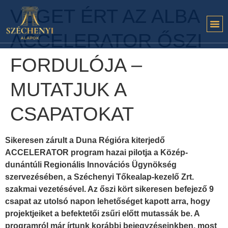
VÉGET ÉRT AZ ALBA
ACCELERATOR ŐSZI
FORDULÓJA –
MUTATJUK A
CSAPATOKAT
Sikeresen zárult a Duna Régióra kiterjedő
ACCELERATOR program hazai pilotja a Közép-
dunántúli Regionális Innovációs Ügynökség
szervezésében, a Széchenyi Tőkealap-kezelő Zrt.
szakmai vezetésével. Az őszi kört sikeresen befejező 9
csapat az utolsó napon lehetőséget kapott arra, hogy
projektjeiket a befektetői zsűri előtt mutassák be. A
programról már írtunk korábbi bejegyzéseinkben, most