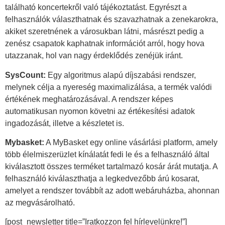
található koncertekről való tájékoztatást. Egyrészt a
felhasználók választhatnak és szavazhatnak a zenekarokra,
akiket szeretnének a városukban látni, másrészt pedig a
zenész csapatok kaphatnak információt arról, hogy hova
utazzanak, hol van nagy érdeklődés zenéjük iránt.
SysCount:
Egy algoritmus alapú díjszabási rendszer,
melynek célja a nyereség maximalizálása, a termék valódi
értékének meghatározásával. A rendszer képes
automatikusan nyomon követni az értékesítési adatok
ingadozását, illetve a készletet is.
Mybasket:
A MyBasket egy online vásárlási platform, amely
több élelmiszerüzlet kínálatát fedi le és a felhasználó által
kiválasztott összes terméket tartalmazó kosár árát mutatja. A
felhasználó kiválaszthatja a legkedvezőbb árú kosarat,
amelyet a rendszer továbbít az adott webáruházba, ahonnan
az megvásárolható.
[post_newsletter title=”Iratkozzon fel hírlevelünkre!”]