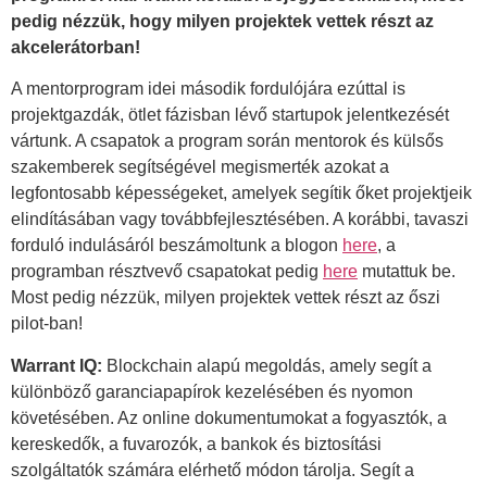
pedig nézzük, hogy milyen projektek vettek részt az
akcelerátorban!
A mentorprogram idei második fordulójára ezúttal is
projektgazdák, ötlet fázisban lévő startupok jelentkezését
vártunk. A csapatok a program során mentorok és külsős
szakemberek segítségével megismerték azokat a
legfontosabb képességeket, amelyek segítik őket projektjeik
elindításában vagy továbbfejlesztésében. A korábbi, tavaszi
forduló indulásáról beszámoltunk a blogon
here
, a
programban résztvevő csapatokat pedig
here
mutattuk be.
Most pedig nézzük, milyen projektek vettek részt az őszi
pilot-ban!
Warrant IQ:
Blockchain alapú megoldás, amely segít a
különböző garanciapapírok kezelésében és nyomon
követésében. Az online dokumentumokat a fogyasztók, a
kereskedők, a fuvarozók, a bankok és biztosítási
szolgáltatók számára elérhető módon tárolja. Segít a