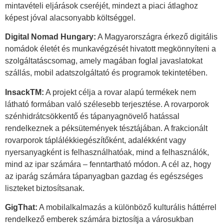
mintavételi eljárások cseréjét, mindezt a piaci átlaghoz
képest jóval alacsonyabb költséggel.
Digital Nomad Hungary:
A Magyarországra érkező digitális
nomádok életét és munkavégzését hivatott megkönnyíteni a
szolgáltatáscsomag, amely magában foglal javaslatokat
szállás, mobil adatszolgáltató és programok tekintetében.
InsackTM:
A projekt célja a rovar alapú termékek nem
látható formában való szélesebb terjesztése. A rovarporok
szénhidrátcsökkentő és tápanyagnövelő hatással
rendelkeznek a péksütemények tésztájában. A frakcionált
rovarporok táplálékkiegészítőként, adalékként vagy
nyersanyagként is felhasználhatóak, mind a felhasználók,
mind az ipar számára – fenntartható módon. A cél az, hogy
az iparág számára tápanyagban gazdag és egészséges
liszteket biztosítsanak.
GigThat:
A mobilalkalmazás a különböző kulturális háttérrel
rendelkező emberek számára biztosítja a városukban