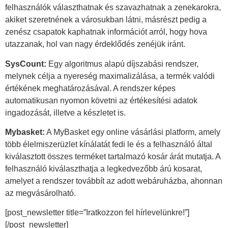
felhasználók választhatnak és szavazhatnak a zenekarokra,
akiket szeretnének a városukban látni, másrészt pedig a
zenész csapatok kaphatnak információt arról, hogy hova
utazzanak, hol van nagy érdeklődés zenéjük iránt.
SysCount:
Egy algoritmus alapú díjszabási rendszer,
melynek célja a nyereség maximalizálása, a termék valódi
értékének meghatározásával. A rendszer képes
automatikusan nyomon követni az értékesítési adatok
ingadozását, illetve a készletet is.
Mybasket:
A MyBasket egy online vásárlási platform, amely
több élelmiszerüzlet kínálatát fedi le és a felhasználó által
kiválasztott összes terméket tartalmazó kosár árát mutatja. A
felhasználó kiválaszthatja a legkedvezőbb árú kosarat,
amelyet a rendszer továbbít az adott webáruházba, ahonnan
az megvásárolható.
[post_newsletter title=”Iratkozzon fel hírlevelünkre!”]
[/post_newsletter]