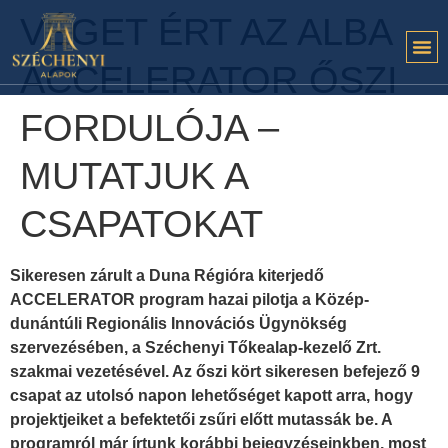
VÉGET ÉRT AZ ALBA
ACCELERATOR ŐSZI
FORDULÓJA –
MUTATJUK A
CSAPATOKAT
Sikeresen zárult a Duna Régióra kiterjedő
ACCELERATOR program hazai pilotja a Közép-
dunántúli Regionális Innovációs Ügynökség
szervezésében, a Széchenyi Tőkealap-kezelő Zrt.
szakmai vezetésével. Az őszi kört sikeresen befejező 9
csapat az utolsó napon lehetőséget kapott arra, hogy
projektjeiket a befektetői zsűri előtt mutassák be. A
programról már írtunk korábbi bejegyzéseinkben, most