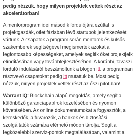
pedig nézzük, hogy milyen projektek vettek részt az
akcelerátorban!
A mentorprogram idei második fordulójára ezúttal is
projektgazdák, ötlet fázisban lévő startupok jelentkezését
vártunk. A csapatok a program során mentorok és külsős
szakemberek segítségével megismerték azokat a
legfontosabb képességeket, amelyek segítik őket projektjeik
elindításában vagy továbbfejlesztésében. A korábbi, tavaszi
forduló indulásáról beszámoltunk a blogon
itt
, a programban
résztvevő csapatokat pedig
itt
mutattuk be. Most pedig
nézzük, milyen projektek vettek részt az őszi pilot-ban!
Warrant IQ:
Blockchain alapú megoldás, amely segít a
különböző garanciapapírok kezelésében és nyomon
követésében. Az online dokumentumokat a fogyasztók, a
kereskedők, a fuvarozók, a bankok és biztosítási
szolgáltatók számára elérhető módon tárolja. Segít a
legközelebbi szerviz-pontok megtalálásában, valamint a