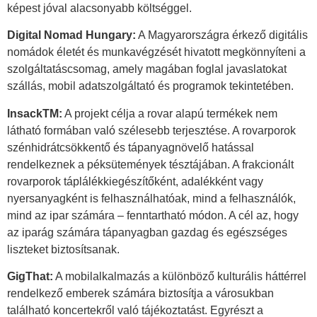
képest jóval alacsonyabb költséggel.
Digital Nomad Hungary:
A Magyarországra érkező digitális
nomádok életét és munkavégzését hivatott megkönnyíteni a
szolgáltatáscsomag, amely magában foglal javaslatokat
szállás, mobil adatszolgáltató és programok tekintetében.
InsackTM:
A projekt célja a rovar alapú termékek nem
látható formában való szélesebb terjesztése. A rovarporok
szénhidrátcsökkentő és tápanyagnövelő hatással
rendelkeznek a péksütemények tésztájában. A frakcionált
rovarporok táplálékkiegészítőként, adalékként vagy
nyersanyagként is felhasználhatóak, mind a felhasználók,
mind az ipar számára – fenntartható módon. A cél az, hogy
az iparág számára tápanyagban gazdag és egészséges
liszteket biztosítsanak.
GigThat:
A mobilalkalmazás a különböző kulturális háttérrel
rendelkező emberek számára biztosítja a városukban
található koncertekről való tájékoztatást. Egyrészt a