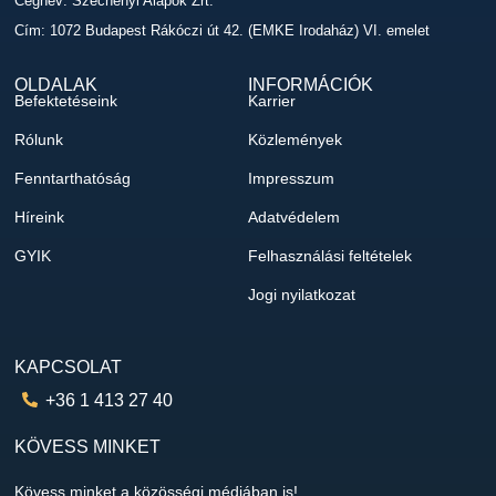
Cégnév: Széchenyi Alapok Zrt.
Cím: 1072 Budapest Rákóczi út 42. (EMKE Irodaház) VI. emelet
OLDALAK
INFORMÁCIÓK
Befektetéseink
Karrier
Rólunk
Közlemények
Fenntarthatóság
Impresszum
Híreink
Adatvédelem
GYIK
Felhasználási feltételek
Jogi nyilatkozat
KAPCSOLAT
+36 1 413 27 40
KÖVESS MINKET
Kövess minket a közösségi médiában is!