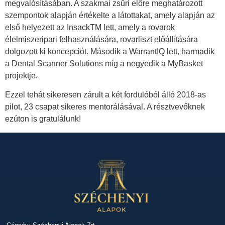
megvalósításában. A szakmai zsűri előre meghatározott
szempontok alapján értékelte a látottakat, amely alapján az
első helyezett az InsackTM lett, amely a rovarok
élelmiszeripari felhasználására, rovarliszt előállítására
dolgozott ki koncepciót. Második a WarrantIQ lett, harmadik
a Dental Scanner Solutions míg a negyedik a MyBasket
projektje.
Ezzel tehát sikeresen zárult a két fordulóból álló 2018-as
pilot, 23 csapat sikeres mentorálásával. A résztvevőknek
ezúton is gratulálunk!