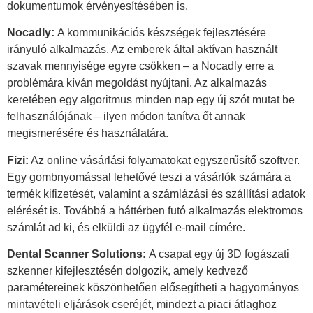
dokumentumok érvényesítésében is.
Nocadly:
A kommunikációs készségek fejlesztésére
irányuló alkalmazás. Az emberek által aktívan használt
szavak mennyisége egyre csökken – a Nocadly erre a
problémára kíván megoldást nyújtani. Az alkalmazás
keretében egy algoritmus minden nap egy új szót mutat be
felhasználójának – ilyen módon tanítva őt annak
megismerésére és használatára.
Fizi:
Az online vásárlási folyamatokat egyszerűsítő szoftver.
Egy gombnyomással lehetővé teszi a vásárlók számára a
termék kifizetését, valamint a számlázási és szállítási adatok
elérését is. Továbbá a háttérben futó alkalmazás elektromos
számlát ad ki, és elküldi az ügyfél e-mail címére.
Dental Scanner Solutions:
A csapat egy új 3D fogászati
szkenner kifejlesztésén dolgozik, amely kedvező
paramétereinek köszönhetően elősegítheti a hagyományos
mintavételi eljárások cseréjét, mindezt a piaci átlaghoz