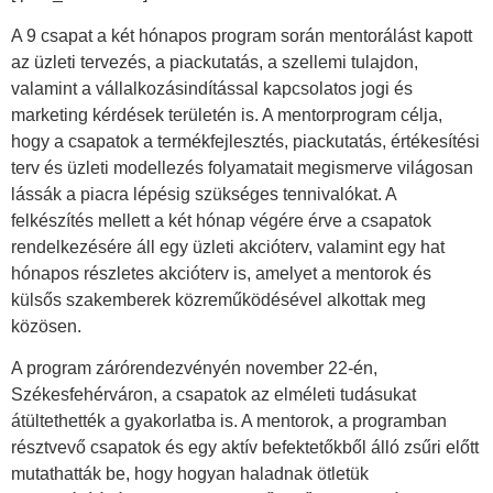
A 9 csapat a két hónapos program során mentorálást kapott
az üzleti tervezés, a piackutatás, a szellemi tulajdon,
valamint a vállalkozásindítással kapcsolatos jogi és
marketing kérdések területén is. A mentorprogram célja,
hogy a csapatok a termékfejlesztés, piackutatás, értékesítési
terv és üzleti modellezés folyamatait megismerve világosan
lássák a piacra lépésig szükséges tennivalókat. A
felkészítés mellett a két hónap végére érve a csapatok
rendelkezésére áll egy üzleti akcióterv, valamint egy hat
hónapos részletes akcióterv is, amelyet a mentorok és
külsős szakemberek közreműködésével alkottak meg
közösen.
A program zárórendezvényén november 22-én,
Székesfehérváron, a csapatok az elméleti tudásukat
átültethették a gyakorlatba is. A mentorok, a programban
résztvevő csapatok és egy aktív befektetőkből álló zsűri előtt
mutathatták be, hogy hogyan haladnak ötletük