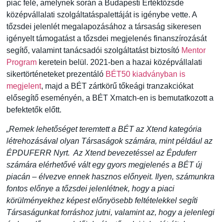
piac felé, amelynek során a Budapesti Értéktőzsde
középvállalati szolgáltatáspalettáját is igénybe vette. A
tőzsdei jelenlét megalapozásához a társaság sikeresen
igényelt támogatást a tőzsdei megjelenés finanszírozását
segítő, valamint tanácsadói szolgáltatást biztosító
Mentor
Program
keretein belül. 2021-ben a hazai középvállalati
sikertörténeteket prezentáló
BÉT50 kiadványban is
megjelent
, majd a BÉT zártkörű tőkeági tranzakciókat
elősegítő eseményén, a BÉT Xmatch-en is bemutatkozott a
befektetők előtt.
„Remek lehetőséget teremtett a BÉT az Xtend kategória
létrehozásával olyan Társaságok számára, mint például az
ÉPDUFERR Nyrt. Az Xtend bevezetéssel az Épduferr
számára elérhetővé vált egy gyors megjelenés a BÉT új
piacán – élvezve ennek hasznos előnyeit. Ilyen, számunkra
fontos előnye a tőzsdei jelenlétnek, hogy a piaci
körülményekhez képest előnyösebb feltételekkel segíti
Társaságunkat forráshoz jutni, valamint az, hogy a jelenlegi