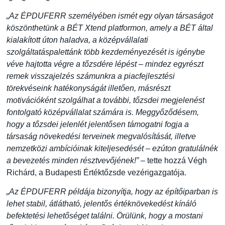
„Az ÉPDUFERR
személyében ismét egy olyan társaságot
köszönthetünk a BÉT Xtend platformon, amely a BÉT által
kialakított úton haladva, a középvállalati
szolgáltatáspalettánk több kezdeményezését is igénybe
véve hajtotta végre a tőzsdére lépést – mindez egyrészt
remek visszajelzés számunkra a piacfejlesztési
törekvéseink hatékonyságát illetően, másrészt
motivációként szolgálhat a további, tőzsdei megjelenést
fontolgató középvállalat számára is. Meggyőződésem,
hogy a tőzsdei jelenlét jelentősen támogatni fogja a
társaság növekedési terveinek megvalósítását, illetve
nemzetközi ambícióinak kiteljesedését – ezúton gratulálnék
a bevezetés minden résztvevőjének!” –
tette hozzá Végh
Richárd, a Budapesti Értéktőzsde vezérigazgatója.
„Az ÉPDUFERR példája bizonyítja, hogy az építőiparban is
lehet stabil, átlátható, jelentős értéknövekedést kínáló
befektetési lehetőséget találni. Örülünk, hogy a mostani