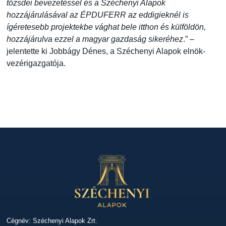
tőzsdei bevezetéssel és a Széchenyi Alapok
hozzájárulásával az ÉPDUFERR az eddigieknél is
ígéretesebb projektekbe vághat bele itthon és külföldön,
hozzájárulva ezzel a magyar gazdaság sikeréhez
.” –
jelentette ki Jobbágy Dénes, a Széchenyi Alapok elnök-
vezérigazgatója.
Cégnév: Széchenyi Alapok Zrt.