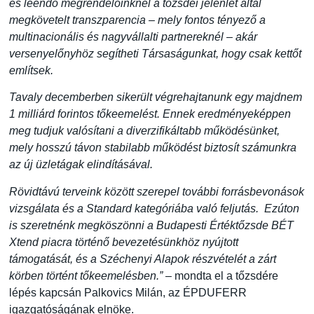
és leendő megrendelőinknél a tőzsdei jelenlét által
megkövetelt transzparencia – mely fontos tényező a
multinacionális és nagyvállalti partnereknél – akár
versenyelőnyhöz segítheti Társaságunkat, hogy csak kettőt
említsek.
Tavaly decemberben sikerült végrehajtanunk egy majdnem
1 milliárd forintos tőkeemelést. Ennek eredményeképpen
meg tudjuk valósítani a diverzifikáltabb működésünket,
mely hosszú távon stabilabb működést biztosít számunkra
az új üzletágak elindításával.
Rövidtávú terveink között szerepel további forrásbevonások
vizsgálata és a Standard kategóriába való feljutás. Ezúton
is szeretnénk megköszönni a Budapesti Értéktőzsde BÉT
Xtend piacra történő bevezetésünkhöz nyújtott
támogatását, és a Széchenyi Alapok részvételét a zárt
körben történt tőkeemelésben.”
– mondta el a tőzsdére
lépés kapcsán Palkovics Milán, az ÉPDUFERR
igazgatóságának elnöke.