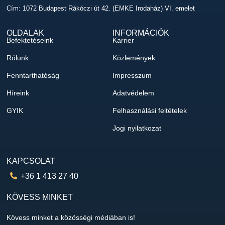
Cím: 1072 Budapest Rákóczi út 42. (EMKE Irodaház) VI. emelet
OLDALAK
INFORMÁCIÓK
Befektetéseink
Karrier
Rólunk
Közlemények
Fenntarthatóság
Impresszum
Híreink
Adatvédelem
GYIK
Felhasználási feltételek
Jogi nyilatkozat
KAPCSOLAT
+36 1 413 27 40
KÖVESS MINKET
Kövess minket a közösségi médiában is!