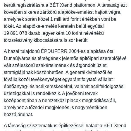
került regisztrálásra a BÉT Xtend platformon. A társaság ezt
követően sikeres zártkörű alaptőke-emelést hajtott végre,
amelynek során közel 1 milliárd forint értékben vont be
tőkét. Az alaptőke-emelés keretein belül egyúttal
19 891 078 darab, egyenként 10 forint névértékű
törzsrészvény kibocsátására is sor került.
A hazai tulajdonú ÉPDUFERR 2004-es alapítása óta
Dunaújváros és térségének jelentős építőipari szereplőjévé
vált széleskörű szakértelmének és átgondolt üzleti
stratégiájának köszönhetően. A generálkivitelezői és
fővállalkozói tevékenységet egyaránt folytató vállalat
építőanyag- és acélkereskedelmi, valamit acélfeldolgozási
üzletágakkal is rendelkezik. A jövőbeni tervek
középpontjában a nemzetközi piacok meghódítása áll,
amelyhez a tőzsdei megjelenés is nagymértékben
hozzájárulhat.
A társaság szisztematikus építkezéssel haladt a BÉT Xtend