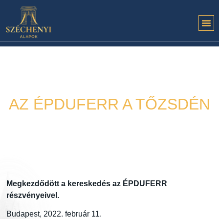
AZ ÉPDUFERR A TŐZSDÉN
Hírek
2022. 02. 11.
Megkezdődött a
k
ereskedés az ÉPDUFERR
r
észvényeivel.
Budapest, 2022. február 11.