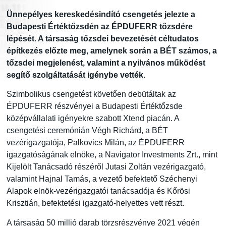
Ünnepélyes kereskedésindító csengetés jelezte a
Budapesti Értéktőzsdén az ÉPDUFERR tőzsdére
lépését. A társaság tőzsdei bevezetését céltudatos
építkezés előzte meg, amelynek során a BÉT számos, a
tőzsdei megjelenést, valamint a nyilvános működést
segítő szolgáltatását igénybe vették.
Szimbolikus csengetést követően debütáltak az
ÉPDUFERR részvényei a Budapesti Értéktőzsde
középvállalati igényekre szabott Xtend piacán. A
csengetési ceremónián Végh Richárd, a BÉT
vezérigazgatója, Palkovics Milán, az ÉPDUFERR
igazgatóságának elnöke, a Navigator Investments Zrt., mint
Kijelölt Tanácsadó részéről Jutasi Zoltán vezérigazgató,
valamint Hajnal Tamás, a vezető befektető Széchenyi
Alapok elnök-vezérigazgatói tanácsadója és Kőrösi
Krisztián, befektetési igazgató-helyettes vett részt.
A társaság 50 millió darab törzsrészvénye 2021 végén