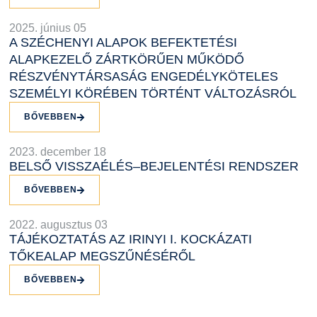
2025. június 05
A SZÉCHENYI ALAPOK BEFEKTETÉSI
ALAPKEZELŐ ZÁRTKÖRŰEN MŰKÖDŐ
RÉSZVÉNYTÁRSASÁG ENGEDÉLYKÖTELES
SZEMÉLYI KÖRÉBEN TÖRTÉNT VÁLTOZÁSRÓL
BŐVEBBEN
2023. december 18
BELSŐ VISSZAÉLÉS–BEJELENTÉSI RENDSZER
BŐVEBBEN
2022. augusztus 03
TÁJÉKOZTATÁS AZ IRINYI I. KOCKÁZATI
TŐKEALAP MEGSZŰNÉSÉRŐL
BŐVEBBEN