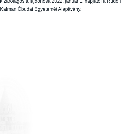
kizárólagos tulajdonosa 2022. január 1. napjától a Rudolf
Kalman Óbudai Egyetemét Alapítvány.