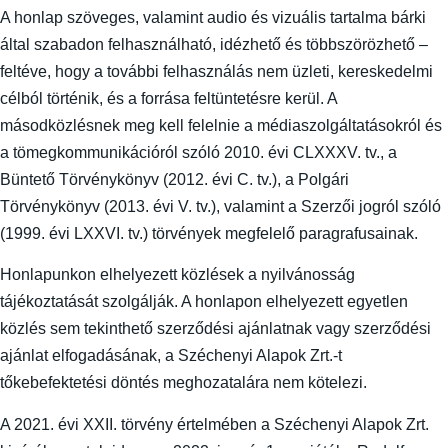
A honlap szöveges, valamint audio és vizuális tartalma bárki
által szabadon felhasználható, idézhető és többszörözhető –
feltéve, hogy a további felhasználás nem üzleti, kereskedelmi
célból történik, és a forrása feltüntetésre kerül. A
másodközlésnek meg kell felelnie a médiaszolgáltatásokról és
a tömegkommunikációról szóló 2010. évi CLXXXV. tv., a
Büntető Törvénykönyv (2012. évi C. tv.), a Polgári
Törvénykönyv (2013. évi V. tv.), valamint a Szerzői jogról szóló
(1999. évi LXXVI. tv.) törvények megfelelő paragrafusainak.
Honlapunkon elhelyezett közlések a nyilvánosság
tájékoztatását szolgálják. A honlapon elhelyezett egyetlen
közlés sem tekinthető szerződési ajánlatnak vagy szerződési
ajánlat elfogadásának, a Széchenyi Alapok Zrt.-t
tőkebefektetési döntés meghozatalára nem kötelezi.
A 2021. évi XXII. törvény értelmében a Széchenyi Alapok Zrt.