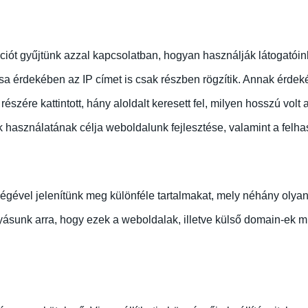
ációt gyűjtünk azzal kapcsolatban, hogyan használják látogatói
sa érdekében az IP címet is csak részben rögzítik. Annak érdek
 részére kattintott, hány aloldalt keresett fel, milyen hosszú v
 használatának célja weboldalunk fejlesztése, valamint a felhas
égével jelenítünk meg különféle tartalmakat, mely néhány olyan
yásunk arra, hogy ezek a weboldalak, illetve külső domain-ek m