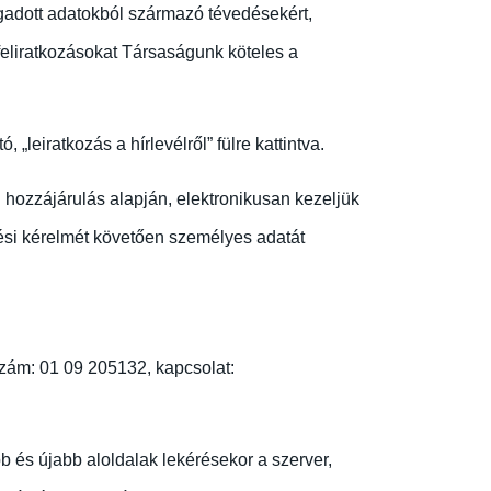
gadott adatokból származó tévedésekért,
feliratkozásokat Társaságunk köteles a
„leiratkozás a hírlevélről” fülre kattintva.
i hozzájárulás alapján, elektronikusan kezeljük
lési kérelmét követően személyes adatát
szám: 01 09 205132, kapcsolat:
 és újabb aloldalak lekérésekor a szerver,