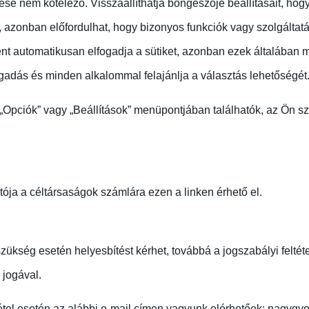
e nem kötelező. Visszaállíthatja böngészője beállításait, hogy 
d, azonban előfordulhat, hogy bizonyos funkciók vagy szolgált
ént automatikusan elfogadja a sütiket, azonban ezek általában
adás és minden alkalommal felajánlja a választás lehetőségét
 „Opciók” vagy „Beállítások” menüpontjában találhatók, az Ön s
tója a céltársaságok számlára ezen a linken érhető el.
szükség esetén helyesbítést kérhet, továbbá a jogszabályi felté
 jogával.
étel esetén az alábbi e-mail címen vagyunk elérhetőek: nagygy