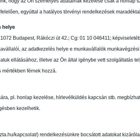
ünk, hogy az Ön személyes adatainak kezelése csak a honlap s
elelően, egyúttal a hatályos törvényi rendelkezések maradéktal
s helye
: 1072 Budapest, Rákóczi út 42.; Cg: 01 10 046411; képviselet
nkavállalói, az adatkezelés helye e munkavállalók munkavégzés
tuk ellátásához, illetve az Ön által igénybe vett szolgáltatás t
 mértékben férnek hozzá.
sára, pl. honlap kezelése, hírlevélküldés kapcsán stb. megbízha
ggésben kezelhetik.
szta.hu/kapcsolat/) rendelkezésünkre bocsátott adatokat kizárólag 