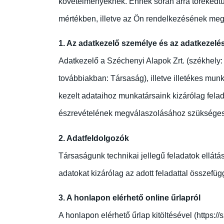
követelményeknek. Ennek során arra törekedt
mértékben, illetve az Ön rendelkezésének megf
1. Az adatkezelő személye és az adatkezelé
Adatkezelő a Széchenyi Alapok Zrt. (székhely
továbbiakban: Társaság), illetve illetékes mu
kezelt adataihoz munkatársaink kizárólag felada
észrevételének megválaszolásához szükséges
2. Adatfeldolgozók
Társaságunk technikai jellegű feladatok ellátá
adatokat kizárólag az adott feladattal összefü
3. A honlapon elérhető online űrlapról
A honlapon elérhető űrlap kitöltésével (https://