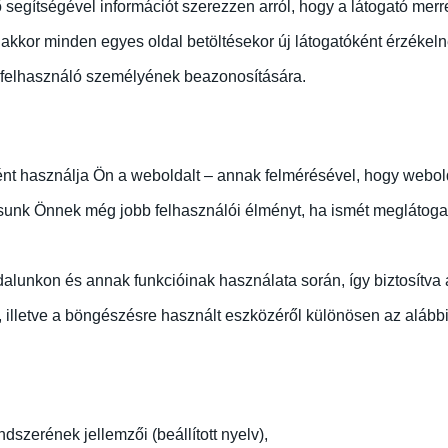
segítségével információt szerezzen arról, hogy a látogató merre
 akkor minden egyes oldal betöltésekor új látogatóként érzékeln
felhasználó személyének beazonosítására.
ént használja Ön a weboldalt – annak felmérésével, hogy webold
tsunk Önnek még jobb felhasználói élményt, ha ismét meglátogat
lunkon és annak funkcióinak használata során, így biztosítva
lletve a böngészésre használt eszközéről különösen az alábbi a
szerének jellemzői (beállított nyelv),