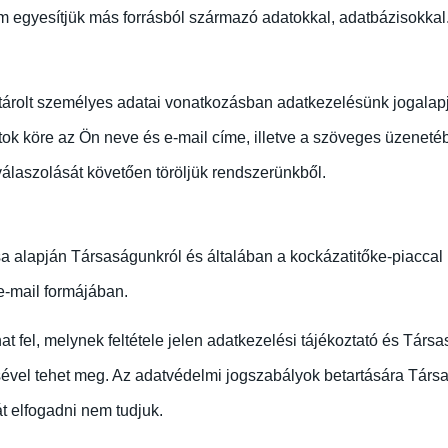
 egyesítjük más forrásból származó adatokkal, adatbázisokkal
n tárolt személyes adatai vonatkozásban adatkezelésünk jogalap
atok köre az Ön neve és e-mail címe, illetve a szöveges üzenet
válaszolását követően töröljük rendszerünkből.
sa alapján Társaságunkról és általában a kockázatitőke-piaccal 
e-mail formájában.
at fel, melynek feltétele jelen adatkezelési tájékoztató és Tá
ével tehet meg. Az adatvédelmi jogszabályok betartására Társas
át elfogadni nem tudjuk.