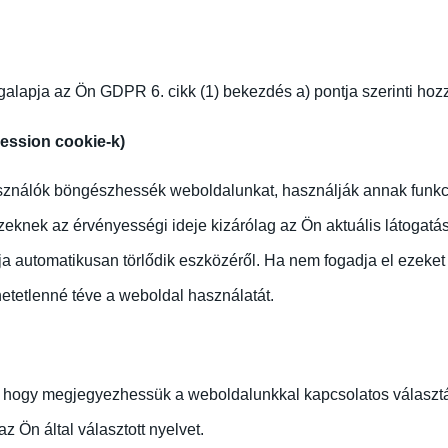
lapja az Ön GDPR 6. cikk (1) bekezdés a) pontja szerinti hozz
ession cookie-k)
ználók böngészhessék weboldalunkat, használják annak funkciót,
eknek az érvényességi ideje kizárólag az Ön aktuális látogatá
ja automatikusan törlődik eszközéről. Ha nem fogadja el ezeket s
etetlenné téve a weboldal használatát.
, hogy megjegyezhessük a weboldalunkkal kapcsolatos választá
az Ön által választott nyelvet.