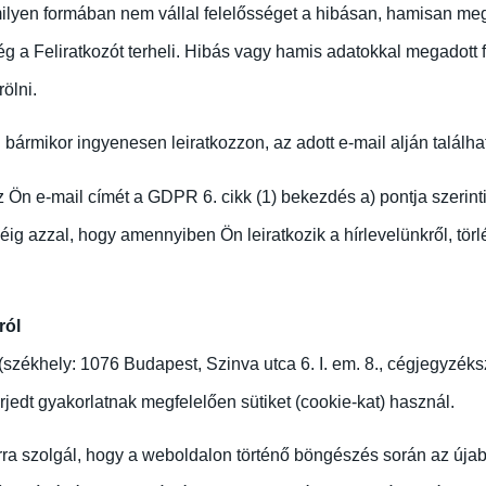
ilyen formában nem vállal felelősséget a hibásan, hamisan me
g a Feliratkozót terheli. Hibás vagy hamis adatokkal megadott 
ölni.
bármikor ingyenesen leiratkozzon, az adott e-mail alján található, 
az Ön e-mail címét a GDPR 6. cikk (1) bekezdés a) pontja szerint
ig azzal, hogy amennyiben Ön leiratkozik a hírlevelünkről, tör
ról
székhely: 1076 Budapest, Szinva utca 6. I. em. 8., cégjegyzék
jedt gyakorlatnak megfelelően sütiket (cookie-kat) használ.
ra szolgál, hogy a weboldalon történő böngészés során az újabb