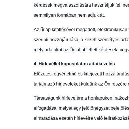
kérdések megválaszolására használjuk fel, nem
semmilyen formában nem adjuk át.
Az űrlap kitöltésével megadott, elektronikusa
szerinti hozzájárulása, a kezelt személyes ad
mely adatokat az Ön által feltett kérdések meg
4. Hírlevéllel kapcsolatos adatkezelés
Előzetes, egyértelmű és kifejezett hozzájárulá
tartalmazó hírleveleket küldünk az Ön részére 
Társaságunk hírlevelére a honlapukon iratkozh
elfogadása, melyet egy jelölőnégyzet bejelölés
elmaradása esetén hírlevélre való feliratkozás