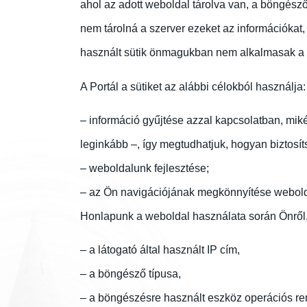
ahol az adott weboldal tárolva van, a böngésző 
nem tárolná a szerver ezeket az információkat,
használt sütik önmagukban nem alkalmasak a 
A Portál a sütiket az alábbi célokból használja:
– információ gyűjtése azzal kapcsolatban, mik
leginkább –, így megtudhatjuk, hogyan biztosí
– weboldalunk fejlesztése;
– az Ön navigációjának megkönnyítése webolda
Honlapunk a weboldal használata során Önről, i
– a látogató által használt IP cím,
– a böngésző típusa,
– a böngészésre használt eszköz operációs rend