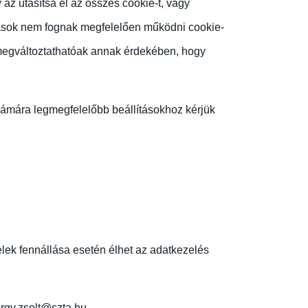
az utasítsa el az összes cookie-t, vagy
atások nem fognak megfelelően működni cookie-
 megváltoztathatóak annak érdekében, hogy
.
zámára legmegfelelőbb beállításokhoz kérjük
telek fennállása esetén élhet az adatkezelés
orgy.zsolt@szta.hu