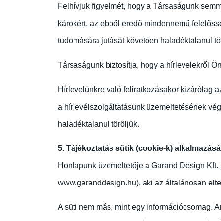
Felhívjuk figyelmét, hogy a Társaságunk semm
károkért, az ebből eredő mindennemű felelőssé
tudomására jutását követően haladéktalanul tör
Társaságunk biztosítja, hogy a hírlevelekről Ön 
Hírlevelünkre való feliratkozásakor kizárólag 
a hírlevélszolgáltatásunk üzemeltetésének végé
haladéktalanul töröljük.
5. Tájékoztatás sütik (cookie-k) alkalmazásá
Honlapunk üzemeltetője a Garand Design Kft. (
www.garanddesign.hu), aki az általánosan elter
A süti nem más, mint egy információcsomag. Ar