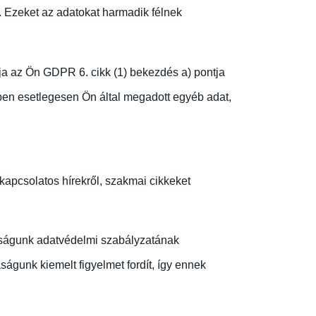
. Ezeket az adatokat harmadik félnek
ja az Ön GDPR 6. cikk (1) bekezdés a) pontja
ében esetlegesen Ön által megadott egyéb adat,
kapcsolatos hírekről, szakmai cikkeket
rsaságunk adatvédelmi szabályzatának
águnk kiemelt figyelmet fordít, így ennek