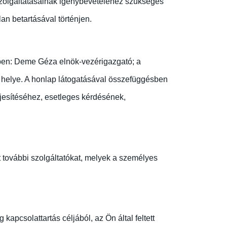
zolgáltatásainak igénybevételéhez szükséges
an betartásával történjen.
ében: Deme Géza elnök-vezérigazgató; a
i helye. A honlap látogatásával összefüggésben
eljesítéséhez, esetleges kérdésének,
t további szolgáltatókat, melyek a személyes
kapcsolattartás céljából, az Ön által feltett