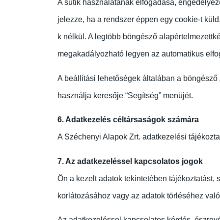
A sütik használatának elfogadása, engedélyezés
jelezze, ha a rendszer éppen egy cookie-t kül
k nélkül. A legtöbb böngésző alapértelmezettk
megakadályozható legyen az automatikus elfog
A beállítási lehetőségek általában a böngésző
használja keresője “Segítség” menüjét.
6. Adatkezelés céltársaságok számára
A Széchenyi Alapok Zrt. adatkezelési tájékozta
7. Az adatkezeléssel kapcsolatos jogok
Ön a kezelt adatok tekintetében tájékoztatást, 
korlátozásához vagy az adatok törléséhez való
Az adatkezeléssel kapcsolatos kérdés, észrev