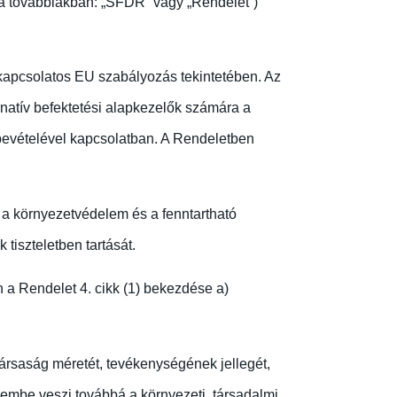
(a továbbiakban: „SFDR” vagy „Rendelet”)
 kapcsolatos EU szabályozás tekintetében. Az
rnatív befektetési alapkezelők számára a
mbevételével kapcsolatban. A Rendeletben
 környezetvédelem és a fenntartható
tiszteletben tartását.
n a Rendelet 4. cikk (1) bekezdése a)
ltársaság méretét, tevékenységének jellegét,
lembe veszi továbbá a környezeti, társadalmi