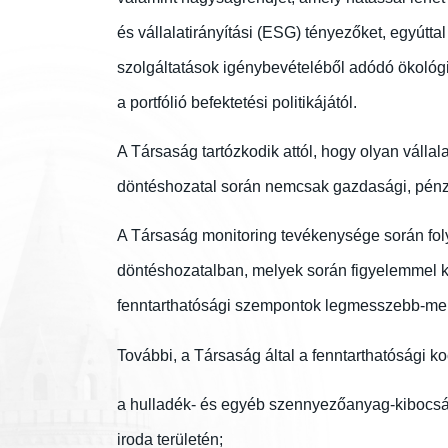
és vállalatirányítási (ESG) tényezőket, egyútta
szolgáltatások igénybevételéből adódó ökológia
a portfólió befektetési politikájától.
A Társaság tartózkodik attól, hogy olyan váll
döntéshozatal során nemcsak gazdasági, pénz
A Társaság monitoring tevékenysége során folya
döntéshozatalban, melyek során figyelemmel kísé
fenntarthatósági szempontok legmesszebb-menő
További, a Társaság által a fenntarthatósági k
a hulladék- és egyéb szennyezőanyag-kibocsát
iroda területén;