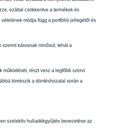
nözze, ezáltal csökkentve a termékek és
ételének módja függ a portfólió jellegétől és
 szerint károsnak minősül, tehát a
k működését, részt vesz a legfőbb szervi
ovábbá törekszik a döntéshozatal során a
en szelektív hulladékgyűjtés bevezetése az