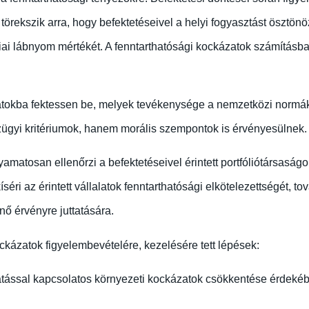
l törekszik arra, hogy befektetéseivel a helyi fogyasztást ösztö
i lábnyom mértékét. A fenntarthatósági kockázatok számításba v
alatokba fektessen be, melyek tevékenysége a nemzetközi normák
ügyi kritériumok, hanem morális szempontok is érvényesülnek.
matosan ellenőrzi a befektetéseivel érintett portfóliótársaságo
ri az érintett vállalatok fenntarthatósági elkötelezettségét, t
 érvényre juttatására.
ockázatok figyelembevételére, kezelésére tett lépések:
ással kapcsolatos környezeti kockázatok csökkentése érdekéb