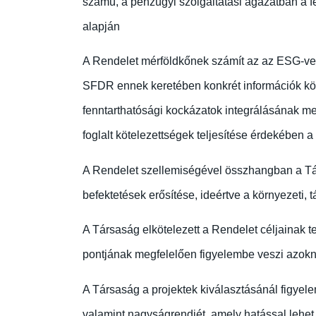
számú, a pénzügyi szolgáltatási ágazatban a f
alapján
A Rendelet mérföldkőnek számít az az ESG-vel
SFDR ennek keretében konkrét információk közzé
fenntarthatósági kockázatok integrálásának me
foglalt kötelezettségek teljesítése érdekében a
A Rendelet szellemiségével összhangban a Tá
befektetések erősítése, ideértve a környezeti, 
A Társaság elkötelezett a Rendelet céljainak t
pontjának megfelelően figyelembe veszi azokna
A Társaság a projektek kiválasztásánál figyelem
valamint nagyságrendjét, amely hatással lehet 