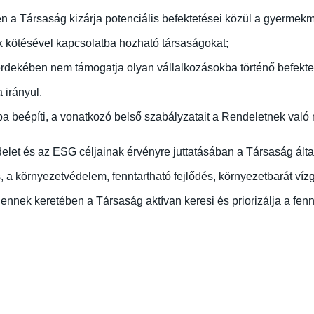
en a Társaság kizárja potenciális befektetései közül a gyermek
 kötésével kapcsolatba hozható társaságokat;
dekében nem támogatja olyan vállalkozásokba történő befekte
 irányul.
a beépíti, a vonatkozó belső szabályzatait a Rendeletnek való m
ndelet és az ESG céljainak érvényre juttatásában a Társaság ál
 a környezetvédelem, fenntartható fejlődés, környezetbarát víz
, ennek keretében a Társaság aktívan keresi és priorizálja a fen