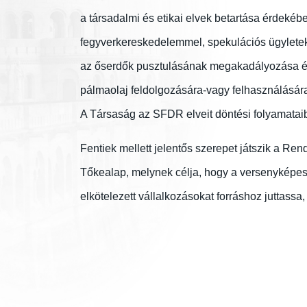
a társadalmi és etikai elvek betartása érdekéb
fegyverkereskedelemmel, spekulációs ügyletek
az őserdők pusztulásának megakadályozása ér
pálmaolaj feldolgozására-vagy felhasználására
A Társaság az SFDR elveit döntési folyamataib
Fentiek mellett jelentős szerepet játszik a Re
Tőkealap, melynek célja, hogy a versenyképes,
elkötelezett vállalkozásokat forráshoz juttassa