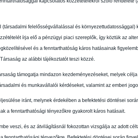
enntarthatósággal kapcsolatos közzétételekről szóló rendelete 
 (társadalmi felelősségvállalással és környezettudatossággal)
tételét írja elő a pénzügyi piaci szereplők, így köztük az alte
gközelítésével és a fenntarthatóság káros hatásainak figyele
 Társaság az alábbi tájékoztatót teszi közzé.
rsaság támogatja mindazon kezdeményezéseket, melyek célja a
társadalmi és munkavállalói kérdéseket, valamint az emberi jogok 
eljesülése iránt, melynek érdekében a befektetési döntései sorá
k a fenntarthatósági tényezőkre gyakorolt káros hatásait.
be veszi, és az átvilágításnál fokozottan vizsgálja az adott cé
a fenntarthatósági tényezőkre. Befektetési döntései során figye