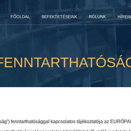
FŐOLDAL
BEFEKTETÉSEINK
RÓLUNK
HÍREI
FENNTARTHATÓSÁ
rsaság”) fenntarthatósággal kapcsolatos tájékoztatója az E