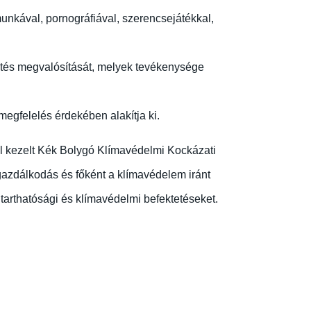
munkával, pornográfiával, szerencsejátékkal,
tés megvalósítását, melyek tevékenysége
egfelelés érdekében alakítja ki.
tal kezelt Kék Bolygó Klímavédelmi Kockázati
gazdálkodás és főként a klímavédelem iránt
ntarthatósági és klímavédelmi befektetéseket.