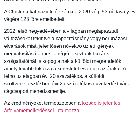
A Gloster alkalmazotti létszáma a 2020 végi 53-ról tavaly év
végére 123 főre emelkedett.
2022. első negyedévében a világban megtapasztalt
változásokat tekintve a kapacitáshiány vagy beruházási
elvárások miatt jelentősen növekvő üzleti igények
megvalósítására most a régió – köztünk hazánk – IT
szolgáltatóinál is kopogtatnak a külföldi megrendelők,
amely tovább fokozza a keresletet és emeli az árakat. A
felhő üzletágban évi 20 százalékos, a külföldi
szoftverfejlesztésben évi 25 százalékos növekedést vár a
cégcsoport menedzsmentje.
Az eredményeket természetesen a
tőzsde is jelentős
árfolyamemelkedéssel jutalmazza
.