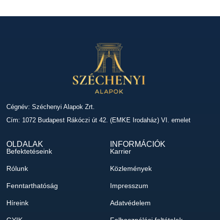
Cégnév: Széchenyi Alapok Zrt.
Cím: 1072 Budapest Rákóczi út 42. (EMKE Irodaház) VI. emelet
OLDALAK
INFORMÁCIÓK
Befektetéseink
Karrier
Rólunk
Közlemények
Fenntarthatóság
Impresszum
Híreink
Adatvédelem
GYIK
Felhasználási feltételek