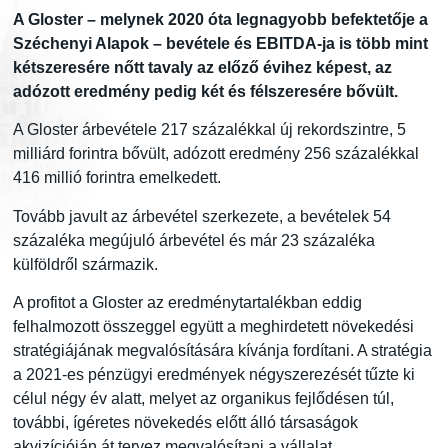
A Gloster – melynek 2020 óta legnagyobb befektetője a
Széchenyi Alapok – bevétele és EBITDA-ja is több mint
kétszeresére nőtt tavaly az előző évihez képest, az
adózott eredmény pedig két és félszeresére bővült.
A Gloster árbevétele 217 százalékkal új rekordszintre, 5
milliárd forintra bővült, adózott eredmény 256 százalékkal
416 millió forintra emelkedett.
Tovább javult az árbevétel szerkezete, a bevételek 54
százaléka megújuló árbevétel és már 23 százaléka
külföldről származik.
A profitot a Gloster az eredménytartalékban eddig
felhalmozott összeggel együtt a meghirdetett növekedési
stratégiájának megvalósítására kívánja fordítani. A stratégia
a 2021-es pénzügyi eredmények négyszerezését tűzte ki
célul négy év alatt, melyet az organikus fejlődésen túl,
további, ígéretes növekedés előtt álló társaságok
akvizícióján át tervez megvalósítani a vállalat.