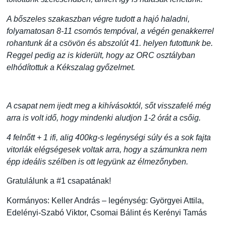
A bőszeles szakaszban végre tudott a hajó haladni,
folyamatosan 8-11 csomós tempóval, a végén genakkerrel
rohantunk át a csövön és abszolút 41. helyen futottunk be.
Reggel pedig az is kiderült, hogy az ORC osztályban
elhódítottuk a Kékszalag győzelmet.
A csapat nem ijedt meg a kihívásoktól, sőt visszafelé még
arra is volt idő, hogy mindenki aludjon 1-2 órát a csőig.
4 felnőtt + 1 ifi, alig 400kg-s legénységi súly és a sok fajta
vitorlák elégségesek voltak arra, hogy a számunkra nem
épp ideális szélben is ott legyünk az élmezőnyben.
Gratulálunk a #1 csapatának!
Kormányos: Keller András – legénység: Györgyei Attila,
Edelényi-Szabó Viktor, Csomai Bálint és Kerényi Tamás