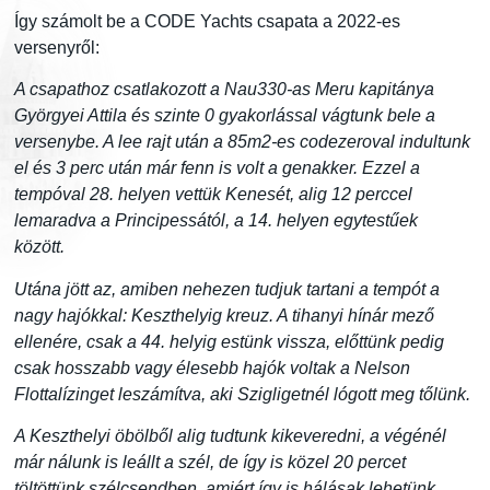
Így számolt be a CODE Yachts csapata a 2022-es
versenyről:
A csapathoz csatlakozott a Nau330-as Meru kapitánya
Györgyei Attila és szinte 0 gyakorlással vágtunk bele a
versenybe. A lee rajt után a 85m2-es codezeroval indultunk
el és 3 perc után már fenn is volt a genakker. Ezzel a
tempóval 28. helyen vettük Kenesét, alig 12 perccel
lemaradva a Principessától, a 14. helyen egytestűek
között.
Utána jött az, amiben nehezen tudjuk tartani a tempót a
nagy hajókkal: Keszthelyig kreuz. A tihanyi hínár mező
ellenére, csak a 44. helyig estünk vissza, előttünk pedig
csak hosszabb vagy élesebb hajók voltak a Nelson
Flottalízinget leszámítva, aki Szigligetnél lógott meg tőlünk.
A Keszthelyi öbölből alig tudtunk kikeveredni, a végénél
már nálunk is leállt a szél, de így is közel 20 percet
töltöttünk szélcsendben, amiért így is hálásak lehetünk.