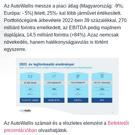
Az AutoWallis messze a piaci átlag (Magyarország: -9%;
Európa: - 5%) felett, 25%- kal több járművet értékesített.
Portfoliócégünk árbevétele 2022-ben 39 százalékkal, 270
milliárd forintra emelkedett, az EBITDA pedig majdnem
duplájára, 14,5 milliárd forintra (+84%). Azaz nemcsak
növekedés, hanem hatékonyságjavulás is történt
egyszerre.
Az AutoWallis számait és a részletes elemzést a
Befektetői
prezentációban
olvashatjátok.