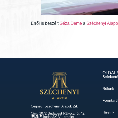
Erről is beszélt
Géza Deme
a
Széchenyi Alapo
OLDAL
Befektet
Rólunk
Fenntart
Cégnév: Széchenyi Alapok Zrt.
Híreink
Cím: 1072 Budapest Rákóczi út 42.
(EMKE Irodaház) VI. emelet