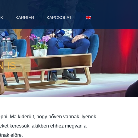
NK
KARRIER
KAPCSOLAT
 IS
épni. Ma kiderült, hogy bőven vannak ilyenek.
égeket keressük, akikben ehhez megvan a
tnak előre.