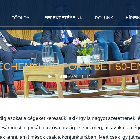
FŐOLDAL
BEFEKTETÉSEINK
RÓLUNK
HÍREI
ÉCHENYI ALAPOK A BÉT 50-EN
Hírek
2024. 11. 14.
dig azokat a cégeket keressük, akik így is nagyot szeretnének l
i. Bár most leginkább az óvatosság jelenik meg, mi azokat a c
k tenni, amit mások csak a konjunktúrában. Mert csak így jutha