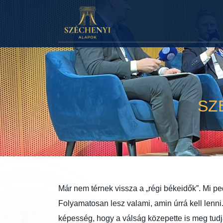
SZ
Már nem térnek vissza a „régi békeidők”. Mi pe
Folyamatosan lesz valami, amin úrrá kell lenn
képesség, hogy a válság közepette is meg tudjá