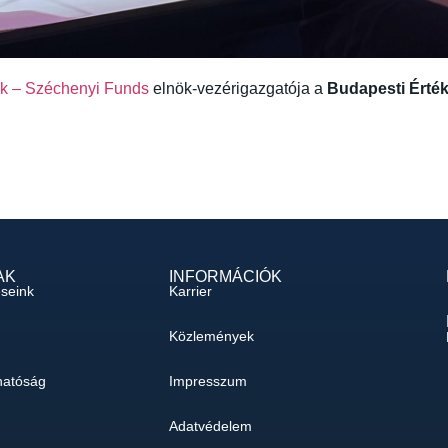
k – Széchenyi Funds
elnök-vezérigazgatója a
Budapesti Érté
AK
INFORMÁCIÓK
éseink
Karrier
Közlemények
hatóság
Impresszum
Adatvédelem