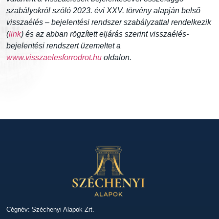
szabályokról szóló 2023. évi XXV. törvény alapján belső
visszaélés – bejelentési rendszer szabályzattal rendelkezik
(
link
) és az abban rögzített eljárás szerint visszaélés-
bejelentési rendszert üzemeltet a
www.visszaelesforrodrot.hu
oldalon.
Cégnév: Széchenyi Alapok Zrt.