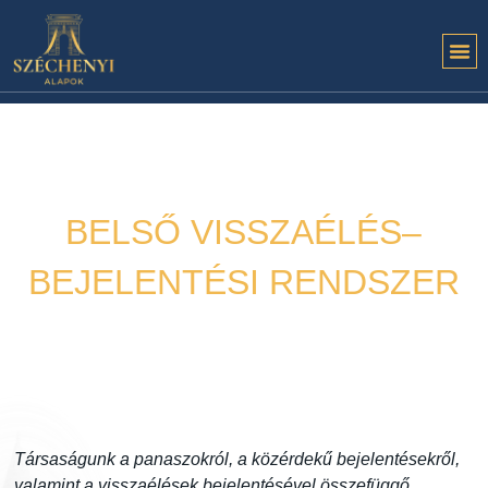
BELSŐ VISSZAÉLÉS–
BEJELENTÉSI RENDSZER
Közlemény
2023. 12. 17.
Társaságunk a panaszokról, a közérdekű bejelentésekről,
valamint a visszaélések bejelentésével összefüggő