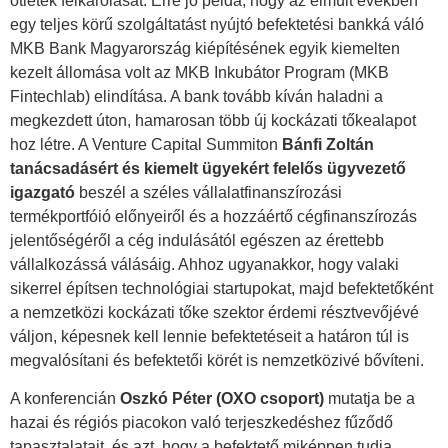
ötletek felkarolását. Erre jó példa, hogy az elmúlt években
egy teljes körű szolgáltatást nyújtó befektetési bankká váló
MKB Bank Magyarország kiépítésének egyik kiemelten
kezelt állomása volt az MKB Inkubátor Program (MKB
Fintechlab) elindítása. A bank tovább kíván haladni a
megkezdett úton, hamarosan több új kockázati tőkealapot
hoz létre. A Venture Capital Summiton
Bánfi Zoltán
tanácsadásért és kiemelt ügyekért felelős ügyvezető
igazgató
beszél a széles vállalatfinanszírozási
termékportfóió előnyeiről és a hozzáértő cégfinanszírozás
jelentőségéről a cég indulásától egészen az érettebb
vállalkozássá válásáig. Ahhoz ugyanakkor, hogy valaki
sikerrel építsen technológiai startupokat, majd befektetőként
a nemzetközi kockázati tőke szektor érdemi résztvevőjévé
váljon, képesnek kell lennie befektetéseit a határon túl is
megvalósítani és befektetői körét is nemzetközivé bővíteni.
A konferencián
Oszkó Péter (OXO csoport)
mutatja be a
hazai és régiós piacokon való terjeszkedéshez fűződő
tapasztalatait, és azt, hogy a befektető miképpen tudja