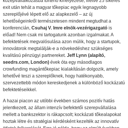
középvállalkozásba történő kihelyezése, illetve 25 sikeres
exit után tehát a magyar tőkepiac egyik legnagyobb
szereplőjévé lépett elő az alapkezelő – az új
lehetőségeinkről természetesen mindent megtudhat a
konferencián,
Csuhaj V. Imre elnök-vezérigazgató
is
előad! Nem csak mi tartogatunk azonban izgalmakat. A
befektetések megvalósulása azon múlik, hogy a startupok,
innovátorok megtalálják-e a növekedéshez szükséges
kvalitású pénzügyi partnereket.
Jeff Lynn (alapító,
seedrs.com, London)
évek óta egy másodlagos
crowfunding magántőkepiac kialakításán dolgozik, amely
lehetővé teszi a szereplőknek, hogy hatékonyabb,
szervezettebb módon kereskedjenek a különböző kockázatú
befektetéseikkel.
A hazai piacon az utóbbi években számos pozitív hatás
jelentkezett, az állam intenzív befektetői szerepvállalása
mellett a bankszektor is rákapcsolt; kockázati tőkealapokat
hoztak létre és stratégiai kérdésként kezelték az innovatív