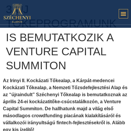
3 ÚJ
TŐKEPROGRAMUNK
IS BEMUTATKOZIK A
VENTURE CAPITAL
SUMMITON
Az Irinyi II. Kockázati Tőkealap, a Kárpát-medencei
Kockázati Tőkealap, a Nemzeti Tőzsdefejlesztési Alap és
az “újraindult” Széchenyi Tőkealap is bemutatkoznak az
április 24-ei kockázatitőke-csúcstalálkozón, a Venture
Capital Summiton. De hallhatunk majd a világ első
másodlagos crowdfunding piacának kialakításáról és
vállalkozói irányultságú fintech-fejlesztésekről is. Alább
egy kis ízelítő!