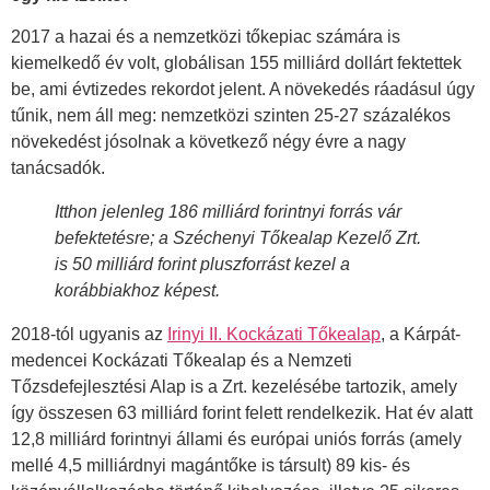
2017 a hazai és a nemzetközi tőkepiac számára is
kiemelkedő év volt, globálisan 155 milliárd dollárt fektettek
be, ami évtizedes rekordot jelent. A növekedés ráadásul úgy
tűnik, nem áll meg: nemzetközi szinten 25-27 százalékos
növekedést jósolnak a következő négy évre a nagy
tanácsadók.
Itthon jelenleg 186 milliárd forintnyi forrás vár
befektetésre; a Széchenyi Tőkealap Kezelő Zrt.
is 50 milliárd forint pluszforrást kezel a
korábbiakhoz képest.
2018-tól ugyanis az
Irinyi II. Kockázati Tőkealap
, a Kárpát-
medencei Kockázati Tőkealap és a Nemzeti
Tőzsdefejlesztési Alap is a Zrt. kezelésébe tartozik, amely
így összesen 63 milliárd forint felett rendelkezik. Hat év alatt
12,8 milliárd forintnyi állami és európai uniós forrás (amely
mellé 4,5 milliárdnyi magántőke is társult) 89 kis- és