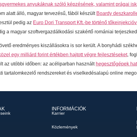
gyermekes anyukáknak szóló képzésének, valamint prágai isko
m alatt álló, magyar tervezésű, fából készült
Boardy deszkarolle
esztül pedig az
Euro Dori Transport Kft.-be történő tőkeinjekcióv
ig a magyar szoftvergazdálkodási szakértő romániai terjeszkedé
 követő eredményes kiszállásokra is sor került. A bonyhádi szék
özel egy milliárd forint értékben hajtott végre fejlesztéseket
, fo
lt az utóbbi időben: az acéliparban használt
hegesztőgépek hat
ati tartalomkezelő rendszereket és viselkedésalapú online mego
AK
INFORMÁCIÓK
éseink
Karrier
Közlemények