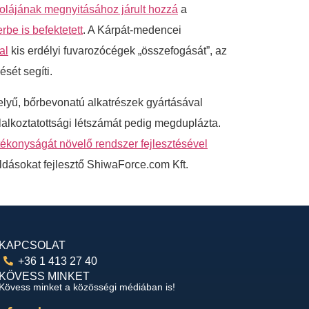
lájának megnyitásához járult hozzá
a
rbe is befektetett
. A Kárpát-medencei
al
kis erdélyi fuvarozócégek „összefogását”, az
sét segíti.
helyű, bőrbevonatú alkatrészek gyártásával
glalkoztatottsági létszámát pedig megduplázta.
ékonyságát növelő rendszer fejlesztésével
ldásokat fejlesztő ShiwaForce.com Kft.
KAPCSOLAT
+36 1 413 27 40
KÖVESS MINKET
Kövess minket a közösségi médiában is!