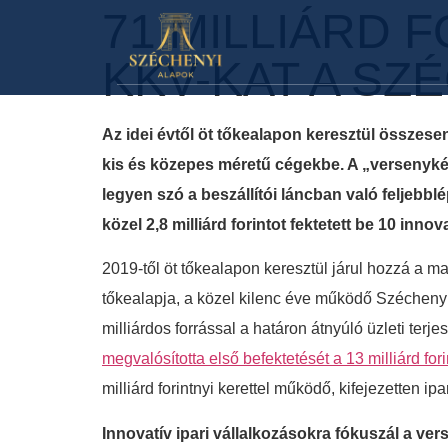
71 MILLIÁRD 
KKV-KAT A SZ
Az idei évtől öt tőkealapon keresztül összesen
kis és közepes méretű cégekbe. A „versenykép
legyen szó a beszállítói láncban való feljebbl
közel 2,8 milliárd forintot fektetett be 10 inn
2019-től öt tőkealapon keresztül járul hozzá a 
tőkealapja, a közel kilenc éve működő Széchenyi 
milliárdos forrással a határon átnyúló üzleti te
megvalósította első befektetését a 13 milliárd fo
milliárd forintnyi kerettel működő, kifejezetten ip
Innovatív ipari vállalkozásokra fókuszál a v