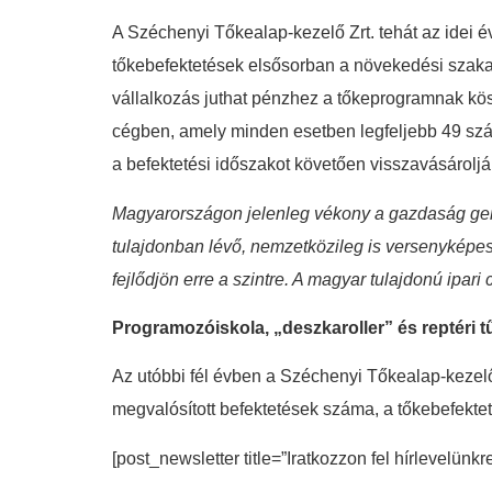
A Széchenyi Tőkealap-kezelő Zrt. tehát az idei évt
tőkebefektetések elsősorban a növekedési szaka
vállalkozás juthat pénzhez a tőkeprogramnak kös
cégben, amely minden esetben legfeljebb 49 száz
a befektetési időszakot követően visszavásárolják
Magyarországon jelenleg vékony a gazdaság gerinc
tulajdonban lévő, nemzetközileg is versenyképes
fejlődjön erre a szintre. A magyar tulajdonú ipar
Programozóiskola, „deszkaroller” és reptéri t
Az utóbbi fél évben a Széchenyi Tőkealap-kezelő 1
megvalósított befektetések száma, a tőkebefekteté
[post_newsletter title=”Iratkozzon fel hírlevelünkr