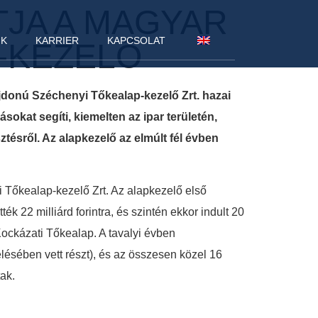
TJA A MAGYAR
NK
KARRIER
KAPCSOLAT
P-KEZELŐ
ulajdonú Széchenyi Tőkealap-kezelő Zrt. hazai
kat segíti, kiemelten az ipar területén,
ztésről. Az alapkezelő az elmúlt fél évben
i Tőkealap-kezelő Zrt. Az alapkezelő első
 22 milliárd forintra, és szintén ekkor indult 20
Kockázati Tőkealap. A tavalyi évben
ésében vett részt), és az összesen közel 16
tak.