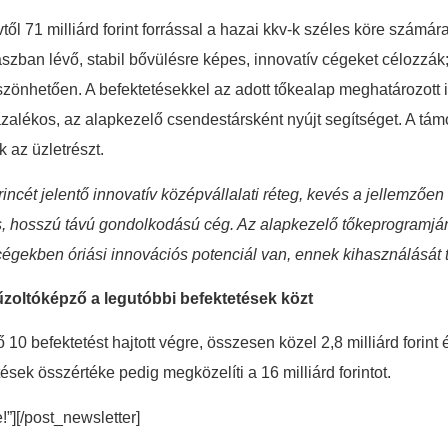
ől 71 milliárd forint forrással a hazai kkv-k széles köre számár
szban lévő, stabil bővülésre képes, innovatív cégeket célozzá
zönhetően. A befektetésekkel az adott tőkealap meghatározott id
alékos, az alapkezelő csendestársként nyújt segítséget. A támo
 az üzletrészt.
ét jelentő innovatív középvállalati réteg, kevés a jellemzően 
, hosszú távú gondolkodású cég. Az alapkezelő tőkeprogramjána
i cégekben óriási innovációs potenciál van, ennek kihasználását
űzoltóképző a legutóbbi befektetések közt
0 befektetést hajtott végre, összesen közel 2,8 milliárd forint 
sek összértéke pedig megközelíti a 16 milliárd forintot.
e!”][/post_newsletter]