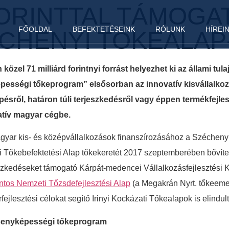
FORINTTAL TÁMOGA
FŐOLDAL
BEFEKTETÉSEINK
RÓLUNK
HÍREI
ÉCHENYI TŐKEALA
 közel 71 milliárd forintnyi forrást helyezhet ki az állami t
ességi tőkeprogram” elsősorban az innovatív kisvállalkozáso
épésről, határon túli terjeszkedésről vagy éppen termékfejles
ovatív magyar cégbe.
magyar kis- és középvállalkozások finanszírozásához a Szécheny
Tőkebefektetési Alap tőkekeretét 2017 szeptemberében bővítették
rjeszkedéseket támogató Kárpát-medencei Vállalkozásfejlesztési 
rintos Nemzeti Tőzsdefejlesztési Alap
(a Megakrán Nyrt. tőkeemel
arfejlesztési célokat segítő Irinyi Kockázati Tőkealapok is elindul
ersenyképességi tőkeprogram