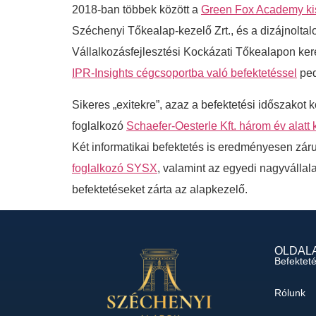
2018-ban többek között a
Green Fox Academy kis
Széchenyi Tőkealap-kezelő Zrt., és a dizájnoltalo
Vállalkozásfejlesztési Kockázati Tőkealapon ker
IPR-Insights cégcsoportba való befektetéssel
ped
Sikeres „exitekre”, azaz a befektetési időszakot
foglalkozó
Schaefer-Oesterle Kft. három év alatt k
Két informatikai befektetés is eredményesen záru
foglalkozó SYSX
, valamint az egyedi nagyvállal
befektetéseket zárta az alapkezelő.
OLDAL
Befektet
Rólunk