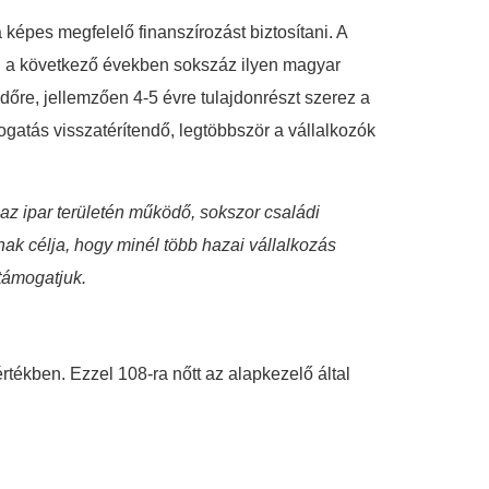
a képes megfelelő finanszírozást biztosítani. A
k; a következő években sokszáz ilyen magyar
őre, jellemzően 4-5 évre tulajdonrészt szerez a
gatás visszatérítendő, legtöbbször a vállalkozók
az ipar területén működő, sokszor családi
k célja, hogy minél több hazai vállalkozás
 támogatjuk.
értékben. Ezzel 108-ra nőtt az alapkezelő által