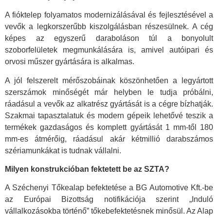
A fióktelep folyamatos modernizálásával és fejlesztésével a
vevők a legkorszerűbb kiszolgálásban részesülnek. A cég
képes az egyszerű daraboláson túl a bonyolult
szoborfelületek megmunkálására is, amivel autóipari és
orvosi műszer gyártására is alkalmas.
A jól felszerelt mérőszobáinak köszönhetően a legyártott
szerszámok minőségét már helyben le tudja próbálni,
ráadásul a vevők az alkatrész gyártását is a cégre bízhatják.
Szakmai tapasztalatuk és modern gépeik lehetővé teszik a
termékek gazdaságos és komplett gyártását 1 mm-től 180
mm-es átmérőig, ráadásul akár kétmillió darabszámos
szériamunkákat is tudnak vállalni.
Milyen konstrukcióban fektetett be az SZTA?
A Széchenyi Tőkealap befektetése a BG Automotive Kft.-be
az Európai Bizottság notifikációja szerint „Induló
vállalkozásokba történő” tőkebefektetésnek minősül. Az Alap