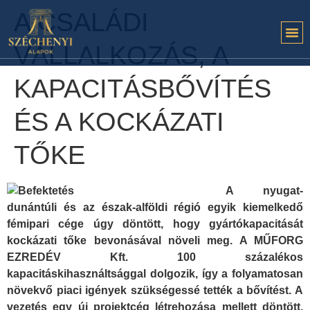
A CSALÁDI
VÁLLALKOZÁS, A
KAPACITÁSBŐVÍTÉS
ÉS A KOCKÁZATI
TŐKE
A nyugat-
dunántúli és az észak-alföldi régió egyik kiemelkedő
fémipari cége úgy döntött, hogy gyártókapacitását
kockázati tőke bevonásával növeli meg. A MŰFORG
EZREDÉV Kft. 100 százalékos
kapacitáskihasználtsággal dolgozik, így a folyamatosan
növekvő piaci igények szükségessé tették a bővítést. A
vezetés egy új projektcég létrehozása mellett döntött,