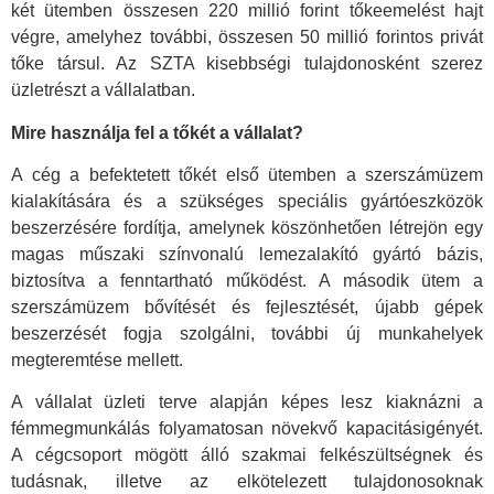
két ütemben összesen 220 millió forint tőkeemelést hajt
végre, amelyhez további, összesen 50 millió forintos privát
tőke társul. Az SZTA kisebbségi tulajdonosként szerez
üzletrészt a vállalatban.
Mire használja fel a tőkét a vállalat?
A cég a befektetett tőkét első ütemben a szerszámüzem
kialakítására és a szükséges speciális gyártóeszközök
beszerzésére fordítja, amelynek köszönhetően létrejön egy
magas műszaki színvonalú lemezalakító gyártó bázis,
biztosítva a fenntartható működést. A második ütem a
szerszámüzem bővítését és fejlesztését, újabb gépek
beszerzését fogja szolgálni, további új munkahelyek
megteremtése mellett.
A vállalat üzleti terve alapján képes lesz kiaknázni a
fémmegmunkálás folyamatosan növekvő kapacitásigényét.
A cégcsoport mögött álló szakmai felkészültségnek és
tudásnak, illetve az elkötelezett tulajdonosoknak