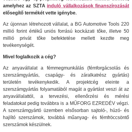
amelyhez az SZTA
induló vállalkozások finanszírozását
elősegítő termékét vette igénybe.
Az újonnan létrehozott vállalat, a BG Automotive Tools 220
millió forint értékű uniós forrású kockázati tőke, illetve 50
millió privát tőke befektetése mellett kezdte meg
tevékenységét.
Mivel foglalkozik a cég?
Az anyavállalat a fémmegmunkálás (fémforgácsolás és
szerszámgyártás, csapágy- és záralkatrész gyártás)
területén tevékenykedik. A projektcég eleinte a
szerszámgyártás folyamatából magát a gyártást veszi át az
anyavállalattól, a tervezési, ellenőrzési és mérési
feladatokat pedig továbbra is a MŰFORG EZREDÉV végzi.
A szerszámgyártó üzemben elsősorban sajtoló-, húzó- és
hajlító szerszámok, továbbá műanyag- és fémfröccsöntő
szerszámok készülnek.