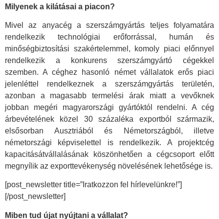
Milyenek a kilátásai a piacon?
Mivel az anyacég a szerszámgyártás teljes folyamatára
rendelkezik technológiai erőforrással, humán és
minőségbiztosítási szakértelemmel, komoly piaci előnnyel
rendelkezik a konkurens szerszámgyártó cégekkel
szemben. A céghez hasonló német vállalatok erős piaci
jelenléttel rendelkeznek a szerszámgyártás területén,
azonban a magasabb termelési árak miatt a vevőknek
jobban megéri magyarországi gyártóktól rendelni. A cég
árbevételének közel 30 százaléka exportból származik,
elsősorban Ausztriából és Németországból, illetve
németországi képviselettel is rendelkezik. A projektcég
kapacitásátvállalásának köszönhetően a cégcsoport előtt
megnyílik az exporttevékenység növelésének lehetősége is.
[post_newsletter title=”Iratkozzon fel hírlevelünkre!”]
[/post_newsletter]
Miben tud újat nyújtani a vállalat?