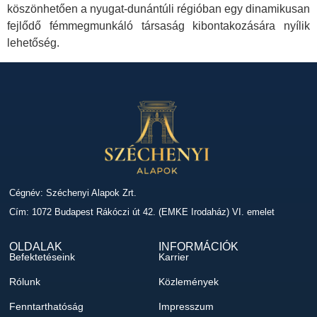
köszönhetően a nyugat-dunántúli régióban egy dinamikusan
fejlődő fémmegmunkáló társaság kibontakozására nyílik
lehetőség.
Cégnév: Széchenyi Alapok Zrt.
Cím: 1072 Budapest Rákóczi út 42. (EMKE Irodaház) VI. emelet
OLDALAK
INFORMÁCIÓK
Befektetéseink
Karrier
Rólunk
Közlemények
Fenntarthatóság
Impresszum