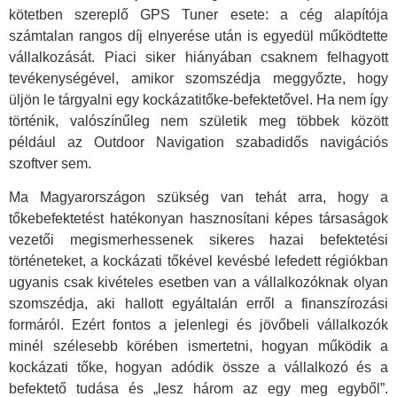
kötetben szereplő GPS Tuner esete: a cég alapítója
számtalan rangos díj elnyerése után is egyedül működtette
vállalkozását. Piaci siker hiányában csaknem felhagyott
tevékenységével, amikor szomszédja meggyőzte, hogy
üljön le tárgyalni egy kockázatitőke-befektetővel. Ha nem így
történik, valószínűleg nem születik meg többek között
például az Outdoor Navigation szabadidős navigációs
szoftver sem.
Ma Magyarországon szükség van tehát arra, hogy a
tőkebefektetést hatékonyan hasznosítani képes társaságok
vezetői megismerhessenek sikeres hazai befektetési
történeteket, a kockázati tőkével kevésbé lefedett régiókban
ugyanis csak kivételes esetben van a vállalkozóknak olyan
szomszédja, aki hallott egyáltalán erről a finanszírozási
formáról. Ezért fontos a jelenlegi és jövőbeli vállalkozók
minél szélesebb körében ismertetni, hogyan működik a
kockázati tőke, hogyan adódik össze a vállalkozó és a
befektető tudása és „lesz három az egy meg egyből”.