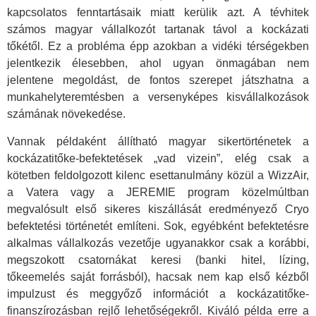
kapcsolatos fenntartásaik miatt kerülik azt. A tévhitek
számos magyar vállalkozót tartanak távol a kockázati
tőkétől. Ez a probléma épp azokban a vidéki térségekben
jelentkezik élesebben, ahol ugyan önmagában nem
jelentene megoldást, de fontos szerepet játszhatna a
munkahelyteremtésben a versenyképes kisvállalkozások
számának növekedése.
Vannak példaként állítható magyar sikertörténetek a
kockázatitőke-befektetések „vad vizein”, elég csak a
kötetben feldolgozott kilenc esettanulmány közül a WizzAir,
a Vatera vagy a JEREMIE program közelmúltban
megvalósult első sikeres kiszállását eredményező Cryo
befektetési történetét említeni. Sok, egyébként befektetésre
alkalmas vállalkozás vezetője ugyanakkor csak a korábbi,
megszokott csatornákat keresi (banki hitel, lízing,
tőkeemelés saját forrásból), hacsak nem kap első kézből
impulzust és meggyőző információt a kockázatitőke-
finanszírozásban rejlő lehetőségekről. Kiváló példa erre a