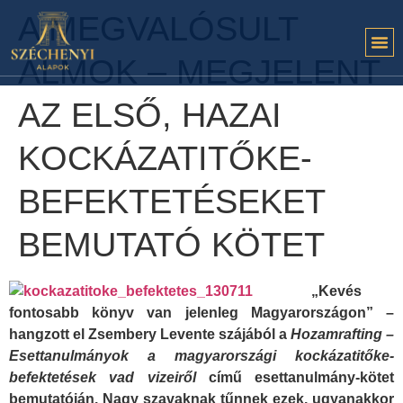
A MEGVALÓSULT
ÁLMOK – MEGJELENT
AZ ELSŐ, HAZAI
KOCKÁZATITŐKE-
BEFEKTETÉSEKET
BEMUTATÓ KÖTET
„Kevés
fontosabb könyv van jelenleg Magyarországon” –
hangzott el Zsembery Levente szájából a
Hozamrafting –
Esettanulmányok a magyarországi kockázatitőke-
befektetések vad vizeiről
című esettanulmány-kötet
bemutatóján. Nagy szavaknak tűnnek ezek, ugyanakkor