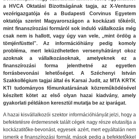
a HVCA Oktatási Bizottságának tagja, az X-Ventures
vezérigazgatója és a Budapesti Corvinus Egyetem
oktatója szerint Magyarországon a kockázati tőkéről,
mint finanszírozási formáról sok induló vállalkozás még
csak nem is hallott, vagy úgy van vele, „mint ördög a
tömjénfüsttel”. Az információhiány pedig komoly
probléma, mert leküzdhetetlen versenyhátrányt okoz
azoknak a vállalkozásoknak, amelyeknek ez a
finanszírozási forma jelenthetné az egyetlen
forrásbevonási lehetőséget. A Széchenyi István
Szakkollégium tagjai által és Karsai Judit, az MTA KRTK
KTI tudományos főmunkatársának közreműködésével
készített kötet az első olyan hazai kiadvány, amely
gyakorlati példákon keresztül mutatja be az iparágat.
A hazai kisvállalkozói szektor információhiányát jelzi, hogy a
befektetésre érdemesnek talált cégek nagy része elutasítja a
kockázatitőke-bevonást, egyesek azért, mert egyáltalán nem
ismerik e finanszírozási formát, mások pedig a befektetőkkel