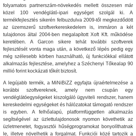
folyamatos partnerszám-növekedés mellett összesen már
közel 100 vendéglátó-ipari egységet szolgál ki. A
termékfejlesztés sikerén felbuzdulva 2009-től megkezdődött
az üzemszerű szoftverkereskedelem is, immáron a két
tulajdonos által 2004-ben megalapított Xoft Kft. működése
keretében. A Garcon sikere tehát további szoftverek
fejlesztését vonta maga után, a következő lépés pedig egy
még szélesebb körben használható, új funkciókkal ellátott
alkalmazás fejlesztése, amelyhez a Széchenyi Tőkealap 90
millió forint kockázati tőkét biztosít.
A legújabb termék, a MiNiBiZZ egyfajta újraértelmezése a
korábbi szoftvereknek, amely nem csupán egy
vendéglátóegységeket kiszolgáló ügyviteli rendszer, hanem
kereskedelmi egységeket és hálózatokat támogató rendszer
is egyben. A felhőalapú, platformfüggetlen alkalmazás
segítségével az üzlettulajdonosok nyomon követhetik az
üzletmenetet, fogyasztói hűségprogramokat bonyolíthatnak
le, illetve növelhetik a forgalmat. Funkciói közé tartozik a