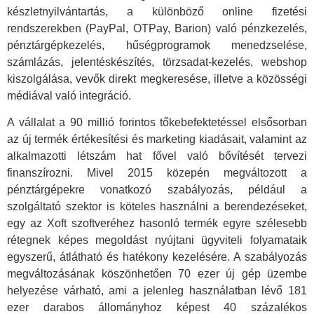
készletnyilvántartás, a különböző online fizetési
rendszerekben (PayPal, OTPay, Barion) való pénzkezelés,
pénztárgépkezelés, hűségprogramok menedzselése,
számlázás, jelentéskészítés, törzsadat-kezelés, webshop
kiszolgálása, vevők direkt megkeresése, illetve a közösségi
médiával való integráció.
A vállalat a 90 millió forintos tőkebefektetéssel elsősorban
az új termék értékesítési és marketing kiadásait, valamint az
alkalmazotti létszám hat fővel való bővítését tervezi
finanszírozni. Mivel 2015 közepén megváltozott a
pénztárgépekre vonatkozó szabályozás, például a
szolgáltató szektor is köteles használni a berendezéseket,
egy az Xoft szoftveréhez hasonló termék egyre szélesebb
rétegnek képes megoldást nyújtani ügyviteli folyamataik
egyszerű, átlátható és hatékony kezelésére. A szabályozás
megváltozásának köszönhetően 70 ezer új gép üzembe
helyezése várható, ami a jelenleg használatban lévő 181
ezer darabos állományhoz képest 40 százalékos