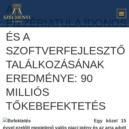
A
PIZZÉRIATULAJDONOS
ÉS A
SZOFTVERFEJLESZTŐ
TALÁLKOZÁSÁNAK
EREDMÉNYE: 90
MILLIÓS
TŐKEBEFEKTETÉS
Egy közel 15
évvel ezelőtt megjelenő valós piaci igény és az arra adott