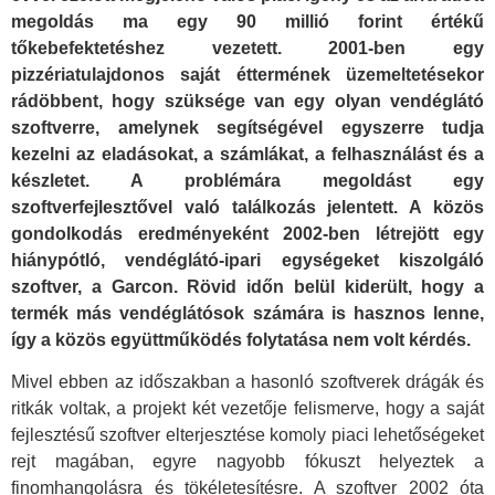
megoldás ma egy 90 millió forint értékű
tőkebefektetéshez vezetett. 2001-ben egy
pizzériatulajdonos saját éttermének üzemeltetésekor
rádöbbent, hogy szüksége van egy olyan vendéglátó
szoftverre, amelynek segítségével egyszerre tudja
kezelni az eladásokat, a számlákat, a felhasználást és a
készletet. A problémára megoldást egy
szoftverfejlesztővel való találkozás jelentett. A közös
gondolkodás eredményeként 2002-ben létrejött egy
hiánypótló, vendéglátó-ipari egységeket kiszolgáló
szoftver, a Garcon. Rövid időn belül kiderült, hogy a
termék más vendéglátósok számára is hasznos lenne,
így a közös együttműködés folytatása nem volt kérdés.
Mivel ebben az időszakban a hasonló szoftverek drágák és
ritkák voltak, a projekt két vezetője felismerve, hogy a saját
fejlesztésű szoftver elterjesztése komoly piaci lehetőségeket
rejt magában, egyre nagyobb fókuszt helyeztek a
finomhangolásra és tökéletesítésre. A szoftver 2002 óta