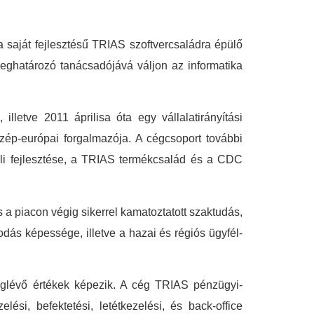
ng a saját fejlesztésű TRIAS szoftvercsaládra épülő
meghatározó tanácsadójává váljon az informatika
 illetve 2011 áprilisa óta egy vállalatirányítási
zép-európai forgalmazója. A cégcsoport további
ali fejlesztése, a TRIAS termékcsalád és a CDC
s a piacon végig sikerrel kamatoztatott szaktudás,
dás képessége, illetve a hazai és régiós ügyfél-
eglévő értékek képezik. A cég TRIAS pénzügyi-
ési, befektetési, letétkezelési, és back-office