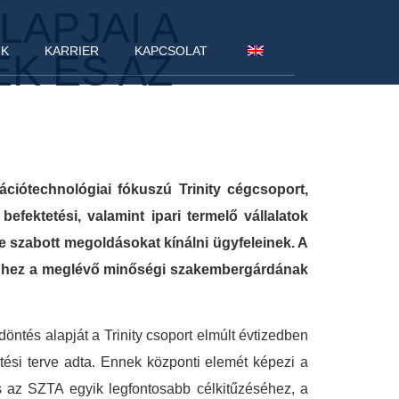
LAPJAI A
NK
KARRIER
KAPCSOLAT
K ÉS AZ
ciótechnológiai fókuszú Trinity cégcsoport,
befektetési, valamint ipari termelő vállalatok
re szabott megoldásokat kínálni ügyfeleinek. A
n ehhez a meglévő minőségi szakembergárdának
döntés alapját a Trinity csoport elmúlt évtizedben
ztési terve adta. Ennek központi elemét képezi a
és az SZTA egyik legfontosabb célkitűzéséhez, a