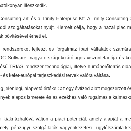
tékonyan illeszkedik.
y Consulting Zrt. és a Trinity Enterprise Kft. A Trinity Consulti
ói szolgáltatásokat nyújt. Kiemelt célja, hogy a hazai piac 
 bővítésével érheti el.
si rendszereket fejleszt és forgalmaz ipari vállalatok számára,
 CDC Software magyarországi kizárólagos viszonteladója és kö
tésű TRIAS rendszer technológiai, illetve humánerőforrás-old
- és kelet-európai terjeszkedési tervek valóra váltása.
jelenlegi, alapvető értékei: az egy évtized alatt megszerzett é
igények alapos ismerete és az ezekhez való rugalmas alkalmazko
n kiaknázhatóvá váljon a piaci potenciál, amely alapját a m
ely pénzügyi szolgáltatók vagyonkezelési, ügyfélszámla-kezel