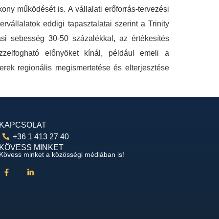
ony működését is. A vállalati erőforrás-tervezési
llalatok eddigi tapasztalatai szerint a Trinity
ási sebesség 30-50 százalékkal, az értékesítés
zzelfogható előnyöket kínál, például emeli a
zerek regionális megismertetése és elterjesztése
KAPCSOLAT
+36 1 413 27 40
KÖVESS MINKET
Kövess minket a közösségi médiában is!