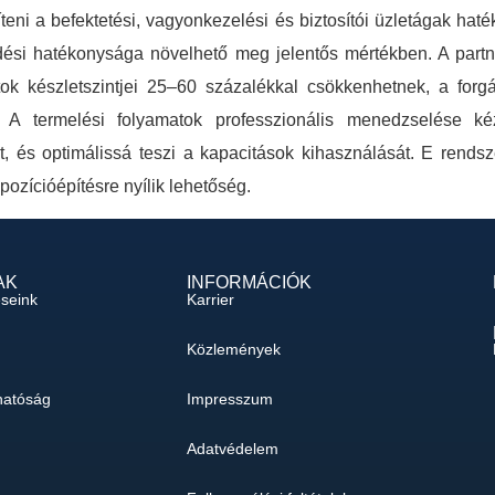
teni a befektetési, vagyonkezelési és biztosítói üzletágak haték
i hatékonysága növelhető meg jelentős mértékben. A partnervá
tok készletszintjei 25–60 százalékkal csökkenhetnek, a forg
 A termelési folyamatok professzionális menedzselése ké
t, és optimálissá teszi a kapacitások kihasználását. E rends
pozícióépítésre nyílik lehetőség.
AK
INFORMÁCIÓK
éseink
Karrier
Közlemények
hatóság
Impresszum
Adatvédelem