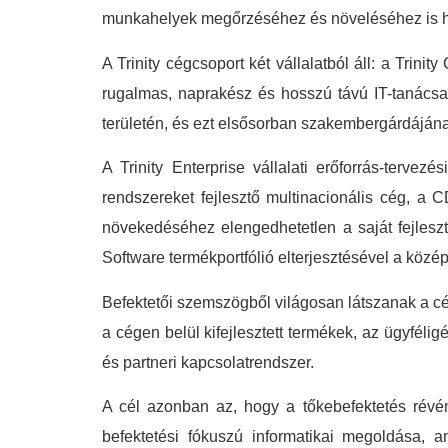
munkahelyek megőrzéséhez és növeléséhez is ha
A Trinity cégcsoport két vállalatból áll: a Trinit
rugalmas, naprakész és hosszú távú IT-tanácsad
területén, és ezt elsősorban szakembergárdájának
A Trinity Enterprise vállalati erőforrás-tervezé
rendszereket fejlesztő multinacionális cég, a
növekedéséhez elengedhetetlen a saját fejlesz
Software termékportfólió elterjesztésével a közép
Befektetői szemszögből világosan látszanak a cég 
a cégen belül kifejlesztett termékek, az ügyfél
és partneri kapcsolatrendszer.
A cél azonban az, hogy a tőkebefektetés révé
befektetési fókuszú informatikai megoldása, am