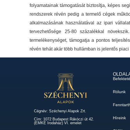
folyamatainak támogatását biztosítja, képes segí
rendszerek révén pedig a termelő cégek működés
alkalmazásának használatával az ipari vállala
tervezhetősége 25-80 százalékkal növekszik.
termelékenységet, támogatja a pontos teljesítés
révén tehát akár több hullámban is jelentős piaci 
OLDAL
Befektet
Rólunk
Fenntart
Cégnév: Széchenyi Alapok Zrt.
Híreink
Cím: 1072 Budapest Rákóczi út 42.
(EMKE Irodaház) VI. emelet