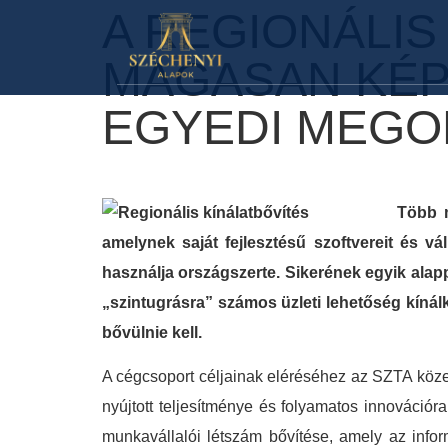
A REGIONÁLIS
MAGASAN KÉP
EGYEDI MEG
Több m
amelynek saját fejlesztésű szoftvereit és vál
használja országszerte. Sikerének egyik alapp
„szintugrásra” számos üzleti lehetőség kíná
bővülnie kell.
A cégcsoport céljainak eléréséhez az SZTA közel 5
nyújtott teljesítménye és folyamatos innovációr
munkavállalói létszám bővítése, amely az infor