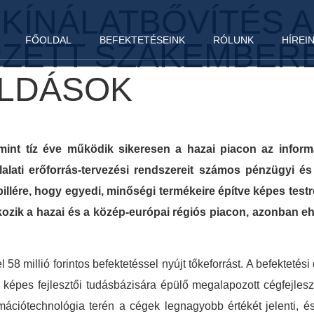
 KÍNÁLATBŐVÍTÉS A
FŐOLDAL
BEFEKTETÉSEINK
RÓLUNK
HÍREI
ZETT SZAKEMBERE
OLDÁSOK
int tíz éve működik sikeresen a hazai piacon az informá
lalati erőforrás-tervezési rendszereit számos pénzügyi és 
illére, hogy egyedi, minőségi termékeire építve képes test
lkozik a hazai és a közép-európai régiós piacon, azonba
8 millió forintos befektetéssel nyújt tőkeforrást. A befektetési 
a képes fejlesztői tudásbázisára épülő megalapozott cégfejles
mációtechnológia terén a cégek legnagyobb értékét jelenti, 